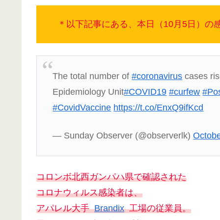
＊以下記事にある、本日（10月5日）の
The total number of
#coronavirus
cases ris
Epidemiology Unit
#COVID19
#curfew
#Pos
#CovidVaccine
https://t.co/EnxQ9ifKcd
— Sunday Observer (@observerlk)
Octobe
コロンボ北西ガンパハ県で確認された
コロナウィルス感染者は、
アパレル大手
Brandix
工場の従業員。