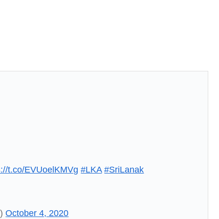
s://t.co/EVUoelKMVg
#LKA
#SriLanak
t)
October 4, 2020