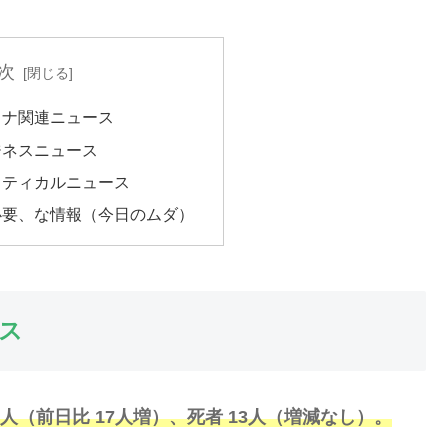
次
ロナ関連ニュース
ジネスニュース
リティカルニュース
必要、な情報（今日のムダ）
ス
2人（前日比 17人増）、死者 13人（増減なし）。