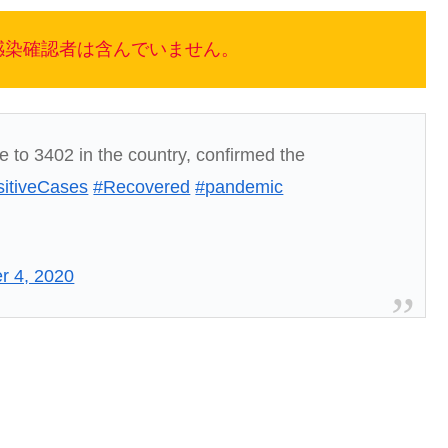
感染確認者は含んでいません。
e to 3402 in the country, confirmed the
itiveCases
#Recovered
#pandemic
r 4, 2020