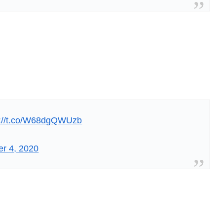
s://t.co/W68dgQWUzb
er 4, 2020