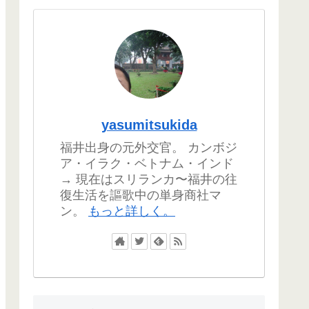
yasumitsukida
福井出身の元外交官。 カンボジ
ア・イラク・ベトナム・インド
→ 現在はスリランカ〜福井の往
復生活を謳歌中の単身商社マ
ン。
もっと詳しく。