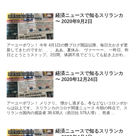
るかな...
経済ニュースで知るスリランカ
スリランカニュース
〜 2020年9月2日
アーユーボワン！ 今年 4月1日の弊ブログ開設以降、毎日欠かさず更
新してきたのですが、、、 ああ、夏休み、 ヴァーーー、 一昨日、昨
日ととうとうストップ。2日間、体調不良でどうしても起き上がれま
せんでした（涙）。 ...
経済ニュースで知るスリランカ
スリランカニュース
〜 2020年12月24日
アーユーボワン！ メリクリ。 懐かし過ぎる。冬などないコロンボか
らは以上です。 スリランカのコロナ関連ニュース 今朝の時点で、ス
リランカ国内の感染者 38,638人（前日比 579人増）、死者 ...
経済ニュースで知るスリランカ
スリランカニュース