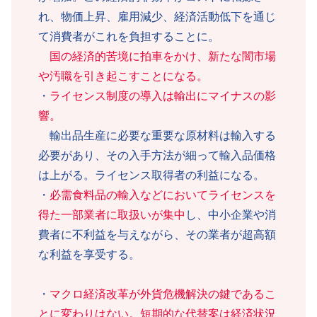
れ、物価上昇、雇用減少、経済活動低下を通じ
て消費者がこれを負担することに。
国の経済的苦境に拍車をかけ、新たな闇市場
や汚職を引き起こすことになる。
・
ライセンス制度の導入は輸出にマイナスの影
響。
輸出品生産に必要な重要な原材料は輸入する
必要があり、その入手方法が細って輸入品価格
は上がる。ライセンス取得者の利益になる。
・
必需食料品の輸入などにおいてライセンスを
得た一部業者に取扱いが集中
し、中小企業や消
費者に不利益を与えながら、その業者が超高額
な利益を享受する。
・
マクロ経済改革が外貨危機解決の鍵であるこ
とに変わりはない。短期的な代替案は経済状況