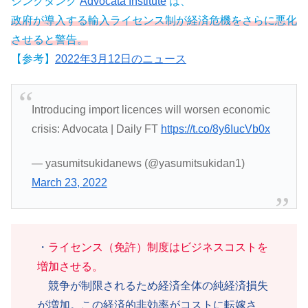
シンクタンク
Advocata Institute
は、
政府が導入する輸入ライセンス制が経済危機をさらに悪化
させると警告。
【参考】
2022年3月12日のニュース
Introducing import licences will worsen economic
crisis: Advocata | Daily FT
https://t.co/8y6IucVb0x
— yasumitsukidanews (@yasumitsukidan1)
March 23, 2022
・
ライセンス（免許）制度はビジネスコストを
増加させる。
競争が制限されるため経済全体の純経済損失
が増加。この経済的非効率がコストに転嫁さ