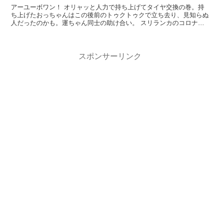
アーユーボワン！ オリャッと人力で持ち上げてタイヤ交換の巻。持
ち上げたおっちゃんはこの後前のトゥクトゥクで立ち去り、見知らぬ
人だったのかも。運ちゃん同士の助け合い。 スリランカのコロナ関
連ニュース 今朝の...
スポンサーリンク