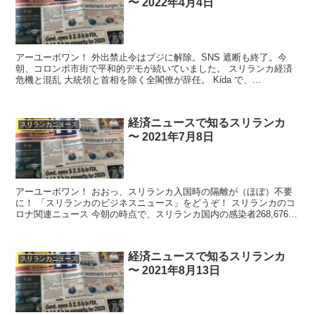
〜 2022年4月4日
アーユーボワン！ 外出禁止令はブジに解除。SNS 遮断も終了。今
朝、コロンボ市街で平和的デモが続いていました。 スリランカ経済
危機と混乱 大統領と首相を除く全閣僚が辞任。 Kida で、...
経済ニュースで知るスリランカ
スリランカニュース
〜 2021年7月8日
アーユーボワン！ おおっ、スリランカ入国時の隔離が（ほぼ）不要
に！ 「スリランカのビジネスニュース」をどうぞ！ スリランカのコ
ロナ関連ニュース 今朝の時点で、スリランカ国内の感染者268,676人
（前日比1,243...
経済ニュースで知るスリランカ
スリランカニュース
〜 2021年8月13日