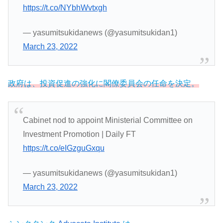
https://t.co/NYbhWvtxgh
— yasumitsukidanews (@yasumitsukidan1)
March 23, 2022
政府は、投資促進の強化に閣僚委員会の任命を決定。
Cabinet nod to appoint Ministerial Committee on
Investment Promotion | Daily FT
https://t.co/eIGzguGxqu
— yasumitsukidanews (@yasumitsukidan1)
March 23, 2022