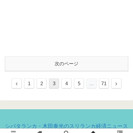
次のページ
1
2
3
4
5
…
71
シバタランカ・木田泰光のスリランカ経済ニュース