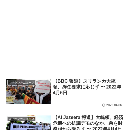
【BBC 報道】スリランカ大統
スリランカニュース
領、辞任要求に応じず 〜 2022年
4月6日
2022.04.06
【Al Jazeera 報道】大統領、経済
スリランカニュース
危機への抗議デモのなか、弟を財
務相から降ろす 〜 2022年4月4日