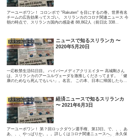
アーユーボワン！ コロンボで "Rakuten" を目にするの巻。世界有名
チームの広告効果ってスゴい。 スリランカのコロナ関連ニュース 今
朝の時点で、スリランカ国内の感染者 88,862人（前日比 338...
ニュースで知るスリランカ 〜
スリランカニュース
2020年5月20日
一応軟禁生活61日目。 ハイパーメディアクリエイター 高城剛さん
は、スリランカのアーユルヴェーダを激推しくださってます。 「健
康のためなら死んでもいい」。名言。 この本、日本に帰国したら探
して読んでみようと。 ...
経済ニュースで知るスリランカ
スリランカニュース
〜 2021年6月3日
アーユーボワン！ 第？回ロックダウン選手権、第13日。で、、、あ
あ、、、やっぱりか。。。詳しくはコロナ関連ニュースへ。 永久保