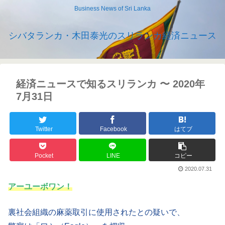
Business News of Sri Lanka
シバタランカ・木田泰光のスリランカ経済ニュース
経済ニュースで知るスリランカ 〜 2020年
7月31日
Twitter
Facebook
はてブ
Pocket
LINE
コピー
2020.07.31
アーユーボワン！
裏社会組織の麻薬取引に使用されたとの疑いで、