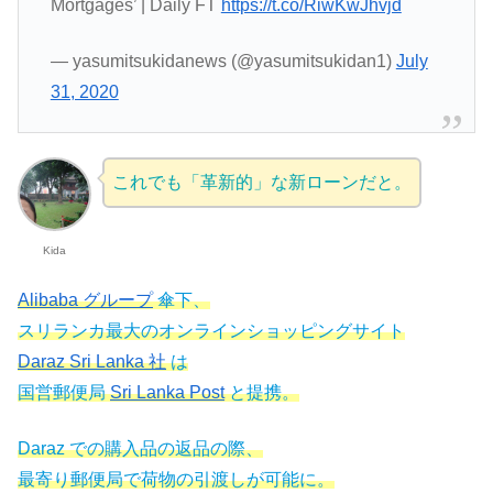
Mortgages’ | Daily FT
https://t.co/RiwKwJhvjd
— yasumitsukidanews (@yasumitsukidan1)
July
31, 2020
これでも「革新的」な新ローンだと。
Kida
Alibaba グループ
傘下、
スリランカ最大のオンラインショッピングサイト
Daraz Sri Lanka 社
は
国営郵便局
Sri Lanka Post
と提携。
Daraz での購入品の返品の際、
最寄り郵便局で荷物の引渡しが可能に。