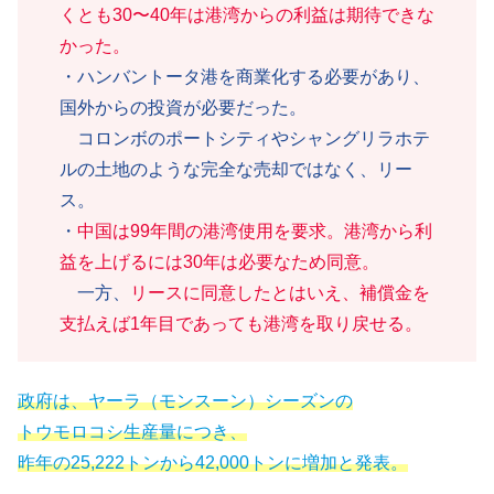
くとも30〜40年は港湾からの利益は期待できな
かった。
・ハンバントータ港を商業化する必要があり、
国外からの投資が必要だった。
コロンボのポートシティやシャングリラホテ
ルの土地のような完全な売却ではなく、リー
ス。
・
中国は99年間の港湾使用を要求。港湾から利
益を上げるには30年は必要なため同意。
一方、
リースに同意したとはいえ、補償金を
支払えば1年目であっても港湾を取り戻
せ
る。
政府は、ヤーラ（モンスーン）シーズンの
トウモロコシ生産量につき、
昨年の25,222トンから42,000トンに増加と発表。