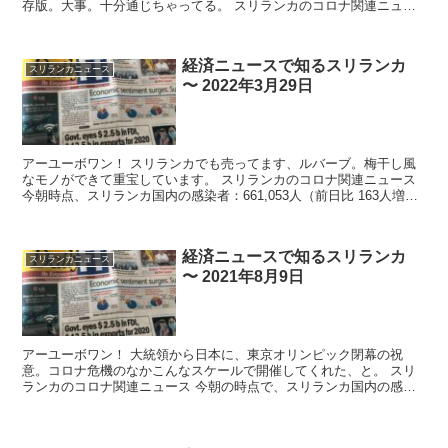
存版。大事。十分通じちゃってる。 スリランカのコロナ関連ニュー
ス 今...
経済ニュースで知るスリランカ
スリランカニュース
〜 2022年3月29日
アーユーボワン！ スリランカでも売ってます、ルバーブ。梅干し風
なモノができて重宝しています。 スリランカのコロナ関連ニュース
今朝時点、スリランカ国内の感染者：661,053人（前日比 163人増）
死...
経済ニュースで知るスリランカ
スリランカニュース
〜 2021年8月9日
アーユーボワン！ 大統領から日本に、東京オリンピック閉幕の祝
意。コロナ危機のなかこんなスケールで開催してくれた、と。 スリ
ランカのコロナ関連ニュース 今朝の時点で、スリランカ国内の感染
者329,994...