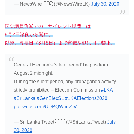
— NewsWire 🇱🇰 (@NewsWireLK)
July 30, 2020
国会議員選挙での「サイレント期間」は
8月2日深夜から開始。
以降、投票日（8月5日）まで宣伝活動は固く禁止。
General Election's ‘silent period’ begins from
August 2 midnight.
During the silent period, any propaganda activity
strictly prohibited – Election Commission
#LKA
#SriLanka
#GenElecSL
#LKAElections2020
pic.twitter.com/UDPQWlmv5V
— Sri Lanka Tweet 🇱🇰 (@SriLankaTweet)
July
30, 2020