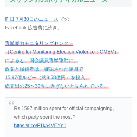
昨日 7月30日のニュース
での
Facebook 広告費に続き、
選挙暴力モニタリングセンター
（Centre for Monitoring Election Violence：CMEV）
によると、国会議員選挙運動に、
政党と候補者は、確認された範囲で
15.97億ルピー（約9.58億円）を投入。
総支出の25〜30％に過ぎないと見られている。
Rs 1597 million spent for official campaigning,
which party spent the most ?
https://t.co/F1ka4VEYn1