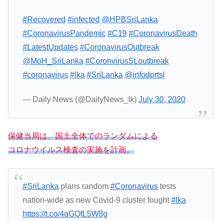
#Recovered
#infected
@HPBSriLanka
#CoronavirusPandemic
#C19
#CoronavirusDeath
#LatestUpdates
#CoronavirusOutbreak
@MoH_SriLanka
#CoronvirusSLoutbreak
#coronavirus
#lka
#SriLanka
@infodprtsl
— Daily News (@DailyNews_lk)
July 30, 2020
保健当局は、国土全体でのランダムによる
コロナウイルス検査の実施を計画。
#SriLanka
plans random
#Coronavirus
tests
nation-wide as new Covid-9 cluster fought
#lka
https://t.co/4qGQfL5W8g