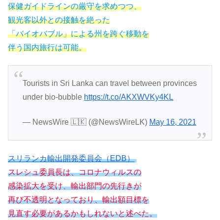
保健ガイドラインの厳守を求めつつ、
観光客以外との接触を絶った
「バイオバブル」による州を跨ぐ移動を
伴う国内旅行は可能。
Tourists in Sri Lanka can travel between provinces
under bio-bubble
https://t.co/AKXWVKy4KL
— NewsWire 🇱🇰 (@NewsWireLK)
May 16, 2021
スリランカ輸出開発委員会（EDB）
スレシュ委員長は、コロナウィルスの
感染拡大を受け、輸出部門の先行きが
再び不透明となっており、輸出額目標を
見直す必要があるかもしれないと述べた。