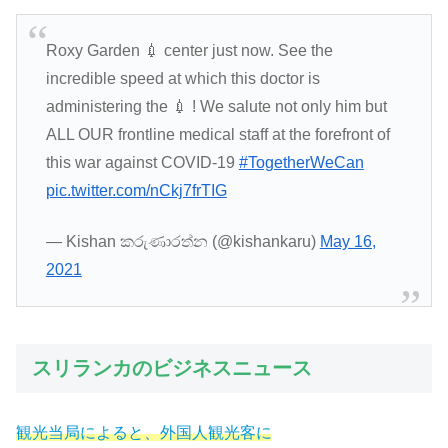
Roxy Garden 💉 center just now. See the
incredible speed at which this doctor is
administering the 💉 ! We salute not only him but
ALL OUR frontline medical staff at the forefront of
this war against COVID-19
#TogetherWeCan
pic.twitter.com/nCkj7frTIG
— Kishan කරුණාරත්න (@kishankaru)
May 16,
2021
スリランカのビジネスニュース
観光当局によると、外国人観光客に