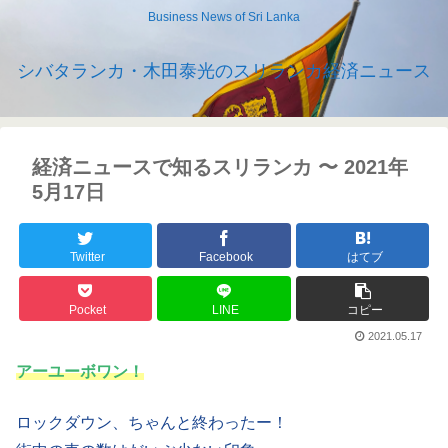
Business News of Sri Lanka
シバタランカ・木田泰光のスリランカ経済ニュース
経済ニュースで知るスリランカ 〜 2021年
5月17日
Twitter
Facebook
はてブ
Pocket
LINE
コピー
2021.05.17
アーユーボワン！
ロックダウン、ちゃんと終わったー！