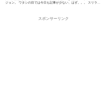
ジョン。 ワタシの目では今日も記事が少ない、はず。。。 スリラン
カの...
スポンサーリンク