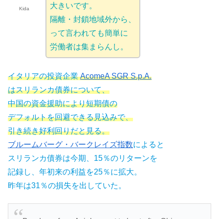
大きいです。
Kida
隔離・封鎖地域外から、
って言われても簡単に
労働者は集まらんし。
イタリアの投資企業
AcomeA SGR S.p.A.
はスリランカ債券について、
中国の資金援助により短期債の
デフォルトを回避できる見込みで、
引き続き好利回りだと見る。
ブルームバーグ・バークレイズ指数
によると
スリランカ債券は今期、15％のリターンを
記録し、年初来の利益を25％に拡大。
昨年は31％の損失を出していた。