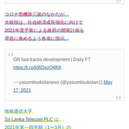
コロナ危機第三波のなかだが、
大統領は、社会経済成長強化に向けて
2021年度予算による政府の開発計画を
早急に進めるよう各省に指示。
GR fast-tracks development | Daily FT
https://t.co/kI6DozQ4K8
— yasumitsukidanews (@yasumitsukidan1)
May
17, 2021
情報通信大手
Sri Lanka Telecom PLC
は、
2021年第一四半期（1〜3月）の