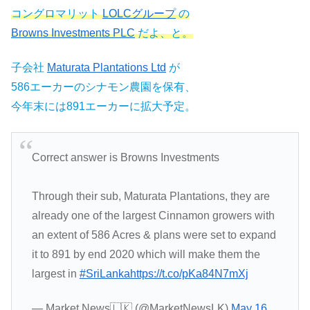
コングロマリット
LOLCグループ
の
Browns Investments PLC
だよ、と。
子会社
Maturata Plantations Ltd
が
586エーカーのシナモン農園を保有、
今年末には891エーカーに拡大予定。
Correct answer is Browns Investments
Through their sub, Maturata Plantations, they are
already one of the largest Cinnamon growers with
an extent of 586 Acres & plans were set to expand
it to 891 by end 2020 which will make them the
largest in
#SriLanka
https://t.co/pKa84N7mXj
— Market News🇱🇰 (@MarketNewsLK)
May 16,