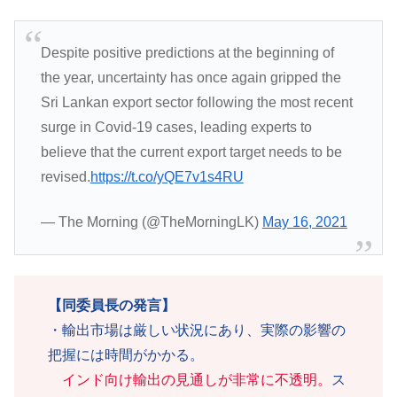
Despite positive predictions at the beginning of
the year, uncertainty has once again gripped the
Sri Lankan export sector following the most recent
surge in Covid-19 cases, leading experts to
believe that the current export target needs to be
revised.
https://t.co/yQE7v1s4RU
— The Morning (@TheMorningLK)
May 16, 2021
【同委員長の発言】
・輸出市場は厳しい状況にあり、実際の影響の
把握には時間がかかる。
インド向け輸出の見通しが非常に不透明。
ス