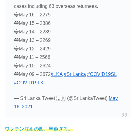
cases including 63 overseas returnees.
🔵May 16 – 2275
🔵May 15 – 2386
🔵May 14 – 2289
🔵May 13 – 2269
🔵May 12 – 2429
🔵May 11 – 2568
🔵May 10 – 2624
🔵May 09 – 2672
#LKA
#SriLanka
#COVID19SL
#COVID19LK
— Sri Lanka Tweet 🇱🇰 (@SriLankaTweet)
May
16, 2021
ワクチン注射の図。早過ぎる。