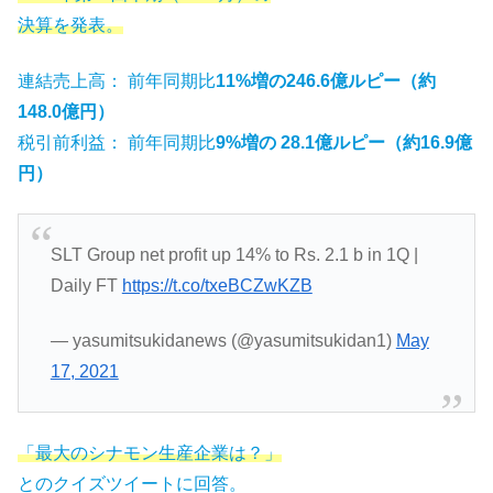
決算を発表。
連結売上高： 前年同期比
11%増の246.6億ルピー（約
148.0億円）
税引前利益： 前年同期比
9%増の 28.1億ルピー（約16.9億
円）
SLT Group net profit up 14% to Rs. 2.1 b in 1Q |
Daily FT
https://t.co/txeBCZwKZB
— yasumitsukidanews (@yasumitsukidan1)
May
17, 2021
「最大のシナモン生産企業は？」
とのクイズツイートに回答。