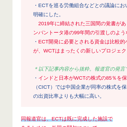
・ECTを巡る労働組合などとの議論にお
明確にした。
2019年に締結された三国間の覚書が
ンバントータ港の99年間の引渡しのよ
・
ECT開発に必要とされる資金は比較
が、WCTはまったくの新しいプロジェ
＊以下記事内容から抜粋。報道官の発言
・
インドと日本がWCTの株式の85％を
（CICT）では中国企業が同率の株式を保
の出資比率よりも大幅に高い。
同報道官は、ECTは既に完成した施設で