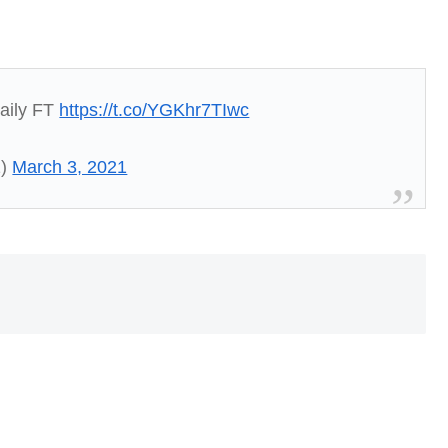
Daily FT
https://t.co/YGKhr7TIwc
1)
March 3, 2021