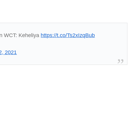
han WCT: Keheliya
https://t.co/Ts2xIzqBub
2, 2021