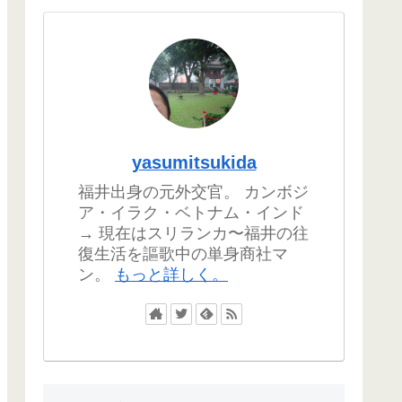
yasumitsukida
福井出身の元外交官。 カンボジ
ア・イラク・ベトナム・インド
→ 現在はスリランカ〜福井の往
復生活を謳歌中の単身商社マ
ン。
もっと詳しく。