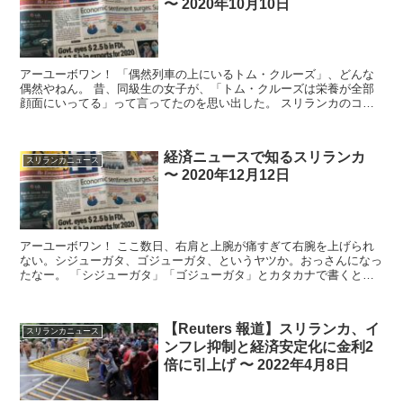
〜 2020年10月10日
アーユーボワン！ 「偶然列車の上にいるトム・クルーズ」、どんな
偶然やねん。 昔、同級生の女子が、「トム・クルーズは栄養が全部
顔面にいってる」って言ってたのを思い出した。 スリランカのコロ
ナ関連ニュース...
経済ニュースで知るスリランカ
スリランカニュース
〜 2020年12月12日
アーユーボワン！ ここ数日、右肩と上腕が痛すぎて右腕を上げられ
ない。シジューガタ、ゴジューガタ、というヤツか。おっさんになっ
たなー。 「シジューガタ」「ゴジューガタ」とカタカナで書くと、
スリランカの名前・地名に見えないこともな...
【Reuters 報道】スリランカ、イ
スリランカニュース
ンフレ抑制と経済安定化に金利2
倍に引上げ 〜 2022年4月8日