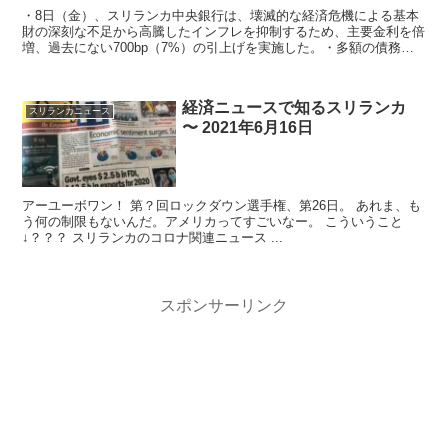
・8日（金）、スリランカ中央銀行は、壊滅的な経済危機による基本
財の深刻な不足から高騰したインフレを抑制するため、主要金利を倍
増、過去にない700bp（7%）の引上げを実施した。・多額の債務を
抱える同国には輸入品を購入する資金が...
経済ニュースで知るスリランカ
スリランカニュース
〜 2021年6月16日
アーユーボワン！ 第？回ロックダウン選手権、第26日。 あれま、も
う何の制限もないんだ。アメリカってすごいなー。 こういうこと
↓？？？ スリランカのコロナ関連ニュース ...
スポンサーリンク