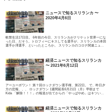
ニュースで知るスリランカ 〜
スリランカニュース
2020年4月6日
軟禁生活17日目。 6年前の今日、スリランカがクリケット世界一にな
った日、だそう。トロフィーにキスしてる選手が、スリランカの本田
選手か澤選手、といったところか。 スリランカのコロナ関連ニュー
ス 今朝の...
経済ニュースで知るスリランカ
スリランカニュース
〜 2021年6月12日
アーユーボワン！ 第？回ロックダウン選手権、第22日。 で、昨日夕
方の悲報、、、 ロックダウン 1週間延長6月21日（月）早朝まで
Kida 「解除！！！」の報道が出てからの「やっぱやめ」はキツいな
ぁ。...
経済ニュースで知るスリランカ
スリランカニュース