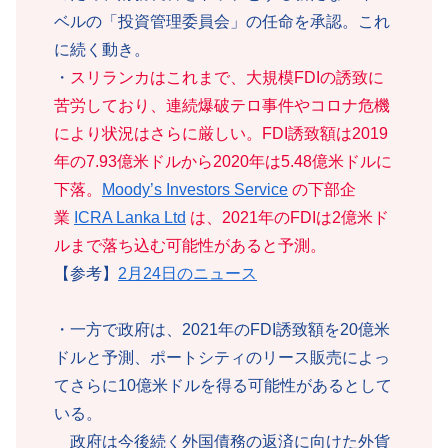
ベルの「投資管理委員会」の任命を承認。これ
に続く動き。
・
スリランカはこれまで、大規模FDIの誘致に
苦労しており、連続爆破テロ事件やコロナ危機
により状況はさらに厳しい。FDI誘致額は2019
年の7.93億米ドルから2020年は5.48億米ドルに
下落。
Moody’s Investors Service
の下部企
業
ICRA Lanka Ltd
は、2021年のFDIは2億米ド
ルまで落ち込む可能性があると予測。
【参考】
2月24日のニュース
・一方で政府は、2021年のFDI誘致額を20億米
ドルと予測、ポートシティのリース販売によっ
てさらに10億米ドルを得る可能性があるとして
いる。
政府は今後続く外国債務の返済に向けた外貨