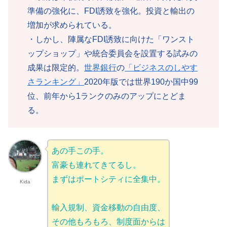
準備の強化に、FDI誘致を強化。投資と輸出の
増加が求められている。
・しかし、陣属なFDI誘致に向けた「ワンスト
ップショップ」や統合委員会を設置する試みの
成果は限定的。
世界銀行
の
「ビジネスのしやす
さランキング」
2020年版では世界190か国中99
位、前年から1ランクのみのアップにとどま
る。
あの手この手。
富豪も連れてきてるし。
まずはポートシティに全集中。
Kida
輸入規制、資金移動の自由度、
その他もろもろ、制度面からは