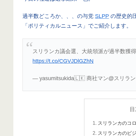
過半数どころか、、、の与党
SLPP
の歴史的
「ポリティカルニュース」でご紹介します。
スリランカ議会選、大統領派が過半数獲
https://t.co/CGVJDlGZhN
— yasumitsukida🇱🇰 商社マン@スリランカ 
目
スリランカのコ
スリランカのビ