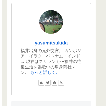
yasumitsukida
福井出身の元外交官。 カンボジ
ア・イラク・ベトナム・インド
→ 現在はスリランカ〜福井の往
復生活を謳歌中の単身商社マ
ン。
もっと詳しく。