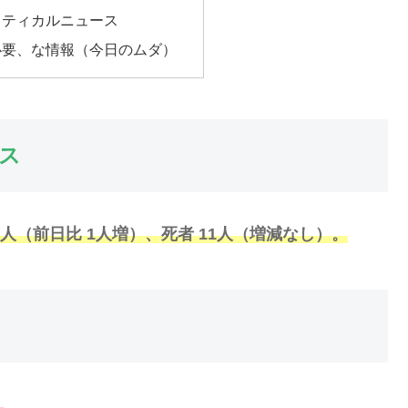
リティカルニュース
必要、な情報（今日のムダ）
ス
9人（
前日比 1人増
）、死者 11人（増減なし）。
、