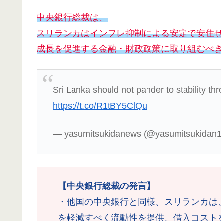
中央銀行総裁は、
スリランカはインフレ抑制による安定で安住
成長を促進する金融・財政政策に取り組むべ
Sri Lanka should not pander to stability th
https://t.co/R1tBY5ClQu
— yasumitsukidanews (@yasumitsukidan
【中央銀行総裁の発言】
・他国の中央銀行と同様、スリランカは
を軽減すべく流動性を提供、借入コスト