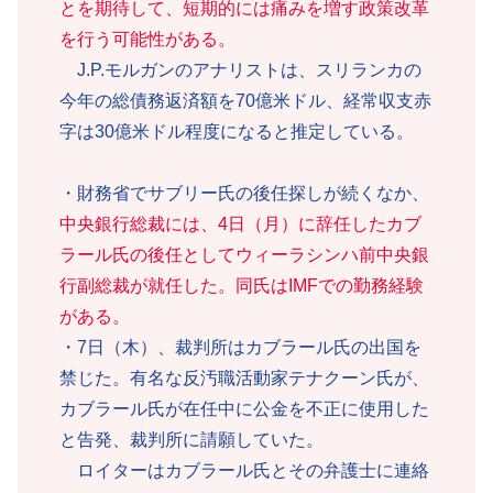
とを期待して、短期的には痛みを増す政策改革
を行う可能性がある。
J.P.モルガンのアナリストは、スリランカの
今年の総債務返済額を70億米ドル、経常収支赤
字は30億米ドル程度になると推定している。
・財務省でサブリー氏の後任探しが続くなか、
中央銀行総裁には、4日（月）に辞任したカブ
ラール氏の後任としてウィーラシンハ前中央銀
行副総裁が就任した。同氏はIMFでの勤務経験
がある。
・7日（木）、裁判所はカブラール氏の出国を
禁じた。有名な反汚職活動家テナクーン氏が、
カブラール氏が在任中に公金を不正に使用した
と告発、裁判所に請願していた。
ロイターはカブラール氏とその弁護士に連絡