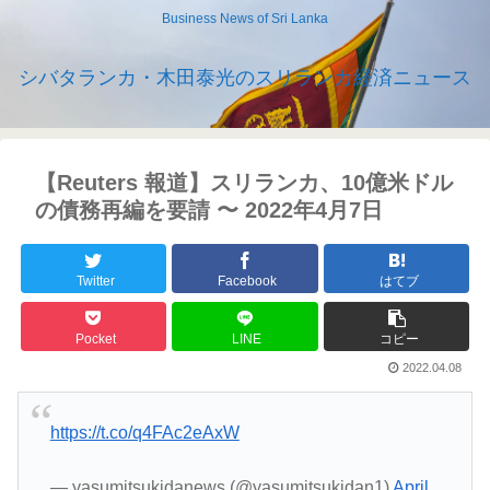
Business News of Sri Lanka
シバタランカ・木田泰光のスリランカ経済ニュース
【Reuters 報道】スリランカ、10億米ドル
の債務再編を要請 〜 2022年4月7日
Twitter
Facebook
はてブ
Pocket
LINE
コピー
2022.04.08
https://t.co/q4FAc2eAxW
— yasumitsukidanews (@yasumitsukidan1)
April