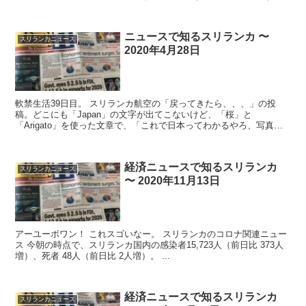
スリランカの...
ニュースで知るスリランカ 〜
スリランカニュース
2020年4月28日
軟禁生活39日目。 スリランカ航空の「戻ってきたら、、、」の投
稿。どこにも「Japan」の文字が出てこないけど、「桜」と
「Arigato」を使った文章で、「これで日本ってわかるやろ、写真も
あるし」ってことですよね。日本の認知ってすご...
経済ニュースで知るスリランカ
スリランカニュース
〜 2020年11月13日
アーユーボワン！ これスゴいなー。 スリランカのコロナ関連ニュー
ス 今朝の時点で、スリランカ国内の感染者15,723人（前日比 373人
増）、死者 48人（前日比 2人増）。 ...
経済ニュースで知るスリランカ
スリランカニュース