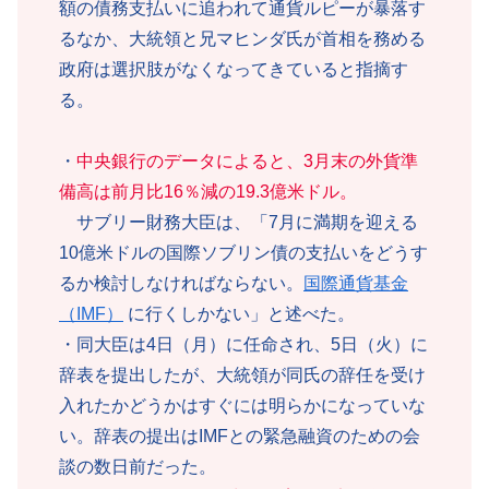
額の債務支払いに追われて通貨ルピーが暴落す
るなか、大統領と兄マヒンダ氏が首相を務める
政府は選択肢がなくなってきていると指摘す
る。
・
中央銀行のデータによると、3月末の外貨準
備高は前月比16％減の19.3億米ドル。
サブリー財務大臣は、「7月に満期を迎える
10億米ドルの国際ソブリン債の支払いをどうす
るか検討しなければならない。
国際通貨基金
（IMF）
に行くしかない」と述べた。
・同大臣は4日（月）に任命され、5日（火）に
辞表を提出したが、大統領が同氏の辞任を受け
入れたかどうかはすぐには明らかになっていな
い。辞表の提出はIMFとの緊急融資のための会
談の数日前だった。