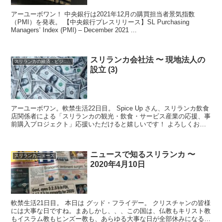
アーユーボワン！ 中央銀行は2021年12月の購買担当者景気指数
（PMI）を発表。 【中央銀行プレスリリース】SL Purchasing
Managers’ Index (PMI) – December 2021 ...
スリランカ会社法 〜 現地法人の
スリランカの経済・ビジネス・投資
設立 (3)
アーユーボワン。軟禁生活22日目。 Spice Up さん、スリランカ飲食
店関係者による「スリランカの観光・飲食・サービス産業の応援、事
前購入プロジェクト」応援いただけると嬉しいです！ よろしくお願
いします。 昨日から続きます...
ニュースで知るスリランカ 〜
スリランカニュース
2020年4月10日
軟禁生活21日目。 本日は グッド・フライデー。 クリスチャンの皆様
には大事な日ですね。まあしかし、、、この国は、仏教もキリスト教
もイスラム教もヒンズー教も、あらゆる大事な日が全部休みになる。