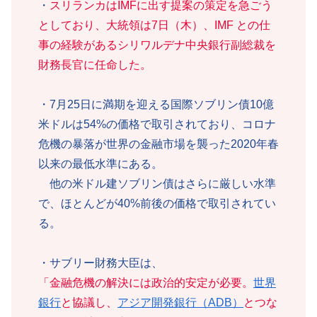
・
スリランカはIMFに出す提案の策定を急ごう
としており、大統領は7日（木）、IMF との仕
事の経験があるシリワルデナ中央銀行副総裁を
財務長官に任命した。
・7月25日に満期を迎える国際ソブリン債10億
米ドルは54%の価格で取引されており、コロナ
危機の暴落が世界の金融市場を襲った2020年春
以来の最低水準にある。
他の米ドル建ソブリン債はさらに厳しい水準
で、ほとんどが40%前後の価格で取引されてい
る。
・サブリー財務大臣は、
「金融危機の解決には政治的安定が必要。
世界
銀行
と協議し、
アジア開発銀行（ADB）
とつな