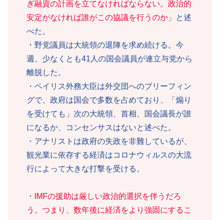
ぎ融資の計画を立てなければならない。政治的
安定がなければ誰がこの協議を行うのか」
と述
べた。
・野党議員は大統領の退陣を求め続ける。今
週、少なくとも41人の国会議員が連立与党から
離脱した。
・ペイリス外務大臣は外交団へのブリーフィン
グで、政府は国会で多数を占めており、「煽り
を受けても」次の大統領、首相、国会議長が誰
になるか、コンセンサスはないと述べた。
・アナリストは政府の失政を非難しているが、
観光業に依存する経済はコロナウィルスの大流
行によって大きな打撃を受ける。
・
IMFの援助は厳しい政治的選択を伴うだろ
う。つまり、数年後に経済をより強固にするこ