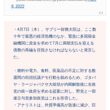
8, 2022
・4月7日（木）、サブリー財務大臣は、ここ数
十年で最悪の経済危機のなか、緊急に多国籍金
融機関に資金を求めて7月に満期支払を迎える
債務の再編を目指さなければならないと発言し
た。
・燃料や電力、食料、医薬品の不足に対する数
週間の街頭抗議デモ行動を鎮めるため、ゴタバ
ヤ・ラージャパクサ大統領が内閣解散後に全政
党の統一政府を求める提案に対し、野党と一部
連立与党参加政党はこれを拒否した。
・アナリストは、外貨準備高が急速に減少、巨