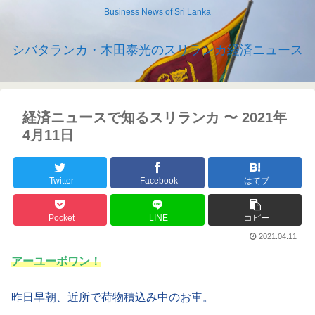
Business News of Sri Lanka
シバタランカ・木田泰光のスリランカ経済ニュース
経済ニュースで知るスリランカ 〜 2021年
4月11日
Twitter
Facebook
はてブ
Pocket
LINE
コピー
2021.04.11
アーユーボワン！
昨日早朝、近所で荷物積込み中のお車。