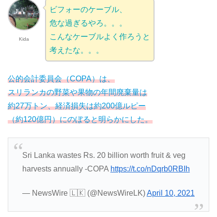
ビフォーのケーブル、
危な過ぎるやろ。。。
こんなケーブルよく作ろうと
Kida
考えたな。。。
公的会計委員会（COPA）は、
スリランカの野菜や果物の年間廃棄量は
約27万トン、経済損失は約200億ルピー
（約120億円）にのぼると明らかにした。
Sri Lanka wastes Rs. 20 billion worth fruit & veg
harvests annually -COPA
https://t.co/nDqrb0RBIh
— NewsWire 🇱🇰 (@NewsWireLK)
April 10, 2021