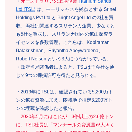
・
オーストラリアの上場企業
Titanium Sands
Ltd (TSL)
は、モーリシャスを拠点とする Srinel
Holdings Pvt Ltd と Bright Angel Ltd の2社を買
収。両社は関連するスリランカ企業、少なくと
も5社を買収し、スリランカ国内の鉱山探査ラ
イセンスを多数管理。これらは、Kobiraman
Balakrishnan、Priyantha Abeywardena、
Robert Nelson という3人につながっている。
・政府当局関係者によると、TSLは子会社を通
じて9つの採掘許可を得たと見られる。
・2019年にTSLは、確認されている5,200万ト
ンの鉱石資源に加え、隣接地で推定3,200万ト
ンの埋蔵を確認したと報告。
2020年5月にはこれが、3倍以上の2.6億トン
に。TSL社長は「マンナールの資源量が大きく