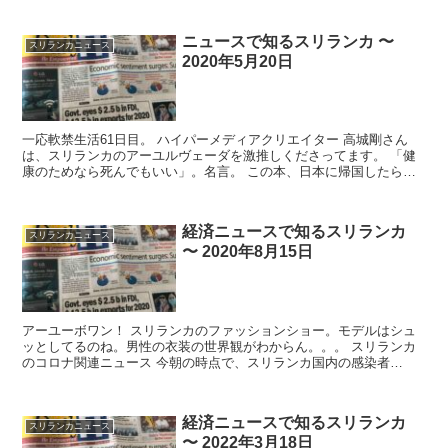
ニュースで知るスリランカ 〜
スリランカニュース
2020年5月20日
一応軟禁生活61日目。 ハイパーメディアクリエイター 高城剛さん
は、スリランカのアーユルヴェーダを激推しくださってます。 「健
康のためなら死んでもいい」。名言。 この本、日本に帰国したら探
して読んでみようと。 ...
経済ニュースで知るスリランカ
スリランカニュース
〜 2020年8月15日
アーユーボワン！ スリランカのファッションショー。モデルはシュ
ッとしてるのね。男性の衣装の世界観がわからん。。。 スリランカ
のコロナ関連ニュース 今朝の時点で、スリランカ国内の感染者
2,886人（前日比 4...
経済ニュースで知るスリランカ
スリランカニュース
〜 2022年3月18日