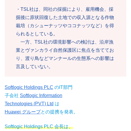
・TSL社は、同社の採掘により、雇用機会、採
掘後に原状回復した土地での収入源となる作物
栽培（カシューナッツやココナッツなど）を得
られるとしている。
一方、TSL社の環境影響への検討は、沿岸漁
業とヴァンカライ自然保護区に焦点を当ててお
り、渡り鳥などマンナールの生態系への影響は
言及していない。
Softlogic Holdings PLC
のIT部門
子会社
Softlogic Information
Technologies (PVT) Ltd
は
Huawei グループ
との提携を発表。
Softlogic Holdings PLC 会長は、