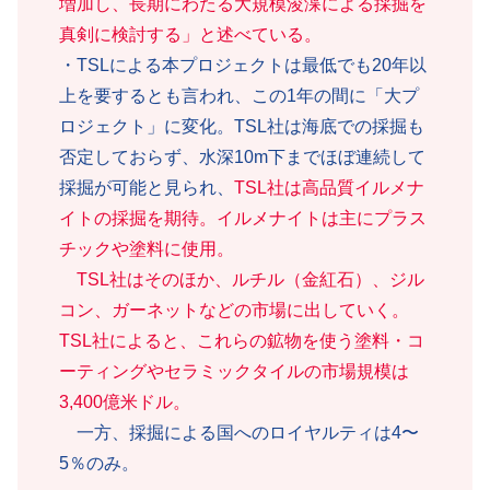
増加し、長期にわたる大規模浚渫による採掘を
真剣に検討する」と述べている。
・TSLによる本プロジェクトは最低でも20年以
上を要するとも言われ、この1年の間に「大プ
ロジェクト」に変化。TSL社は海底での採掘も
否定しておらず、水深10m下までほぼ連続して
採掘が可能と見られ、
TSL社は高品質イルメナ
イトの採掘を期待。イルメナイトは主にプラス
チックや塗料に使用。
TSL社はそのほか、ルチル（金紅石）、ジル
コン、ガーネットなどの市場に出していく。
TSL社によると、これらの鉱物を使う塗料・コ
ーティングやセラミックタイルの市場規模は
3,400億米ドル。
一方、採掘による国へのロイヤルティは4〜
5％のみ。