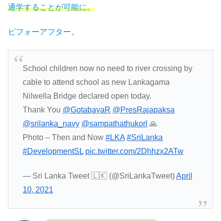
通学することが可能に。
ビフォーアフター。
School children now no need to river crossing by
cable to attend school as new Lankagama
Nilwella Bridge declared open today.
Thank You
@GotabayaR
@PresRajapaksa
@srilanka_navy
@sampathathukorl
🙏
Photo – Then and Now
#LKA
#SriLanka
#DevelopmentSL
pic.twitter.com/2Dhhzx2ATw
— Sri Lanka Tweet 🇱🇰 (@SriLankaTweet)
April
10, 2021