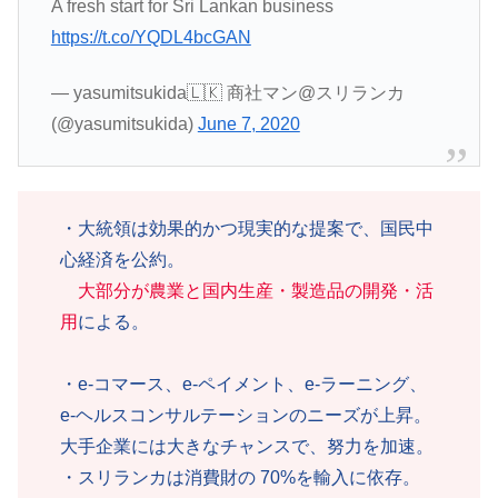
A fresh start for Sri Lankan business
https://t.co/YQDL4bcGAN
— yasumitsukida🇱🇰 商社マン@スリランカ
(@yasumitsukida)
June 7, 2020
・大統領は効果的かつ現実的な提案で、国民中
心経済を公約。
大部分が農業と国内生産・製造品の開発・活
用
による。
・e-コマース、e-ペイメント、e-ラーニング、
e-ヘルスコンサルテーションのニーズが上昇。
大手企業には大きなチャンスで、努力を加速。
・スリランカは消費財の 70%を輸入に依存。