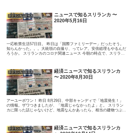
で、スリラン...
ニュースで知るスリランカ 〜
スリランカニュース
2020年5月16日
一応軟禁生活57日目。 昨日は「国際ファミリーデー」だったそう。
知らんかった。。。大統領の自撮り、ってレア。安倍総理もやるんだ
ろうか。 スリランカのコロナ関連ニュース 今朝の時点で、スリラン
カ国内の感...
経済ニュースで知るスリランカ
スリランカニュース
〜 2020年8月30日
アーユーボワン！ 昨日 8月29日、中部キャンディで「地震発生！」
の情報。ザワつきましたが、「地震じゃなかったよ」と。 スリラン
カに限った話じゃないけど、地震なんかあったら、相当の建物つぶれ
るよな。。。 ...
経済ニュースで知るスリランカ
スリランカニュース