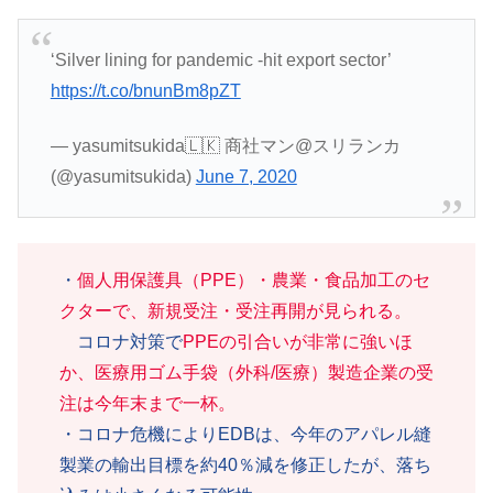
‘Silver lining for pandemic -hit export sector’
https://t.co/bnunBm8pZT
— yasumitsukida🇱🇰 商社マン@スリランカ
(@yasumitsukida)
June 7, 2020
・
個人用保護具（PPE）・農業・食品加工のセ
クターで、新規受注・受注再開が見られる。
コロナ対策で
PPEの引合いが非常に強いほ
か、医療用ゴム手袋（外科/医療）製造企業の受
注は今年末まで一杯。
・コロナ危機によりEDBは、今年のアパレル縫
製業の輸出目標を約40％減を修正したが、落ち