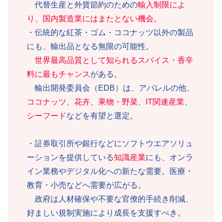
代替生産と外貨節約のための
輸入制限によ
り、国内製造業にはまたとない機会。
・伝統的な紅茶・ゴム・ココナッツ以外の製品
にも、輸出品となる無限の可能性。
世界最高品質として知られるスパイス・香辛
料に最もチャンス
がある。
輸出開発委員会（EDB）は、アパレルの他、
ココナッツ、花卉、果物・野菜、IT関連産業、
シーフード
などを有望と選定。
・証券取引所や銀行などにソフトウエアソリュ
ーションを提供している
知識産業
にも、オンラ
イン業務やデジタル化への新たな需要。医療・
教育・小売などへ需要が広がる。
政府は人材確保や不要な官僚的手続き削減、
好ましい規制実施により成長を支援すべき。