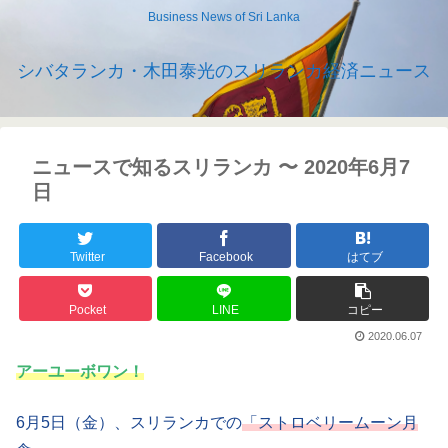
Business News of Sri Lanka
シバタランカ・木田泰光のスリランカ経済ニュース
ニュースで知るスリランカ 〜 2020年6月7
日
Twitter
Facebook
はてブ
Pocket
LINE
コピー
2020.06.07
アーユーボワン！
6月5日（金）、スリランカでの
「ストロベリームーン月