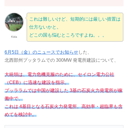
これは
難しいけど、短期的には厳しい措置は
仕方ないかと。
どこの国も悩むところですよね。。。
Kida
6月5日（金）のニュースでお知らせ
した、
北西部州プッタラムでの 300MW 発電所建設について、
大統領は、電力危機克服のために、セイロン電力公社
（CEB）に迅速な建設を指示。
プッララムでは中国が建設した 3基の石炭火力発電所が稼
働中で、
これは 4基目となる石炭火力発電所。高効率・超臨界も含
めてを検討中。