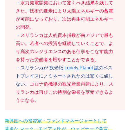
・
水力発電開発において驚くべき結果を残して
きた。技術の進歩により太陽エネルギーの蓄電
が可能になっており、次は再生可能エネルギー
の開発。
・
スリランカは人的資本指数が南アジアで最も
高い。若者への投資を継続していくことで、よ
り高次のレジリエンスのある仕事をこなす能力
を持った労働者を増やすことができる。
・スリランカが 観光紙
Lonely Planet 誌
のベス
トプレイスにノミネートされたのは驚くに値し
ない。
コロナ危機後の観光産業再建により、ス
リランカは再びこの特別な栄誉を享受できるよ
うになる。
新興国への投資家・ファンドマネージャーとして
著名な マーク・モビアス氏が、ウェビナーで発言。