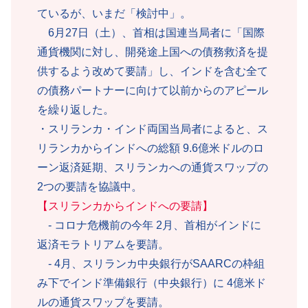
ているが、いまだ「検討中」。
6月27日（土）、首相は国連当局者に「国際
通貨機関に対し、開発途上国への債務救済を提
供するよう改めて要請」し、インドを含む全て
の債務パートナーに向けて以前からのアピール
を繰り返した。
・スリランカ・インド両国当局者によると、ス
リランカからインドへの総額 9.6億米ドルのロ
ーン返済延期、スリランカへの通貨スワップの
2つの要請を協議中。
【スリランカからインドへの要請】
- コロナ危機前の今年 2月、首相がインドに
返済モラトリアムを要請。
- 4月、スリランカ中央銀行がSAARCの枠組
み下でインド準備銀行（中央銀行）に 4億米ド
ルの通貨スワップを要請。