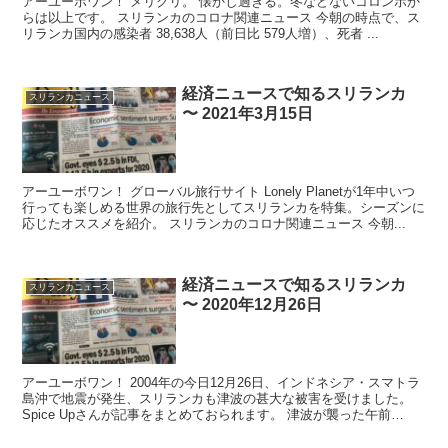
アーユーボワン！ メリクリ。 懐かし過ぎる。冬などないコロンボか
らは以上です。 スリランカのコロナ関連ニュース 今朝の時点で、ス
リランカ国内の感染者 38,638人（前日比 579人増）、死者 ...
経済ニュースで知るスリランカ
スリランカニュース
〜 2021年3月15日
アーユーボワン！ グローバル旅行サイト Lonely Planetが1年中いつ
行っても楽しめる世界の旅行先としてスリランカを特集。シーズンに
応じたオススメを紹介。 スリランカのコロナ関連ニュース 今朝...
経済ニュースで知るスリランカ
スリランカニュース
〜 2020年12月26日
アーユーボワン！ 2004年の今日12月26日、インドネシア・スマトラ
島沖で地震が発生、スリランカも津波の甚大な被害を受けました。
Spice Upさんが記事をまとめておられます。 津波が襲った午前
9:25...