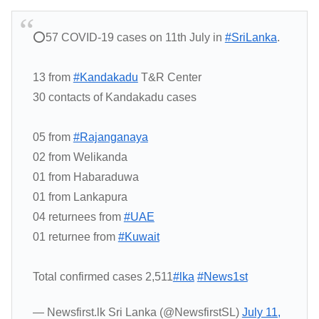
⭕️57 COVID-19 cases on 11th July in
#SriLanka
.
13 from
#Kandakadu
T&R Center
30 contacts of Kandakadu cases
05 from
#Rajanganaya
02 from Welikanda
01 from Habaraduwa
01 from Lankapura
04 returnees from
#UAE
01 returnee from
#Kuwait
Total confirmed cases 2,511
#lka
#News1st
— Newsfirst.lk Sri Lanka (@NewsfirstSL)
July 11,