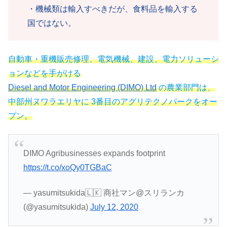
・機械類は輸入すべきだが、食料品を輸入する
国ではない。
自動車・重機販売修理、電気機械、建設、電力ソリューシ
ョンなどを手がける
Diesel and Motor Engineering (DIMO) Ltd
の農業部門は、
中部州ヌワラエリヤに 3番目のアグリテクノパークをオー
プン。
DIMO Agribusinesses expands footprint
https://t.co/xoQy0TGBaC
— yasumitsukida🇱🇰 商社マン@スリランカ
(@yasumitsukida)
July 12, 2020