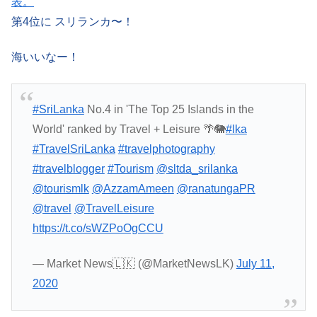
表。
第4位に スリランカ〜！
海いいなー！
#SriLanka
No.4 in 'The Top 25 Islands in the
World' ranked by Travel + Leisure 🌴🐘
#lka
#TravelSriLanka
#travelphotography
#travelblogger
#Tourism
@sltda_srilanka
@tourismlk
@AzzamAmeen
@ranatungaPR
@travel
@TravelLeisure
https://t.co/sWZPoOgCCU
— Market News🇱🇰 (@MarketNewsLK)
July 11,
2020