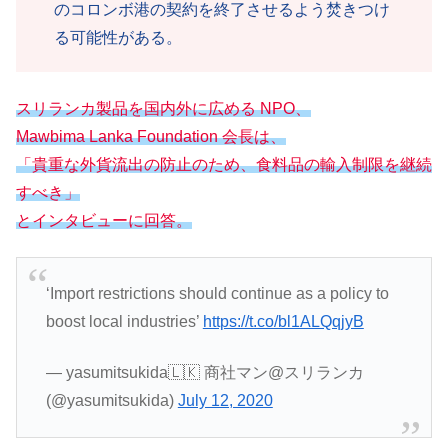
のコロンボ港の契約を終了させるよう焚きつけ
る可能性がある。
スリランカ製品を国内外に広める NPO、
Mawbima Lanka Foundation 会長は、
「貴重な外貨流出の防止のため、食料品の輸入制限を継続
すべき」
とインタビューに回答。
‘Import restrictions should continue as a policy to
boost local industries’
https://t.co/bl1ALQqjyB
— yasumitsukida🇱🇰 商社マン@スリランカ
(@yasumitsukida)
July 12, 2020