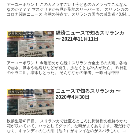
アーユーボワン！ このカメラすごい！今どきのカメラってこんなん
なのか？？？ マスケリヤから見た聖地スリーパーダ。 スリランカの
コロナ関連ニュース 今朝の時点で、スリランカ国内の感染者 48,94...
経済ニュースで知るスリランカ
スリランカニュース
〜 2021年11月11日
アーユーボワン！ 今週初めから続くスリランカ全土での大雨。各地
で冠水、洪水や地滑りなどが発生。少なくとも25人が死亡。 昨日朝
のケラニ川。増水しとった。 そんななかの筆者、一昨日は中部...
ニュースで知るスリランカ 〜
スリランカニュース
2020年4月30日
軟禁生活41日目。 スリランカでは至るところに街路樹の色鮮やかな
花が咲いていて、ハッとしてグッド、な時がよくあります。花だけで
なく、キャンディのこの湖（池？）がキレイなのがスバラしい。コロ
ンボのベイラ湖は、近くで見ると、、、以下自粛...