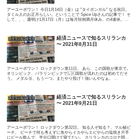
アーユーボワン！ 今日1月14日（金）は "タイポンガル" なる祝日。
タミル人のお正月らしい。ということで Spice Upさんの記事で！ そ
して、、、週明け1月17日（月）は毎月恒例満月休み、の4連休。ど
んだけ休むねん、二宮...
経済ニュースで知るスリランカ
スリランカニュース
〜 2021年8月31日
アーユーボワン！ ロックダウン第11日。 あら、この国歌が東京で。
オリンピック、パラリンピックで🇱🇰国歌が流れたのは初めてだそ
う。 メダル🥉、もう一つ。またやり投げ！強いんやなぁ。 ...
経済ニュースで知るスリランカ
スリランカニュース
〜 2021年9月21日
アーユーボワン！ ロックダウン第32日。 知る人ぞ知る？、マル秘ビ
ーチ。 ビーチで何も考えずに魚やらイカやらエビやらの塩焼き片手
にビール飲んで、半分口開けて寝てたい。 スリランカのコロナ関連