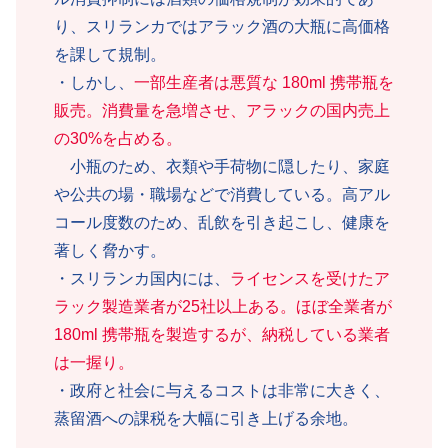
り、スリランカではアラック酒の大瓶に高価格
を課して規制。
・しかし、
一部生産者は悪質な 180ml 携帯瓶を
販売。消費量を急増させ、アラックの国内売上
の30%を占める。
小瓶のため、衣類や手荷物に隠したり、家庭
や公共の場・職場などで消費している。高アル
コール度数のため、乱飲を引き起こし、健康を
著しく脅かす。
・スリランカ国内には、
ライセンスを受けたア
ラック製造業者が25社以上ある。ほぼ全業者が
180ml 携帯瓶を製造するが、納税している業者
は一握り。
・政府と社会に与えるコストは非常に大きく、
蒸留酒への課税を大幅に引き上げる余地。