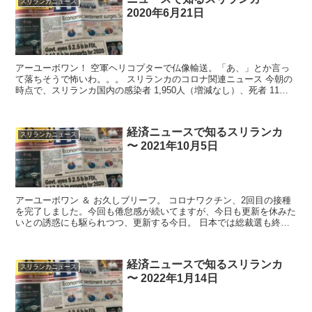
スリランカニュース
2020年6月21日
アーユーボワン！ 空軍ヘリコプターで仏像輸送。「あ、」とか言っ
て落ちそうで怖いわ。。。 スリランカのコロナ関連ニュース 今朝の
時点で、スリランカ国内の感染者 1,950人（増減なし）、死者 11人
（増...
経済ニュースで知るスリランカ
スリランカニュース
〜 2021年10月5日
アーユーボワン ＆ お久しブリーフ。 コロナワクチン、2回目の接種
を完了しました。今回も倦怠感が続いてますが、今日も更新を休みた
いとの誘惑にも駆られつつ、更新する今日。 日本では総裁選も終わ
り、岸田さんが第100代総理大臣に。...
経済ニュースで知るスリランカ
スリランカニュース
〜 2022年1月14日