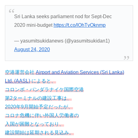
Sri Lanka seeks parliament nod for Sept-Dec
2020 mini-budget
https://t.co/lOhTvOknmp
— yasumitsukidanews (@yasumitsukidan1)
August 24, 2020
空港運営会社
Airport and Aviation Services (Sri Lanka)
Ltd. (AASL)
によると、
コロンボ・バンダラナイケ国際空港
第2ターミナルの建設工事は、
2020年9月開始予定だったが、
コロナ危機に伴い外国人労働者の
入国が困難となっており、
建設開始は延期される見込み。