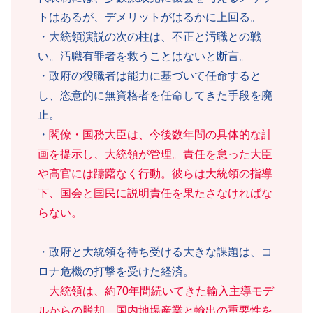
トはあるが、デメリットがはるかに上回る。
・大統領演説の次の柱は、不正と汚職との戦
い。汚職有罪者を救うことはないと断言。
・政府の役職者は能力に基づいて任命すると
し、恣意的に無資格者を任命してきた手段を廃
止。
・
閣僚・国務大臣は、今後数年間の具体的な計
画を提示し、大統領が管理。責任を怠った大臣
や高官には躊躇なく行動。彼らは大統領の指導
下、国会と国民に説明責任を果たさなければな
らない。
・政府と大統領を待ち受ける大きな課題は、コ
ロナ危機の打撃を受けた経済。
大統領は、約70年間続いてきた輸入主導モデ
ルからの脱却、国内地場産業と輸出の重要性を