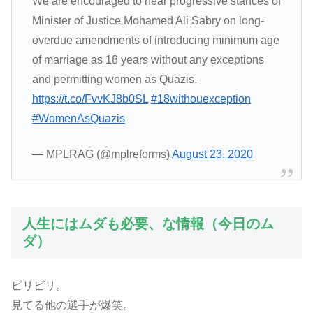
We are encouraged to hear progressive stances of
Minister of Justice Mohamed Ali Sabry on long-
overdue amendments of introducing minimum age
of marriage as 18 years without any exceptions
and permitting women as Quazis.
https://t.co/FvvKJ8b0SL
#18withouexception
#WomenAsQuazis
— MPLRAG (@mplreforms)
August 23, 2020
人生にはムダも必要、な情報（今日のム
ダ）
ビリビリ。
見てる他の選手が爆笑。