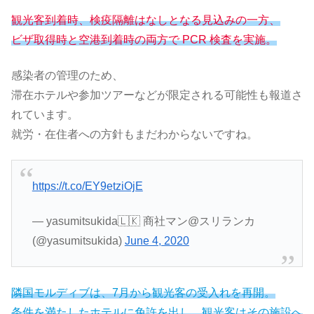
観光客到着時、検疫隔離はなしとなる見込みの一方、
ビザ取得時と空港到着時の両方で PCR 検査を実施。
感染者の管理のため、
滞在ホテルや参加ツアーなどが限定される可能性も報道さ
れています。
就労・在住者への方針もまだわからないですね。
https://t.co/EY9etziOjE
— yasumitsukida🇱🇰 商社マン@スリランカ
(@yasumitsukida)
June 4, 2020
隣国モルディブは、7月から観光客の受入れを再開。
条件を満たしたホテルに免許を出し、観光客はその施設へ