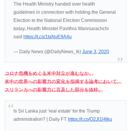
The Health Ministry handed over health
guidelines in connection with holding the General
Election to the National Election Commission
today, Health Minister Pavithra Wanniarachchi
said
https://t.co/1tsNvE9A4u
— Daily News (@DailyNews_lk)
June 3, 2020
コロナ危機をめぐる米中対立が進むなか、
米中の世界への影響力の変化を指摘する論考において、
スリランカへの影響力に言及した部分を抜粋。
Is Sri Lanka just ‘real estate’ for the Trump
administration? | Daily FT
https://t.co/O2Jl1l4tku