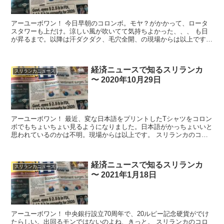
アーユーボワン！ 今日早朝のコロンボ。モヤ？がかかって、ロータ
スタワーも上だけ。涼しい風が吹いてて気持ちよかった、、、 も日
が昇るまで。以降は汗ダクダク、毛穴全開、の現場からは以上です。
スリランカのコロ...
経済ニュースで知るスリランカ
スリランカニュース
〜 2020年10月29日
アーユーボワン！ 最近、変な日本語をプリントしたTシャツをコロン
ボでもちょいちょい見るようになりました。日本語がかっちょいいと
思われているのかは不明。現場からは以上です。 スリランカのコロ
ナ関連ニュース ...
経済ニュースで知るスリランカ
スリランカニュース
〜 2021年1月18日
アーユーボワン！ 中央銀行設立70周年で、20ルピー記念硬貨がでけ
たらしい。出回るモンではないのよね、きっと。 スリランカのコロ