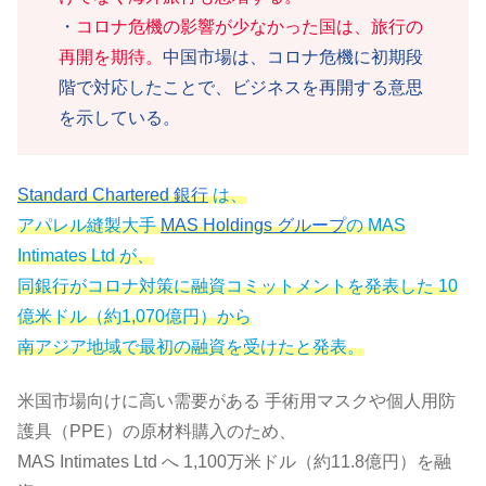
・
コロナ危機の影響が少なかった国は、旅行の
再開を期待。
中国市場は、コロナ危機に初期段
階で対応したことで、ビジネスを再開する意思
を示している。
Standard Chartered 銀行
は、
アパレル縫製大手
MAS Holdings グループ
の MAS
Intimates Ltd が、
同銀行がコロナ対策に融資コミットメントを発表した 10
億米ドル（約1,070億円）から
南アジア地域で最初の融資を受けたと発表。
米国市場向けに高い需要がある 手術用マスクや個人用防
護具（PPE）の原材料購入のため、
MAS Intimates Ltd へ 1,100万米ドル（約11.8億円）を融