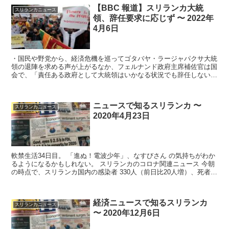
【BBC 報道】スリランカ大統
スリランカニュース
領、辞任要求に応じず 〜 2022年
4月6日
・国民や野党から、経済危機を巡ってゴタバヤ・ラージャパクサ大統
領の退陣を求める声が上がるなか、フェルナンド政府主席補佐官は国
会で、「責任ある政府として大統領はいかなる状況でも辞任しない」
と述べた。・群衆は、長時間の停電、ガスや...
ニュースで知るスリランカ 〜
スリランカニュース
2020年4月23日
軟禁生活34日目。 「進ぬ！電波少年」、なすびさん の気持ちがわか
るようになるかもしれない。 スリランカのコロナ関連ニュース 今朝
の時点で、スリランカ国内の感染者 330人（前日比20人増）、死者 7
人（増減なし...
経済ニュースで知るスリランカ
スリランカニュース
〜 2020年12月6日