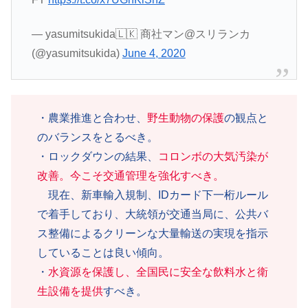
— yasumitsukida🇱🇰 商社マン@スリランカ
(@yasumitsukida)
June 4, 2020
・農業推進と合わせ、
野生動物の保護
の観点と
のバランスをとるべき。
・ロックダウンの結果、
コロンボの大気汚染が
改善。今こそ交通管理を強化すべき。
現在、新車輸入規制、IDカード下一桁ルール
で着手しており、大統領が交通当局に、公共バ
ス整備によるクリーンな大量輸送の実現を指示
していることは良い傾向。
・
水資源を保護し、全国民に安全な飲料水と衛
生設備を提供
すべき。