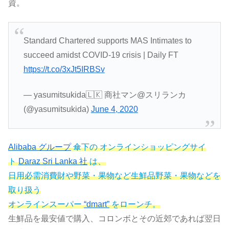
資。
Standard Chartered supports MAS Intimates to
succeed amidst COVID-19 crisis | Daily FT
https://t.co/3xJt5IRBSv
— yasumitsukida🇱🇰 商社マン@スリランカ
(@yasumitsukida)
June 4, 2020
Alibaba グループ
傘下の オンラインショッピングサイ
ト
Daraz Sri Lanka 社
は、
日用必需消費財や野菜・果物など生鮮品野菜・果物などを
取り扱う
オンラインスーパー
“dmart”
をローンチ。
生鮮品を最安値で購入、コロンボとその近郊であれば翌日