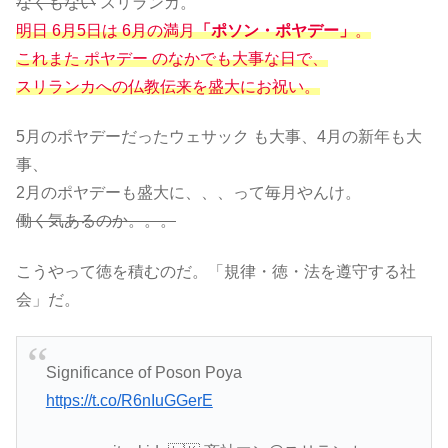
なくもない
スリランカ。
明日 6月5日は 6月の満月
「ポソン・ポヤデー」
。
これまた ポヤデー のなかでも大事な日で、
スリランカへの仏教伝来を盛大にお祝い。
5月のポヤデーだったウェサック も大事、4月の新年も大
事、
2月のポヤデーも盛大に、、、って毎月やんけ。
働く気あるのか。。。
こうやって徳を積むのだ。「規律・徳・法を遵守する社
会」だ。
Significance of Poson Poya
https://t.co/R6nIuGGerE