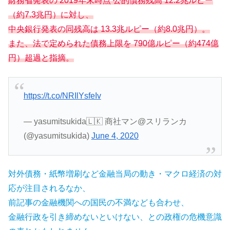
財務省発表の 2019年末時点 公的債務残高 12.2兆ルピー
（約7.3兆円）に対し、
中央銀行発表の同残高は 13.3兆ルピー（約8.0兆円）。
また、法で定められた債務上限を 790億ルピー（約474億
円）超過と指摘。
https://t.co/NRIlYsfeIv
— yasumitsukida🇱🇰 商社マン@スリランカ
(@yasumitsukida)
June 4, 2020
対外債務・紙幣増刷など金融当局の動き・マクロ経済の対
応が注目されるなか、
前記事の金融機関への国民の不満なども合わせ、
金融行政を引き締めないといけない、との政権の危機意識