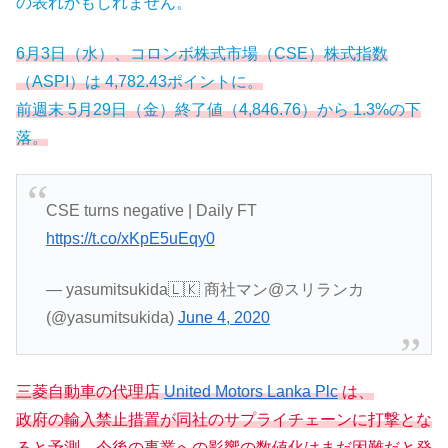
の表れかもしれません。
6月3日（水）、コロンボ株式市場（CSE）株式指数
（ASPI）は 4,782.43ポイントに。
前週末 5月29日（金）終了値（4,846.76）から 1.3%の下
落。
CSE turns negative | Daily FT
https://t.co/xKpE5uEqy0
— yasumitsukida🇱🇰 商社マン@スリランカ
(@yasumitsukida)
June 4, 2020
三菱自動車の代理店
United Motors Lanka Plc
は、
政府の輸入禁止措置が同社のサプライチェーンに打撃とな
ると予測、今後の事業への影響の数値化はまだ困難だと発