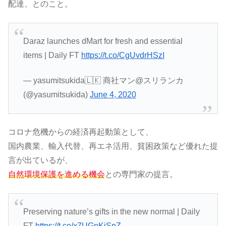
配達、とのこと。
Daraz launches dMart for fresh and essential
items | Daily FT
https://t.co/CgUvdrHSzI
— yasumitsukida🇱🇰 商社マン@スリランカ
(@yasumitsukida)
June 4, 2020
コロナ危機からの経済再起動策として、
国内農業、輸入代替、再エネ活用、貧困政策など優れた提
言が出ているが、
自然環境保護を進める機会
との専門家の提言。
Preserving nature’s gifts in the new normal | Daily
FT
https://t.co/x7UGnKiSnZ