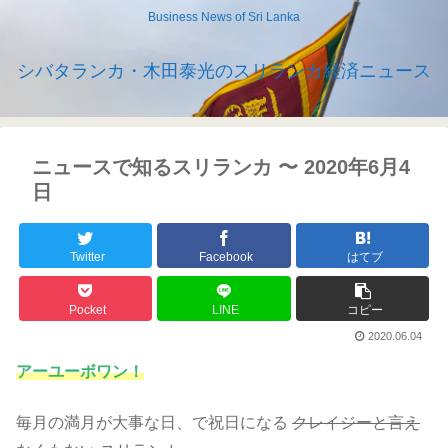
Business News of Sri Lanka
シバタランカ・木田泰光のスリランカ経済ニュース
ニュースで知るスリランカ 〜 2020年6月4
日
Twitter
Facebook
はてブ
Pocket
LINE
コピー
2020.06.04
アーユーボワン！
毎月の満月が大事な日、で祝日になる
クレイジーと言え