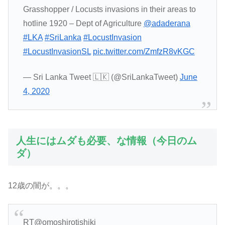
Grasshopper / Locusts invasions in their areas to
hotline 1920 – Dept of Agriculture
@adaderana
#LKA
#SriLanka
#LocustInvasion
#LocustInvasionSL
pic.twitter.com/ZmfzR8vKGC
— Sri Lanka Tweet 🇱🇰 (@SriLankaTweet)
June
4, 2020
人生にはムダも必要、な情報（今日のム
ダ）
12歳の闇が。。。
RT@omoshirotishiki