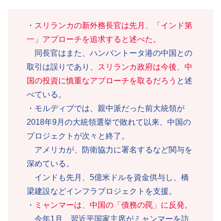
・
スリランカの新外務長官は先月、「インド第
一」アプローチを追求すると述べた。
同長官はまた、ハンバントータ港の中国との
取引は誤りであり、
スリランカ政府は今後、中
国の投資に慎重なアプローチを取るだろう
と述
べている。
・モルディブでは、親中派だった前大統領が
2018年9月の大統領選挙で敗れて以来、中国の
プロジェクトが次々と終了。
アメリカが、防衛協力に署名するなど関与を
深めている。
インドも先月、5億米ドルを資金供与し、橋
梁建設などインフラプロジェクトを支援。
・
ミャンマーは、中国の「債務の罠」に反発。
今年1月、習近平国家主席がミャンマーを訪