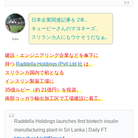
日本企業関連記事を 2本。
キューピーさんのマヨネーズ、
スリランカ人にもウケそう
だなぁ
。
Kida
建設・エンジニアリング企業などを傘下に
持つ
Raddella Holdings (Pvt) Ltd 社
は、
スリランカ国内で初となる
インスリン製薬工場に
35億ルピー（約 21億円）を投資。
南部コッガラ輸出加工区で工場建設に着工。
Raddella Holdings launches first biotech insulin
manufacturing plant in Sri Lanka | Daily FT