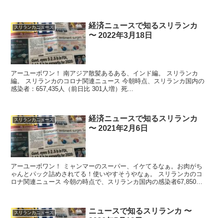
人（増減なし...
経済ニュースで知るスリランカ
スリランカニュース
〜 2022年3月18日
アーユーボワン！ 南アジア散髪あるある、インド編。 スリランカ
編。 スリランカのコロナ関連ニュース 今朝時点、スリランカ国内の
感染者：657,435人（前日比 301人増）死...
経済ニュースで知るスリランカ
スリランカニュース
〜 2021年2月6日
アーユーボワン！ ミャンマーのスーパー、イケてるなぁ。お肉がち
ゃんとパック詰めされてる！使いやすそうやなぁ。 スリランカのコ
ロナ関連ニュース 今朝の時点で、スリランカ国内の感染者67,850人
（前日比...
ニュースで知るスリランカ 〜
スリランカニュース