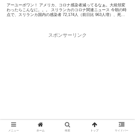
アーユーボワン！ アメリカ、コロナ感染者減ってるなぁ。大統領変
わったらこんなに。。。 スリランカのコロナ関連ニュース 今朝の時
点で、スリランカ国内の感染者 72,174人（前日比 963人増）、死者
...
スポンサーリンク
メニュー
ホーム
検索
トップ
サイドバー