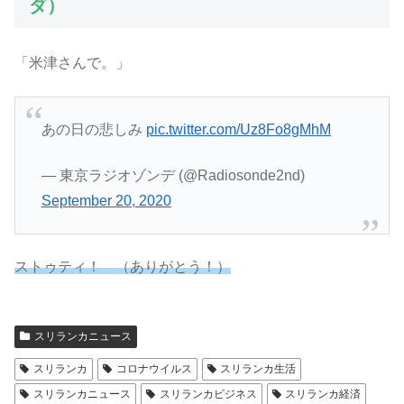
ダ）
「米津さんで。」
あの日の悲しみ
pic.twitter.com/Uz8Fo8gMhM
— 東京ラジオゾンデ (@Radiosonde2nd)
September 20, 2020
ストゥティ！ （ありがとう！）
スリランカニュース
スリランカ
コロナウイルス
スリランカ生活
スリランカニュース
スリランカビジネス
スリランカ経済