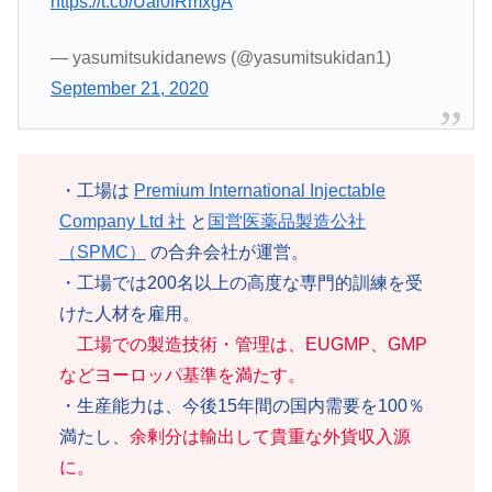
https://t.co/Ual0fRmxgA
— yasumitsukidanews (@yasumitsukidan1)
September 21, 2020
・工場は
Premium International Injectable
Company Ltd 社
と
国営医薬品製造公社
（SPMC）
の合弁会社が運営。
・工場では200名以上の高度な専門的訓練を受
けた人材を雇用。
工場での製造技術・管理は、EUGMP、GMP
などヨーロッパ基準を満たす。
・生産能力は、今後15年間の国内需要を100％
満たし、
余剰分は輸出し
て
貴重な外貨収入源
に。