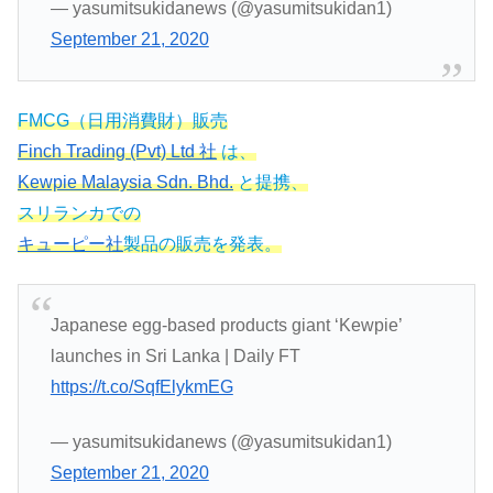
— yasumitsukidanews (@yasumitsukidan1)
September 21, 2020
FMCG（日用消費財）販売
Finch Trading (Pvt) Ltd 社
は、
Kewpie Malaysia Sdn. Bhd.
と提携、
スリランカでの
キューピー社
製品の販売を発表。
Japanese egg-based products giant ‘Kewpie’
launches in Sri Lanka | Daily FT
https://t.co/SqfElykmEG
— yasumitsukidanews (@yasumitsukidan1)
September 21, 2020