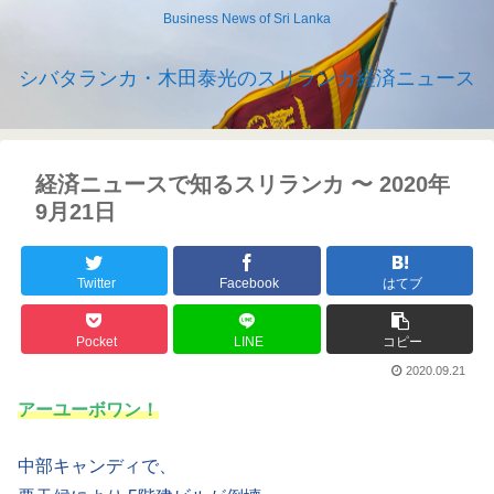
Business News of Sri Lanka
シバタランカ・木田泰光のスリランカ経済ニュース
経済ニュースで知るスリランカ 〜 2020年
9月21日
Twitter
Facebook
はてブ
Pocket
LINE
コピー
2020.09.21
アーユーボワン！
中部キャンディで、