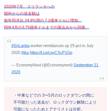
2020年7月、スリランカへの
国外からの送金額は
前年同月比 24.9%増の 7.2億米ドルに増加。
同年4月の3.75億米ドルまでの落込みから回復。
#SriLanka
worker remittances up 25-pct in July
2020
#lka
https://t.co/cayCScP1Go
— EconomyNext (@Economynext)
September 21,
2020
・中東などでの 3〜5月のロックダウンの間に
不可能だった送金が、ロックダウン解除により
可能になったためとアナリストは分析。