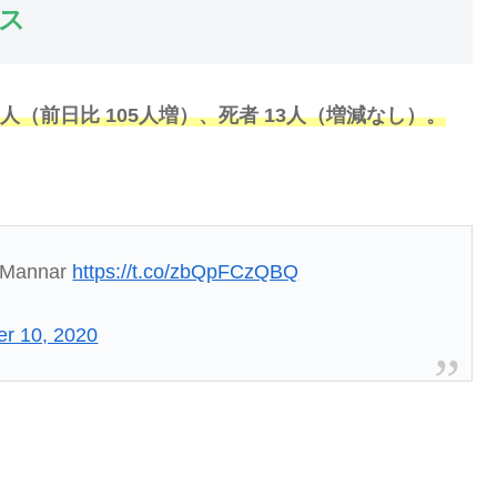
ス
8人（前日比 105人増）、死者 13人（
増減なし
）。
om Mannar
https://t.co/zbQpFCzQBQ
er 10, 2020