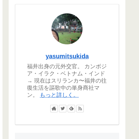
yasumitsukida
福井出身の元外交官。 カンボジ
ア・イラク・ベトナム・インド
→ 現在はスリランカ〜福井の往
復生活を謳歌中の単身商社マ
ン。
もっと詳しく。