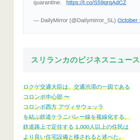
quarantine.
https://t.co/S59qrqAdCZ
— DailyMirror (@Dailymirror_SL)
October 
スリランカのビジネスニュース
ロクゲ交通大臣は、交通渋滞の一因である
コロンボ中心部 〜
コロンボ西方 アヴィサウェッラ
を結ぶ鉄道ケラニバレー線を複線化する、
鉄道路上で定住する 1,000人以上の住民は
より良い住宅設備と移されると述べた。