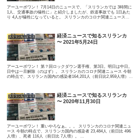
アーユーボワン！ 7月14日のニュースで、「スリランカでは 3時間に
1人、交通事故の犠牲に」と紹介しましたが、鉄道事故でも 1日あた
り 4人が犠牲になっていると。 スリランカのコロナ関連ニュース
今...
経済ニュースで知るスリランカ
スリランカニュース
〜 2021年5月24日
アーユーボワン！ 第？回ロックダウン選手権、第3日。明日は中日。
日中は一旦解除（のはず）。 スリランカのコロナ関連ニュース 今朝
の時点で、スリランカ国内の感染者164,201人（前日比2,959人増）、
死...
経済ニュースで知るスリランカ
スリランカニュース
〜 2020年11月30日
アーユーボワン！ 重いやろなぁ。。。 スリランカのコロナ関連ニュ
ース 今朝の時点で、スリランカ国内の感染者 23,484人（前日比 496
人増）、死者 116人（前日比 7人増）。 ...