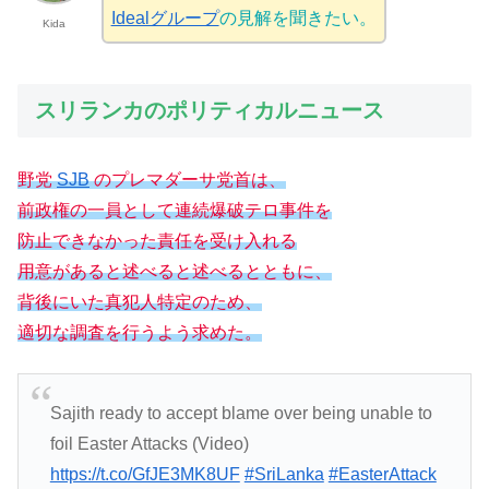
Idealグループ
の見解を聞きたい。
Kida
スリランカのポリティカルニュース
野党
SJB
のプレマダーサ党首は、
前政権の一員として連続爆破テロ事件を
防止できなかった責任を受け入れる
用意があると述べると述べるとともに、
背後にいた真犯人特定のため、
適切な調査を行うよう求めた。
Sajith ready to accept blame over being unable to
foil Easter Attacks (Video)
https://t.co/GfJE3MK8UF
#SriLanka
#EasterAttack