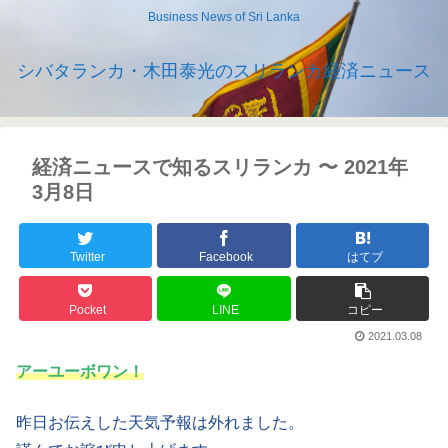
Business News of Sri Lanka
シバタランカ・木田泰光のスリランカ経済ニュース
経済ニュースで知るスリランカ 〜 2021年
3月8日
Twitter
Facebook
はてブ
Pocket
LINE
コピー
2021.03.08
アーユーボワン！
昨日お伝えした天気予報は外れました。