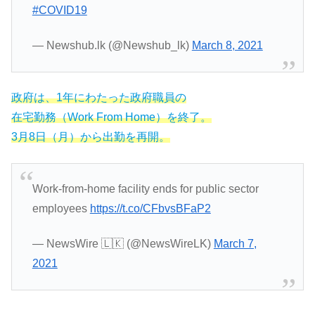
#COVID19
— Newshub.lk (@Newshub_lk)
March 8, 2021
政府は、1年にわたった政府職員の
在宅勤務（Work From Home）を終了。
3月8日（月）から出勤を再開。
Work-from-home facility ends for public sector
employees
https://t.co/CFbvsBFaP2
— NewsWire 🇱🇰 (@NewsWireLK)
March 7,
2021