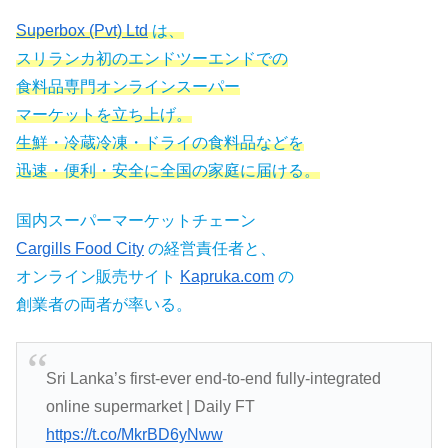
Superbox (Pvt) Ltd
は、
スリランカ初のエンドツーエンドでの
食料品専門オンラインスーパー
マーケットを立ち上げ。
生鮮・冷蔵冷凍・ドライの食料品などを
迅速・便利・安全に全国の家庭に届ける。
国内スーパーマーケットチェーン
Cargills Food City
の経営責任者と、
オンライン販売サイト
Kapruka.com
の
創業者の両者が率いる。
Sri Lanka’s first-ever end-to-end fully-integrated
online supermarket | Daily FT
https://t.co/MkrBD6yNww