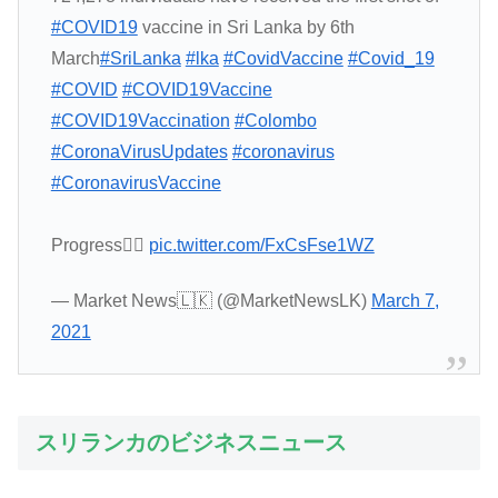
#COVID19
vaccine in Sri Lanka by 6th
March
#SriLanka
#lka
#CovidVaccine
#Covid_19
#COVID
#COVID19Vaccine
#COVID19Vaccination
#Colombo
#CoronaVirusUpdates
#coronavirus
#CoronavirusVaccine
Progress👇🏼
pic.twitter.com/FxCsFse1WZ
— Market News🇱🇰 (@MarketNewsLK)
March 7,
2021
スリランカのビジネスニュース