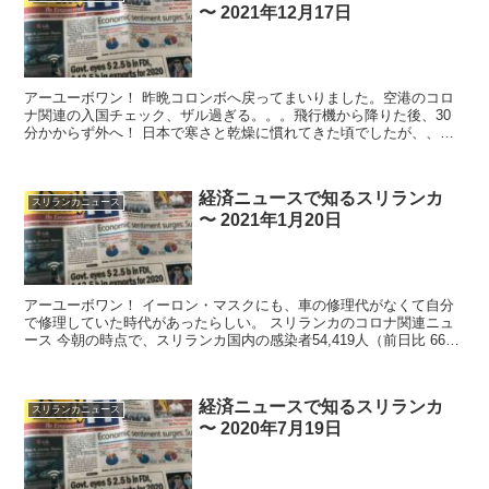
〜 2021年12月17日
アーユーボワン！ 昨晩コロンボへ戻ってまいりました。空港のコロ
ナ関連の入国チェック、ザル過ぎる。。。飛行機から降りた後、30
分かからず外へ！ 日本で寒さと乾燥に慣れてきた頃でしたが、、、
ホットでウェッティなスリランカ。エアコン...
経済ニュースで知るスリランカ
スリランカニュース
〜 2021年1月20日
アーユーボワン！ イーロン・マスクにも、車の修理代がなくて自分
で修理していた時代があったらしい。 スリランカのコロナ関連ニュ
ース 今朝の時点で、スリランカ国内の感染者54,419人（前日比 669
人増...
経済ニュースで知るスリランカ
スリランカニュース
〜 2020年7月19日