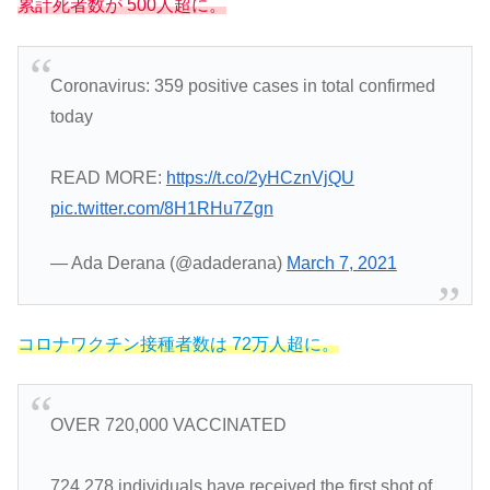
累計死者数が 500人超に。
Coronavirus: 359 positive cases in total confirmed
today
READ MORE:
https://t.co/2yHCznVjQU
pic.twitter.com/8H1RHu7Zgn
— Ada Derana (@adaderana)
March 7, 2021
コロナワクチン接種者数は 72万人超に。
OVER 720,000 VACCINATED
724,278 individuals have received the first shot of