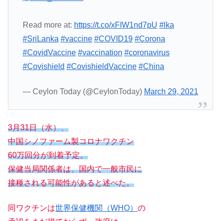
Read more at:
https://t.co/xFIW1nd7pU
#lka
#SriLanka
#vaccine
#COVID19
#Corona
#CovidVaccine
#vaccination
#coronavirus
#Covishield
#CovishieldVaccine
#China
— Ceylon Today (@CeylonToday)
March 29, 2021
3月31日（水）、
中国シノファーム製コロナワクチン
60万回分が到着予定。
保健当局関係者は、国内で一般市民に
接種される可能性があると述べた。
同ワクチンは
世界保健機関（WHO）
の