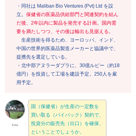
・同社は Maliban Bio Ventures (Pvt) Ltd を設
立。
保健省の医薬品供給部門と関連契約を結ん
だ後、2年以内に製品を発売する計画。国内需
要を満たしつつ、その後は輸出も見据える。
生産技術を得るため、ヨーロッパ、インド、
中国の世界的医薬品製造メーカーと協議中で、
提携先を選定している。
・北中部アヌラーダプラに、30億ルピー（約18
億円）を投資して工場を建設予定。250人を雇
用予定。
国（保健省）が生産の一定数を
買い取る（バイバック）契約で、
投資分の販売先（出口）を確保、
Kida
ということでしょうか。