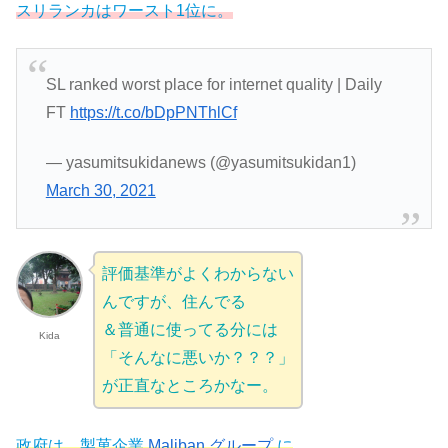
スリランカはワースト1位に。
SL ranked worst place for internet quality | Daily
FT
https://t.co/bDpPNThlCf
— yasumitsukidanews (@yasumitsukidan1)
March 30, 2021
評価基準がよくわからない
んですが、住んでる
＆普通に使ってる分には
Kida
「そんなに悪いか？？？」
が正直なところかなー。
政府は、製菓企業
Maliban グループ
に