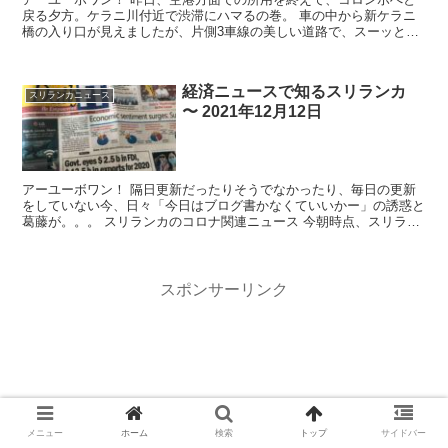
戻る夕方。ケラニ川付近で渋滞にハマるの巻。 車の中から新ケラニ
橋の入り口が見えましたが、片側3車線の美しい道路で、スーッと走
れるようになるとこの渋滞に苦しむこともな...
経済ニュースで知るスリランカ
スリランカニュース
〜 2021年12月12日
アーユーボワン！ 隔日更新だったりそうでなかったり、毎日の更新
をしていない今、日々「今日はブログ書かなくていいかー」の誘惑と
葛藤が。。。 スリランカのコロナ関連ニュース 今朝時点、スリラン
カ国内の感染者：572,...
スポンサーリンク
メニュー
ホーム
検索
トップ
サイドバー