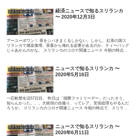
経済ニュースで知るスリランカ
スリランカニュース
〜 2020年12月3日
アーユーボワン！ 茶をシバきまくるしかない。しかし、紅茶の国ス
リランカで感染激増。茶葉から淹れる必要があるのか、ティーバッグ
じゃあかんのかな。 スリランカのコロナ関連ニュース 今朝の時点
で、スリランカ...
ニュースで知るスリランカ 〜
スリランカニュース
2020年5月16日
一応軟禁生活57日目。 昨日は「国際ファミリーデー」だったそう。
知らんかった。。。大統領の自撮り、ってレア。安倍総理もやるんだ
ろうか。 スリランカのコロナ関連ニュース 今朝の時点で、スリラン
カ国内の感...
ニュースで知るスリランカ 〜
スリランカニュース
2020年6月11日