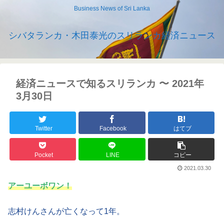
Business News of Sri Lanka
シバタランカ・木田泰光のスリランカ経済ニュース
経済ニュースで知るスリランカ 〜 2021年
3月30日
Twitter
Facebook
はてブ
Pocket
LINE
コピー
2021.03.30
アーユーボワン！
志村けんさんが亡くなって1年。