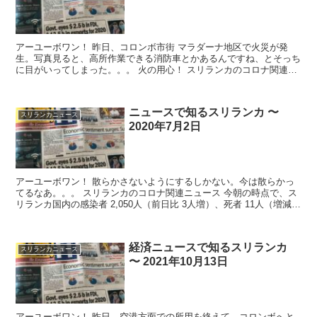
アーユーボワン！ 昨日、コロンボ市街 マラダーナ地区で火災が発
生。写真見ると、高所作業できる消防車とかあるんですね、とそっち
に目がいってしまった。。。 火の用心！ スリランカのコロナ関連ニ
ュース ...
ニュースで知るスリランカ 〜
スリランカニュース
2020年7月2日
アーユーボワン！ 散らかさないようにするしかない。今は散らかっ
てるなあ。。。 スリランカのコロナ関連ニュース 今朝の時点で、ス
リランカ国内の感染者 2,050人（前日比 3人増）、死者 11人（増減
な...
経済ニュースで知るスリランカ
スリランカニュース
〜 2021年10月13日
アーユーボワン！ 昨日、空港方面での所用を終えて、コロンボへと