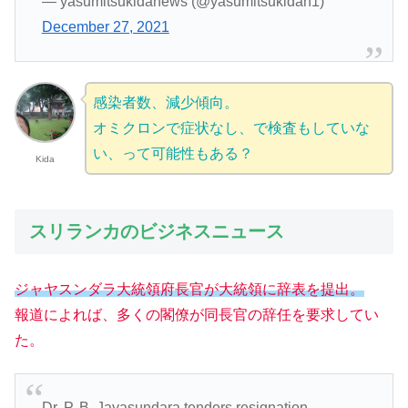
— yasumitsukidanews (@yasumitsukidan1)
December 27, 2021
感染者数、減少傾向。
オミクロンで症状なし、で検査もしていな
い、って可能性もある？
Kida
スリランカのビジネスニュース
ジャヤスンダラ大統領府長官が大統領に辞表を提出。
報道によれば、多くの閣僚が同長官の辞任を要求してい
た。
Dr. P. B. Jayasundara tenders resignation,