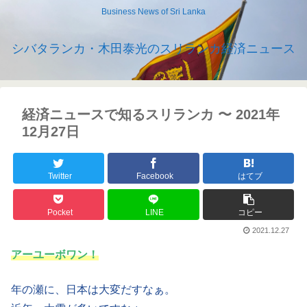
Business News of Sri Lanka
シバタランカ・木田泰光のスリランカ経済ニュース
経済ニュースで知るスリランカ 〜 2021年
12月27日
Twitter
Facebook
はてブ
Pocket
LINE
コピー
2021.12.27
アーユーボワン！
年の瀬に、日本は大変だすなぁ。