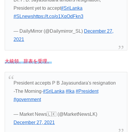
President yet to accept
#SriLanka
#SLnews
https://t.co/o1XqOdFkn3
— DailyMirror (@Dailymirror_SL)
December 27,
2021
大統領、辞表を受理。
President accepts P B Jayasundara's resignation
-The Morning-
#SriLanka
#lka
#President
#government
— Market News🇱🇰 (@MarketNewsLK)
December 27, 2021