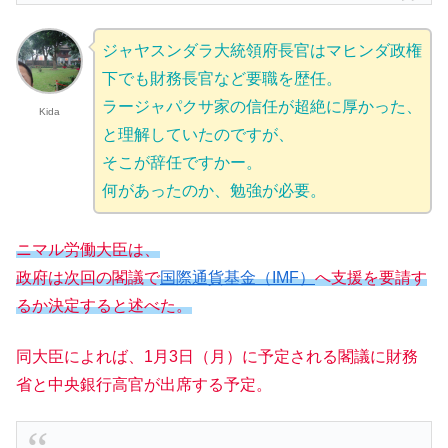
ジャヤスンダラ大統領府長官はマヒンダ政権
下でも財務長官など要職を歴任。
ラージャパクサ家の信任が超絶に厚かった、
Kida
と理解していたのですが、
そこが辞任ですかー。
何があったのか、勉強が必要。
ニマル労働大臣は、
政府は次回の閣議で
国際通貨基金（IMF）
へ支援を要請す
るか決定すると述べた。
同大臣によれば、1月3日（月）に予定される閣議に財務
省と中央銀行高官が出席する予定。