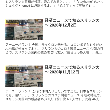
をスリランカ首相が投稿。読んでみると、、、「 "stayhome" のハッ
シュタグと emoji に感謝するよ。」「絵文字」って英語でも
「emoji」って言うん...
経済ニュースで知るスリランカ
スリランカニュース
〜 2020年12月2日
アーユーボワン！ 今晩、サイクロン来たる。コロンボでももうだい
ぶ雨風が強まってます。 スリランカのコロナ関連ニュース 今朝の時
点で、スリランカ国内の感染者 24,532人（前日比 545人増）、死者
...
経済ニュースで知るスリランカ
スリランカニュース
〜 2020年11月12日
アーユーボワン！ これに仲間入りしたいですよね、日本もスリラン
カも。遠い。。。 スリランカのコロナ関連ニュース 今朝の時点で、
スリランカ国内の感染者15,350人（前日比 635人増）、死者 46人
（...