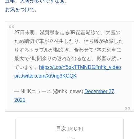
近年、大雪が多いですなぁ。
お気をつけて。
27日未明、滋賀県を走るJR琵琶湖線で、大雪の
ため踏切で車が立往生したり、信号機が故障した
りするトラブルが相次ぎ、合わせて7本の列車に
最大で4時間余りの遅れが出るなど、影響が続い
ています。
https://t.co/Y5qkTTMNDG
#nhk_video
pic.twitter.com/Xi9ng3KGQK
— NHKニュース (@nhk_news)
December 27,
2021
目次