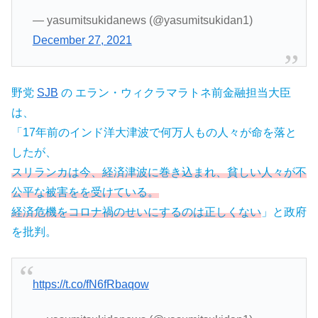
— yasumitsukidanews (@yasumitsukidan1)
December 27, 2021
野党
SJB
の エラン・ウィクラマラトネ前金融担当大臣
は、
「17年前のインド洋大津波で何万人もの人々が命を落と
したが、
スリランカは今、経済津波に巻き込まれ、貧しい人々が不
公平な被害をを受けている。
経済危機をコロナ禍のせいにするのは正しくない
」と政府
を批判。
https://t.co/fN6fRbaqow