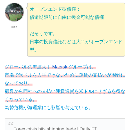
オープンエンド型債権：
償還期限前に自由に換金可能な債権
Kida
だそうです。
日本の投資信託などは大半がオープンエンド
型。
グローバルの海運大手
Maersk
グループは、
市場で米ドルを入手できないために運賃の支払いが困難に
なっており、
顧客から同社への支払い運賃通貨を米ドルにせざるを得な
くなっている。
為替危機が海運業にも影響を与えている。
Forex crisis hits shipping trade | Daily FT