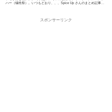
ハー（犠牲祭）。いつもどおり、、、Spice Up さんのまとめ記事を
丸パクリ ご紹介。 ...
スポンサーリンク