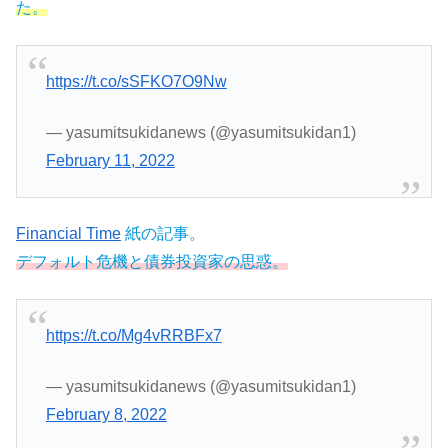
た。
https://t.co/sSFKO7O9Nw
— yasumitsukidanews (@yasumitsukidan1)
February 11, 2022
Financial Time
紙の記事。
デフォルト危機と債券投資家の思惑。
https://t.co/Mg4vRRBFx7
— yasumitsukidanews (@yasumitsukidan1)
February 8, 2022