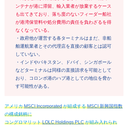
ンテナが港に滞留、輸入業者が放棄するケース
も出てきており、落ち度のないフィーダー船社
が港湾保管料や処分費用の責任を負わざるを得
なくなっている。
・政府他が運営する各ターミナルはまだ、非船
舶運航業者とその代理店を直接の顧客とは認可
していない。
・インドやパキスタン、ドバイ、シンガポール
などターミナルは同様の直接請求を可能として
おり、コロンボ港のハブ港としての地位を脅か
す可能性がある。
アメリカ
MSCI Incorporated
が組成する
MSCI 新興国指数
の構成銘柄に
コングロマリット
LOLC Holdings PLC
が組み入れられ