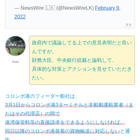
— NewsWire 🇱🇰 (@NewsWireLK)
February 9,
2022
政府内で議論してる上での意見表明だと良い
んですが。
財務大臣、中央銀行総裁と論戦して、
Kida
具体的な対策とアクションを見せていただき
たい。
コロンボ港のフィーダー船社は、
3月1日からコロンボ港3ターミナルと非船舶運航業者（ま
たはその代理店）の間で
港湾保管料等の直接請求をできるようにしなければ、
同日以降のコロンボ港発着の貨物輸送に対応しない
と通
告。