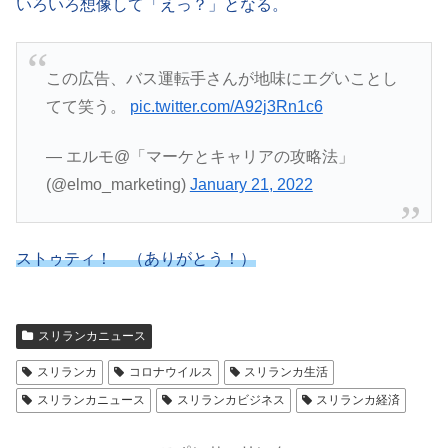
いろいろ想像して「えっ？」となる。
この広告、バス運転手さんが地味にエグいことし
てて笑う。
pic.twitter.com/A92j3Rn1c6
— エルモ@「マーケとキャリアの攻略法」
(@elmo_marketing)
January 21, 2022
ストゥティ！ （ありがとう！）
スリランカニュース
スリランカ
コロナウイルス
スリランカ生活
スリランカニュース
スリランカビジネス
スリランカ経済