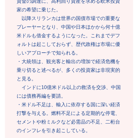
資金の調達に、高利回り資産を求める欧米投資
家の希望に乗じた。
以降スリランカは世界の国債市場での重要な
プレーヤーとなり、中国や日本ほかから何十億
米ドルも借金するようになった。これまでデフ
ォルトは起こしておらず、歴代政権は市場に優
しいアプローチで知られる。
・大統領は、観光客と輸出の増加で経済危機を
乗り切ると述べるが、多くの投資家は非現実的
と見る。
インドに10億米ドル以上の救済を交渉、中国
には債務再編を要請。
・米ドル不足は、輸入に依存する国に深い経済
打撃を与える。燃料不足による定期的な停電、
セメントや粉ミルクなど必需品の不足、二桁台
のインフレを引き起こしている。