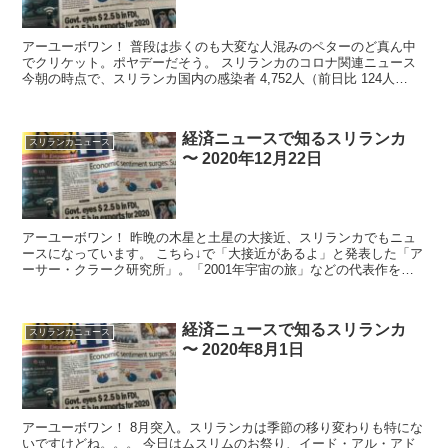
アーユーボワン！ 普段は歩くのも大変な人混みのペターのど真ん中
でクリケット。ポヤデーだそう。 スリランカのコロナ関連ニュース
今朝の時点で、スリランカ国内の感染者 4,752人（前日比 124人
増）、...
経済ニュースで知るスリランカ
スリランカニュース
〜 2020年12月22日
アーユーボワン！ 昨晩の木星と土星の大接近、スリランカでもニュ
ースになっています。 こちら↓で「大接近があるよ」と発表した「ア
ーサー・クラーク研究所」。「2001年宇宙の旅」などの代表作を残
したSF作家の「ビッグスリー」の一人...
経済ニュースで知るスリランカ
スリランカニュース
〜 2020年8月1日
アーユーボワン！ 8月突入。スリランカは季節の移り変わりも特にな
いですけどね。。。 今日はムスリムのお祭り、イード・アル・アド