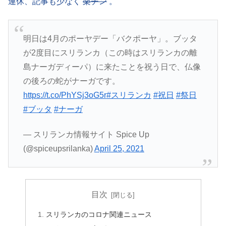
連休、記事も少なく
楽チン
。
明日は4月のポーヤデー「バクポーヤ」。ブッタ
が2度目にスリランカ（この時はスリランカの離
島ナーガディーパ）に来たことを祝う日で、仏像
の後ろの蛇がナーガです。
https://t.co/PhYSj3oG5r
#スリランカ
#祝日
#祭日
#ブッタ
#ナーガ
— スリランカ情報サイト Spice Up
(@spiceupsrilanka)
April 25, 2021
目次
スリランカのコロナ関連ニュース