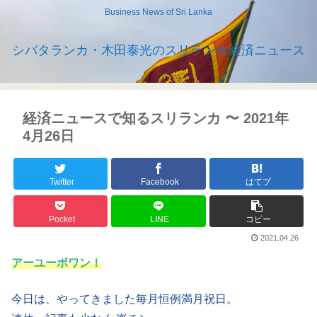
Business News of Sri Lanka
シバタランカ・木田泰光のスリランカ経済ニュース
経済ニュースで知るスリランカ 〜 2021年
4月26日
Twitter
Facebook
はてブ
Pocket
LINE
コピー
2021.04.26
アーユーボワン！
今日は、やってきました毎月恒例満月祝日。