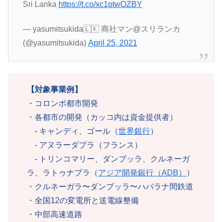
Sri Lanka
https://t.co/xc1ptwOZBY
— yasumitsukida🇱🇰 商社マン@スリランカ
(@yasumitsukida)
April 25, 2021
【対象事業例】
・コロンボ都市開発
・各都市の開発（カッコ内は資金提供者）
- キャンディ、ゴール（
世界銀行
）
- アヌラーダプラ（フランス）
- トリンコマリー、ダンブッラ、クルネーガ
ラ、ラトゥナプラ（
アジア開発銀行（ADB）
）
・クルネーガラ〜ダンブッラ〜ハバラナ間鉄道
・全国12の変電所と送電線整備
・中部高速道路