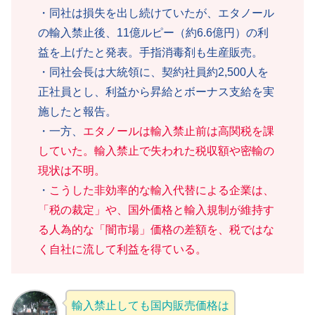
・同社は損失を出し続けていたが、エタノール
の輸入禁止後、11億ルピー（約6.6億円）の利
益を上げたと発表。手指消毒剤も生産販売。
・同社会長は大統領に、契約社員約2,500人を
正社員とし、利益から昇給とボーナス支給を実
施したと報告。
・一方、
エタノールは輸入禁止前は高関税を課
していた。輸入禁止で失われた税収額や密輸の
現状は不明。
・
こうした非効率的な輸入代替による企業は、
「税の裁定」や、国外価格と輸入規制が維持す
る人為的な「闇市場」価格の差額を、税ではな
く自社に流して利益を得ている。
輸入禁止しても国内販売価格は