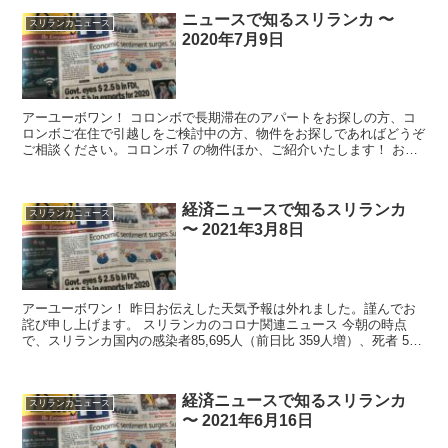
ニュースで知るスリランカ 〜
スリランカニュース
2020年7月9日
アーユーボワン！ コロンボで長期滞在のアパートをお探しの方、コ
ロンボご在住で引越しをご検討中の方、物件をお探しであればどうぞ
ご相談ください。コロンボ 7 の物件ほか、ご紹介いたします！ お問
い合わせはこちらからどうぞ！ ...
経済ニュースで知るスリランカ
スリランカニュース
〜 2021年3月8日
アーユーボワン！ 昨日お伝えした天気予報は外れました。謹んでお
詫び申し上げます。 スリランカのコロナ関連ニュース 今朝の時点
で、スリランカ国内の感染者85,695人（前日比 359人増）、死者 502
人（前日比 5人増）...
経済ニュースで知るスリランカ
スリランカニュース
〜 2021年6月16日