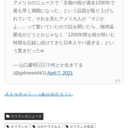
アメリカのニュースで「京都の桜が過去1200年で
最も早く満開になった」という話題が取り上げら
れていて、それを見たアメリカ人が「マジか
よ…」って驚いていたので話を聞いたら、地球温
暖化がどうとかじゃなく「1200年間も桜が咲いた
時期を記録し続けてきた日本人ヤバ過ぎる」とい
う驚きだったw
— 山口慶明🇺🇸で何とか生きてる
(@girlmeetsNG)
April 7, 2021
ストゥティ！ （ありがとう！）
スリランカニュース
スリランカ
コロナウイルス
スリランカ生活