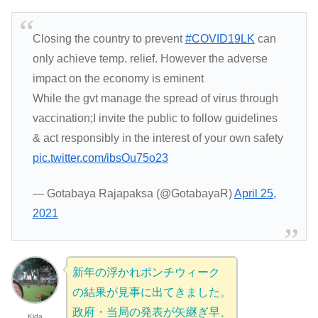
Closing the country to prevent
#COVID19LK
can
only achieve temp. relief. However the adverse
impact on the economy is eminent
While the gvt manage the spread of virus through
vaccination;I invite the public to follow guidelines
& act responsibly in the interest of your own safety
pic.twitter.com/ibsOu75o23
— Gotabaya Rajapaksa (@GotabayaR)
April 25,
2021
新年の浮かれポンチウィーク
の結果が見事に出てきました。
政府・当局の発表が矢継ぎ早、
Kida