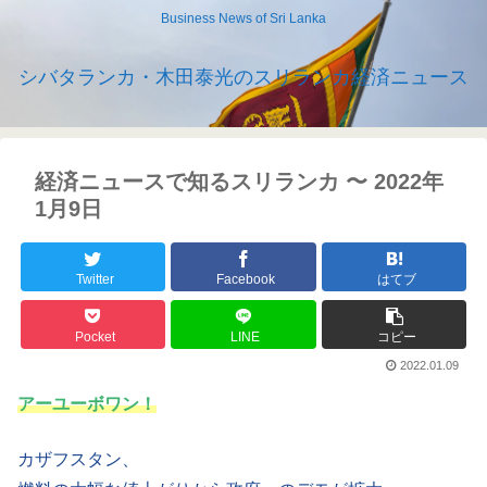
Business News of Sri Lanka
シバタランカ・木田泰光のスリランカ経済ニュース
経済ニュースで知るスリランカ 〜 2022年
1月9日
Twitter
Facebook
はてブ
Pocket
LINE
コピー
2022.01.09
アーユーボワン！
カザフスタン、