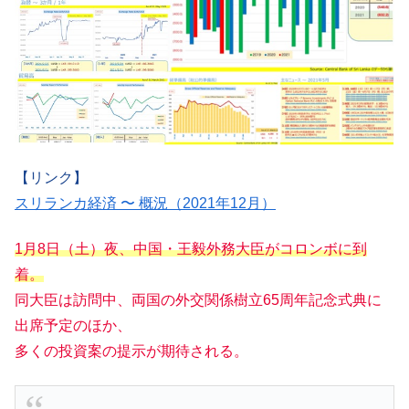
【リンク】
スリランカ経済 〜 概況（2021年12月）
1月8日（土）夜、中国・王毅外務大臣がコロンボに到
着。
同大臣は訪問中、両国の外交関係樹立65周年記念式典に
出席予定のほか、
多くの投資案の提示が期待される。