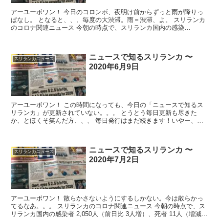
アーユーボワン！ 今日のコロンボ、夜明け前からずっと雨が降りっ
ぱなし。 となると、、、毎度の大渋滞。雨＝渋滞、よ。 スリランカ
のコロナ関連ニュース 今朝の時点で、スリランカ国内の感染
者 98,7...
ニュースで知るスリランカ 〜
スリランカニュース
2020年6月9日
アーユーボワン！ この時間になっても、今日の「ニュースで知るス
リランカ」が更新されていない。。。 とうとう毎日更新も尽きた
か、とほくそ笑んだ方、、、 毎日発行はまだ続きます！いやー、筆
者は焦りましたよ、ホント。。。 ...
ニュースで知るスリランカ 〜
スリランカニュース
2020年7月2日
アーユーボワン！ 散らかさないようにするしかない。今は散らかっ
てるなあ。。。 スリランカのコロナ関連ニュース 今朝の時点で、ス
リランカ国内の感染者 2,050人（前日比 3人増）、死者 11人（増減