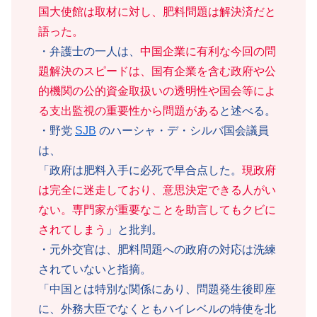
国大使館は取材に
対し
、肥料問題は解決済だと
語った。
・弁護士の一人は、
中国企業に有利な今回の問
題解決のスピードは、国有企業を含む政府や公
的機関の公的資金取扱いの透明性や国会等によ
る支出監視の重要性から問題がある
と述べる。
・野党
SJB
のハーシャ・デ・シルバ国会議員
は、
「政府は肥料入手に必死で早合点した。
現政府
は完全に迷走しており、意思決定できる人がい
ない。専門家が重要なことを助言してもクビに
されてしまう
」と批判。
・元外交官は、肥料問題への政府の対応は洗練
されていないと指摘。
「中国とは特別な関係にあり、問題発生後即座
に、外務大臣でなくともハイレベルの特使を北