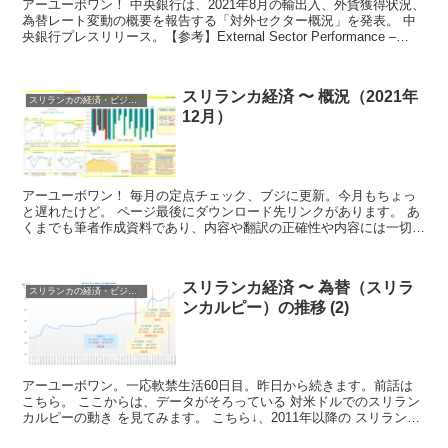
アーユーボワン！ 中央銀行は、2021年8月の輸出入、外貨獲得状況、
為替レート変動の概要を報告する「対外セクター概況」を発表。 中
央銀行プレスリリース。【参考】External Sector Performance –
Aug...
スリランカ経済 〜 概況（2021年
スリランカの経済・ビジネス・投資
12月）
アーユーボワン！ 毎月の定点チェック、ブジに更新。今月もちょっ
と遅れたけど。 ページ最後にダウンロード先リンクがあります。 あ
くまでも筆者作成資料であり、内容や翻訳の正確性や内容には一切の
責任を負いません。 ...
スリランカ経済 〜 為替（スリラ
スリランカの経済・ビジネス・投資
ンカルピー）の推移 (2)
アーユーボワン。一応軟禁生活60日目。昨日から続きます。前話は
こちら。 ここからは、データがそろっている 対米ドルでのスリラン
カルピーの動き を見てみます。 こちら↓、2011年以降の スリランカ
ルピー の動向（対米ドル）です...