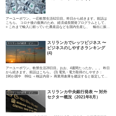
アーユーボワン。一応軟禁生活62日目。昨日から続きます。前話は
こちら。 コロナ後の復興のため、経済成長開発プログラムとして、
○ これまで輸入に頼っていた農産品などを国内生産し、 輸出に振り
向けて外貨獲得手段に○ 長期滞在のハ...
スリランカでレッツビジネス 〜
スリランカの経済・ビジネス・投資
ビジネスのしやすさランキング
(4)
アーユーボワン。軟禁生活28日目。おお、4週間たったか。。。 昨日
から続きます。前話はこちら。 (3) 電気・電力取得のしやすさ：
190か国中 89位 ＜検証内容＞ 商業用倉庫を建設すると仮定して...
スリランカ中央銀行発表 〜 対外
スリランカの経済・ビジネス・投資
セクター概況（2021年8月）