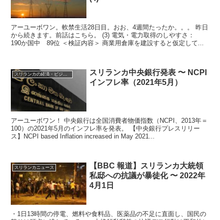
アーユーボワン。軟禁生活28日目。おお、4週間たったか。。。 昨日
から続きます。前話はこちら。 (3) 電気・電力取得のしやすさ：
190か国中 89位 ＜検証内容＞ 商業用倉庫を建設すると仮定して...
スリランカ中央銀行発表 〜 NCPI
スリランカの経済・ビジネス・投資
インフレ率（2021年5月）
アーユーボワン！ 中央銀行は全国消費者物価指数（NCPI、2013年＝
100）の2021年5月のインフレ率を発表。 【中央銀行プレスリリー
ス】NCPI based Inflation increased in May 2021...
【BBC 報道】スリランカ大統領
スリランカニュース
私邸への抗議が暴徒化 〜 2022年
4月1日
・1日13時間の停電、燃料や食料品、医薬品の不足に直面し、国民の