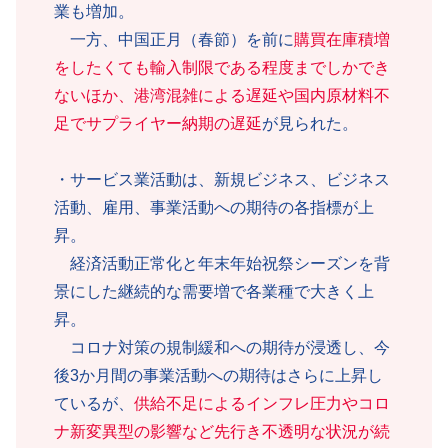
業も増加。
一方、中国正月（春節）を前に
購買在庫積増
をしたくても輸入制限である程度までしかでき
ないほか、港湾混雑による遅延や国内原材料不
足でサプライヤー納期の遅延
が見られた。
・サービス業活動は、新規ビジネス、ビジネス
活動、雇用、事業活動への期待の各指標が上
昇。
経済活動正常化と年末年始祝祭シーズンを背
景にした継続的な需要増で各業種で大きく上
昇。
コロナ対策の規制緩和への期待が浸透し、今
後3か月間の事業活動への期待はさらに上昇し
ているが、
供給不足によるインフレ圧力やコロ
ナ新変異型の影響など先行き不透明な状況が続