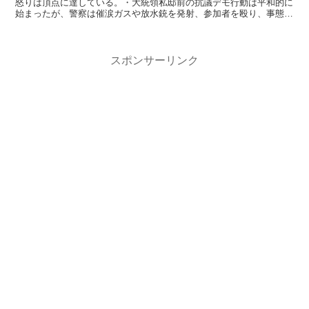
怒りは頂点に達している。・大統領私邸前の抗議デモ行動は平和的に
始まったが、警察は催涙ガスや放水銃を発射、参加者を殴り、事態は
暴力に向かった。 デモ参加者は投石、私...
スポンサーリンク