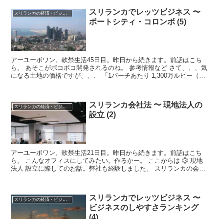
スリランカでレッツビジネス 〜
スリランカの経済・ビジネス・投資
ポートシティ・コロンボ (5)
アーユーボワン。軟禁生活45日目。昨日から続きます。前話はこち
ら。 あそこがボコボコ開発されるのね。 参考情報など さて、、、気
になる土地の価格ですが、、、 「1パーチあたり 1,300万ルピー（約
780万円）以上...
スリランカ会社法 〜 現地法人の
スリランカの経済・ビジネス・投資
設立 (2)
アーユーボワン。軟禁生活21日目。昨日から続きます。前話はこち
ら。 こんなオフィスにしてみたい。作るかー。 ここからは ③ 現地
法人 設立に際してのお話。弊社も経験しました。 スリランカの会社
法は、イギリス会社法に起源を...
スリランカでレッツビジネス 〜
スリランカの経済・ビジネス・投資
ビジネスのしやすさランキング
(4)