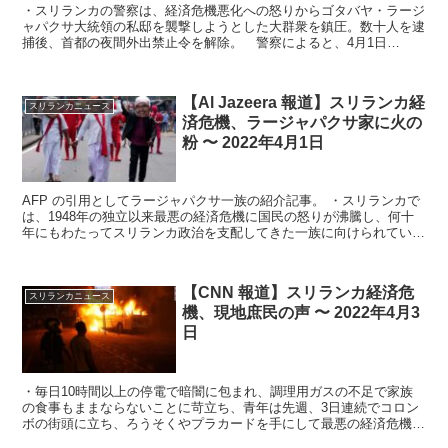
・スリランカの警察は、経済危機悪化への怒りからゴタバヤ・ラージ
ャパクサ大統領の私邸を襲撃しようとした大群衆を鎮圧。数十人を逮
捕後、首都の夜間外出禁止令を解除。 警察によると、4月1日
（金）未明にコロンボ・ミリハナ地区で少なくと...
【Al Jazeera 報道】スリランカ経
スリランカニュース
済危機、ラージャパクサ家に火の
粉 〜 2022年4月1日
AFP の引用としてラージャパクサ一族の紹介記事。 ・スリランカで
は、1948年の独立以来最悪の経済危機に国民の怒りが沸騰し、何十
年にもわたってスリランカ政治を支配してきた一族に向けられてい
る。・3月31日（木）夜遅く、...
【CNN 報道】スリランカ経済危
スリランカニュース
機、現地庶民の声 〜 2022年4月3
日
・毎日10時間以上の停電で暗闇に包まれ、調理用ガスの不足で家族
の食事もままならないことに苛立ち、青年は先週、3日連続でコロン
ボの街頭に立ち、ろうそくやプラカードを手にして最悪の経済危機に
抗議した。・4日目の夜の木曜日、抗議デモ...