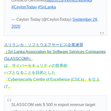
contracts cancelled
https://t.co/Vkimo1Ntl0
#lka
#CeylonToday
#SriLanka
— Ceylon Today (@CeylonToday)
September 29,
2020
スリランカ・ソフトウエアサービス企業連盟
（Sri Lanka Association for Software Services Companies
(SLASSCOM)）
は、サイバーセキュリティの世界的
ハブとなることを目的とした
「Cybersecurity Centre of Excellence (CSCx)」を立上
げ。
SLASSCOM sets $ 500 m export revenue target