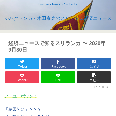
Business News of Sri Lanka
シバタランカ・木田泰光のスリランカ経済ニュース
経済ニュースで知るスリランカ 〜 2020年
9月30日
Twitter
Facebook
はてブ
Pocket
LINE
コピー
2020.09.30
アーユーボワン！
「結果的に」？？？