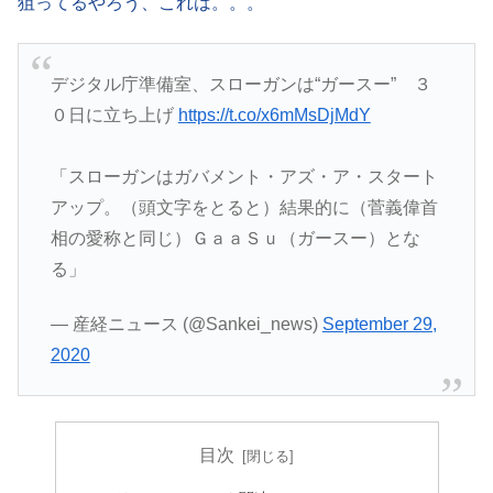
狙ってるやろう、これは。。。
デジタル庁準備室、スローガンは“ガースー” ３
０日に立ち上げ
https://t.co/x6mMsDjMdY
「スローガンはガバメント・アズ・ア・スタート
アップ。（頭文字をとると）結果的に（菅義偉首
相の愛称と同じ）ＧａａＳｕ（ガースー）とな
る」
— 産経ニュース (@Sankei_news)
September 29,
2020
目次