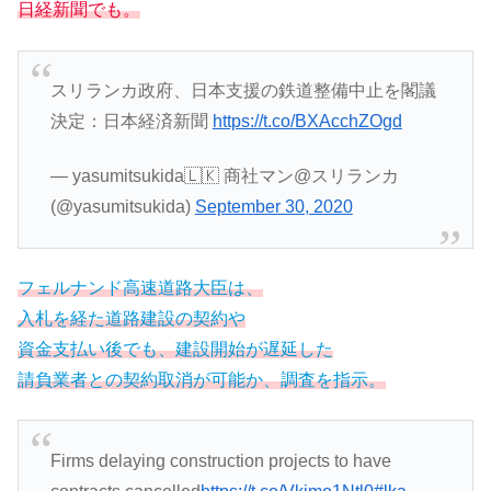
日経新聞でも。
スリランカ政府、日本支援の鉄道整備中止を閣議
決定：日本経済新聞
https://t.co/BXAcchZOgd
— yasumitsukida🇱🇰 商社マン@スリランカ
(@yasumitsukida)
September 30, 2020
フェルナンド高速道路大臣は、
入札を経た道路建設の契約や
資金支払い後でも、建設開始が遅延した
請負業者との契約取消が可能か、調査を指示。
Firms delaying construction projects to have