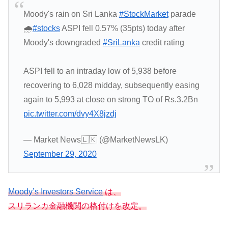
Moody's rain on Sri Lanka
#StockMarket
parade
🌧️
#stocks
ASPI fell 0.57% (35pts) today after
Moody's downgraded
#SriLanka
credit rating
ASPI fell to an intraday low of 5,938 before
recovering to 6,028 midday, subsequently easing
again to 5,993 at close on strong TO of Rs.3.2Bn
pic.twitter.com/dvy4X8jzdj
— Market News🇱🇰 (@MarketNewsLK)
September 29, 2020
Moody’s Investors Service
は、
スリランカ金融機関の格付けを改定。