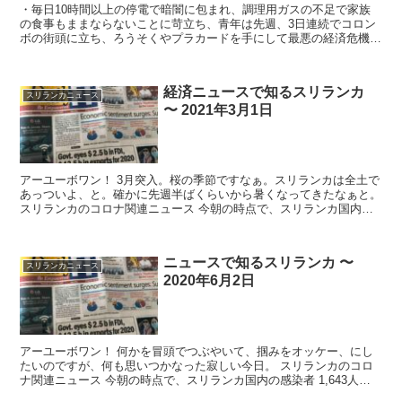
・毎日10時間以上の停電で暗闇に包まれ、調理用ガスの不足で家族
の食事もままならないことに苛立ち、青年は先週、3日連続でコロン
ボの街頭に立ち、ろうそくやプラカードを手にして最悪の経済危機に
抗議した。・4日目の夜の木曜日、抗議デモ...
経済ニュースで知るスリランカ
スリランカニュース
〜 2021年3月1日
アーユーボワン！ 3月突入。桜の季節ですなぁ。スリランカは全土で
あっついよ、と。確かに先週半ばくらいから暑くなってきたなぁと。
スリランカのコロナ関連ニュース 今朝の時点で、スリランカ国内の
感染者 8...
ニュースで知るスリランカ 〜
スリランカニュース
2020年6月2日
アーユーボワン！ 何かを冒頭でつぶやいて、掴みをオッケー、にし
たいのですが、何も思いつかなった寂しい今日。 スリランカのコロ
ナ関連ニュース 今朝の時点で、スリランカ国内の感染者 1,643人
（前日比10人増）、死者 11...