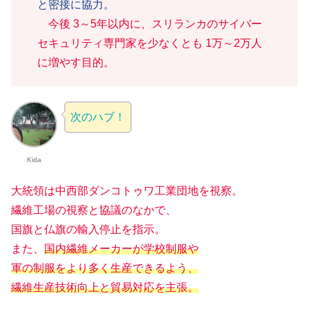
と密接に協力。
今後 3～5年以内に、スリランカのサイバー
セキュリティ専門家を少なくとも 1万～2万人
に増やす目的。
次のハブ！
Kida
大統領は中西部ダンコトゥワ工業団地を視察。
繊維工場の視察と協議のなかで、
国旗と仏旗の輸入停止を指示。
また、
国内繊維メーカーが学校制服や
軍の制服をより多く生産できるよう、
繊維生産技術向上と貿易対応を主張。