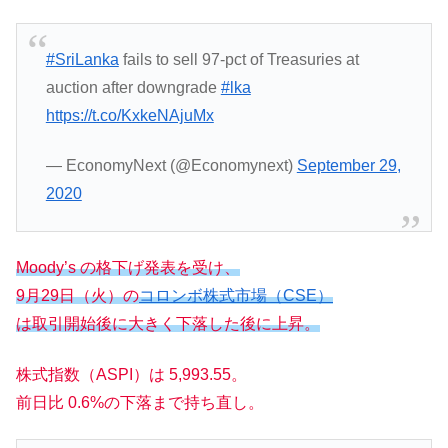
#SriLanka
fails to sell 97-pct of Treasuries at
auction after downgrade
#lka
https://t.co/KxkeNAjuMx
— EconomyNext (@Economynext)
September 29,
2020
Moody’s の格下げ発表を受け、
9月29日（
火
）の
コロンボ株式市場（CSE）
は取引開始後に大きく下落した後に上昇。
株式指数（ASPI）は 5,993.55。
前日比 0.6%の下落まで持ち直し。