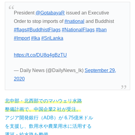
President
@GotabayaR
issued an Executive
Order to stop imports of
#national
and Buddhist
#flags
#BuddhistFlags
#NationalFlags
#ban
#Import
#lka
#SriLanka
https://t.co/DU8q4gBzTU
— Daily News (@DailyNews_lk)
September 29,
2020
北中部・北西部でのマハウェリ水路
整備計画で、中国企業2 社が受注。
アジア開発銀行（ADB）が 6.75億米ドル
を支援し、飲用水や農業用水に活用する
運河・給水路を整備。