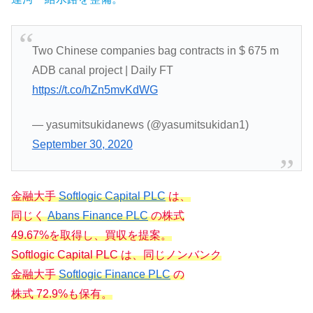
Two Chinese companies bag contracts in $ 675 m
ADB canal project | Daily FT
https://t.co/hZn5mvKdWG
— yasumitsukidanews (@yasumitsukidan1)
September 30, 2020
金融大手
Softlogic Capital PLC
は、
同じく
Abans Finance PLC
の株式
49.67%を取得し、買収を提案。
Softlogic Capital PLC は、同じノンバンク
金融大手
Softlogic Finance PLC
の
株式 72.9%も保有。