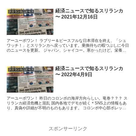
経済ニュースで知るスリランカ
スリランカニュース
〜 2021年12月16日
アーユーボワン！ ラブリー＆ピースフルな日本滞在を終え、「シュ
ワッチ！」とスリランカへ戻っています。乗換待ちの暇つぶしに今日
のニュースを更新。 ジャパン、シャイコー。寒かったけど。栄養と
脂肪もたっぷり補充。 スリ...
経済ニュースで知るスリランカ
スリランカニュース
〜 2022年4月9日
アーユーボワン！ 昨日のコロンボの海岸方向らしい。竜巻？？？ ス
リランカ経済危機と混乱 国内各地でデモが続く＊SNS上の情報もあ
り、真偽や詳細が不明のものもあります。 コロンボ中心部ボレッラ
から...
スポンサーリンク