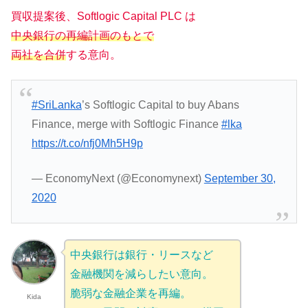
買収提案後、Softlogic Capital PLC は
中央銀行の再編計画のもとで
両社を合併
する意向。
#SriLanka
’s Softlogic Capital to buy Abans
Finance, merge with Softlogic Finance
#lka
https://t.co/nfj0Mh5H9p
— EconomyNext (@Economynext)
September 30,
2020
中央銀行は銀行・リースなど
金融機関を減らしたい意向。
脆弱な金融企業を再編。
Kida