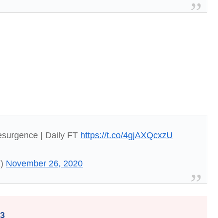
esurgence | Daily FT
https://t.co/4gjAXQcxzU
1)
November 26, 2020
3