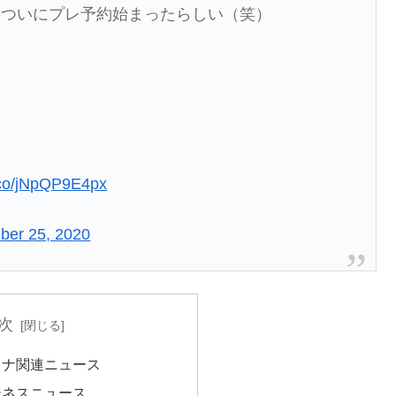
、ついにプレ予約始まったらしい（笑）
t.co/jNpQP9E4px
ber 25, 2020
次
ロナ関連ニュース
ジネスニュース