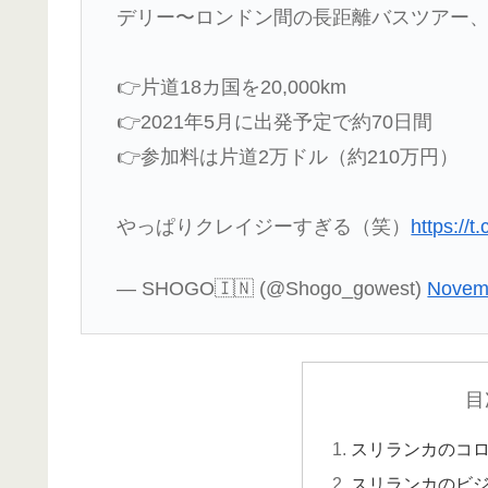
デリー〜ロンドン間の長距離バスツアー
👉片道18カ国を20,000km
👉2021年5月に出発予定で約70日間
👉参加料は片道2万ドル（約210万円）
やっぱりクレイジーすぎる（笑）
https://
— SHOGO🇮🇳 (@Shogo_gowest)
Novem
目
スリランカのコ
スリランカのビ