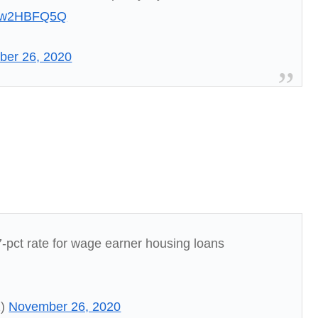
/oYw2HBFQ5Q
er 26, 2020
 7-pct rate for wage earner housing loans
1)
November 26, 2020