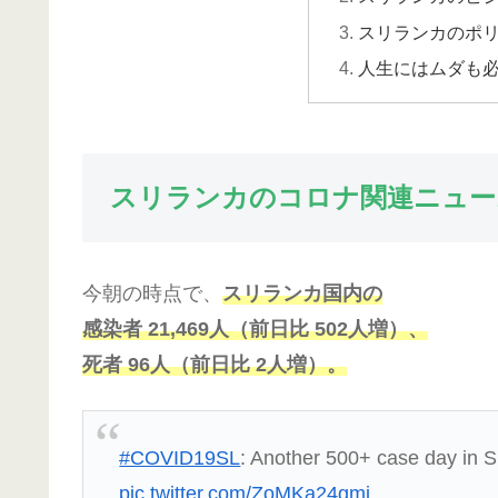
スリランカのポ
人生にはムダも
スリランカのコロナ関連ニュー
今朝の時点で、
スリランカ国内の
感染者
2
1
,
4
6
9
人（前日比 502人増）、
死者 96人（前日比 2人増）。
#COVID19SL
: Another 500+ case day in S
pic.twitter.com/ZoMKa24gmj