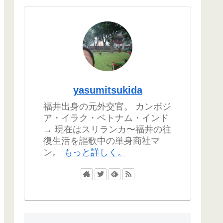
yasumitsukida
福井出身の元外交官。 カンボジ
ア・イラク・ベトナム・インド
→ 現在はスリランカ〜福井の往
復生活を謳歌中の単身商社マ
ン。
もっと詳しく。