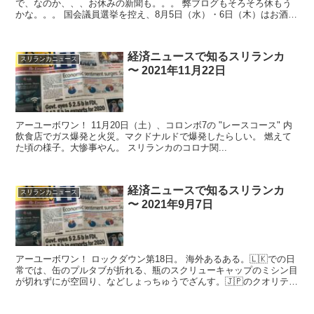
で、なのか、、、お休みの新聞も。。。 弊ブログもそろそろ休もう
かな。。。 国会議員選挙を控え、8月5日（水）・6日（木）はお酒販
売禁止！あ、今日ポヤデーも禁止...
経済ニュースで知るスリランカ
スリランカニュース
〜 2021年11月22日
アーユーボワン！ 11月20日（土）、コロンボ7の "レースコース" 内
飲食店でガス爆発と火災。マクドナルドで爆発したらしい。 燃えて
た頃の様子。大惨事やん。 スリランカのコロナ関...
経済ニュースで知るスリランカ
スリランカニュース
〜 2021年9月7日
アーユーボワン！ ロックダウン第18日。 海外あるある。🇱🇰での日
常では、缶のプルタブが折れる、瓶のスクリューキャップのミシン目
が切れずにが空回り、などしょっちゅうでざんす。🇯🇵のクオリティ
は偉大！ ...