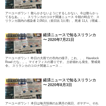
アーユーボワン！ 散らかさないようにするしかない。今は散らかっ
てるなあ。。。 スリランカのコロナ関連ニュース 今朝の時点で、ス
リランカ国内の感染者 2,050人（前日比 3人増）、死者 11人（増減
な...
経済ニュースで知るスリランカ
スリランカニュース
〜 2020年7月21日
アーユーボワン！ 昨日の大雨での市内の様子。これ、、、Havelock
Road だな。。。マイオフィスの通りです。 土砂崩れも発生、警戒発
令。 スリランカのコロナ関連ニュース ...
経済ニュースで知るスリランカ
スリランカニュース
〜 2020年8月3日
アーユーボワン！ 本日は毎月恒例のお満月の祝日、ポヤデー。それ