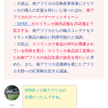
・大使は、南アフリカの宝飾産業発展にスリラ
ンカの職人の支援を得たいと述べたほか、
南ア
フリカのスーパーマーケットチェーン
「SPAR」
がスリランカ国内店舗を20店舗まで
拡大する、
南アフリカからの輸入コンテナをス
リランカ製品の輸出に利用可能だと強調。
・大臣は、
スリランカで食品の40%が廃棄され
ている現状を受け、スリランカ食品加工産業の
ため南アフリカの缶詰生産の知見を得たい
と求
めた。また、南アフリカ流通網を通じたアフリ
カ大陸への紅茶輸出拡大も議論。
SPARって南アフリカの
企業だったんですね。
Kida