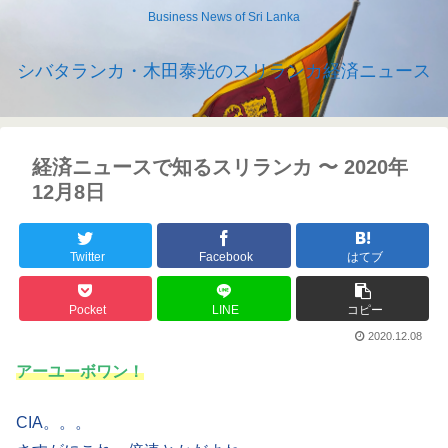
Business News of Sri Lanka
シバタランカ・木田泰光のスリランカ経済ニュース
経済ニュースで知るスリランカ 〜 2020年
12月8日
Twitter
Facebook
はてブ
Pocket
LINE
コピー
2020.12.08
アーユーボワン！
CIA。。。