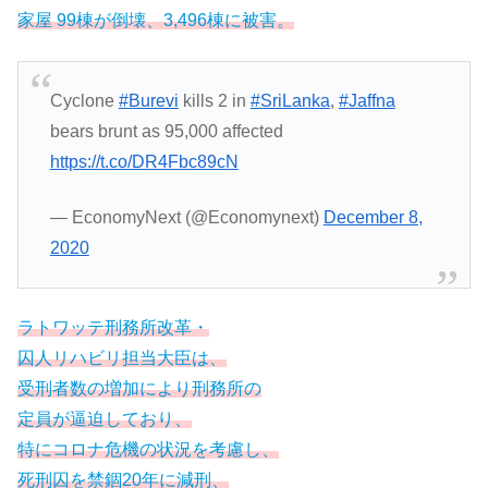
家屋 99棟が倒壊、3,496棟に被害。
Cyclone
#Burevi
kills 2 in
#SriLanka
,
#Jaffna
bears brunt as 95,000 affected
https://t.co/DR4Fbc89cN
— EconomyNext (@Economynext)
December 8,
2020
ラトワッテ刑務所改革・
囚人リハビリ担当大臣は、
受刑者数の増加により刑務所の
定員が逼迫しており、
特にコロナ危機の状況を考慮し、
死刑囚を禁錮20年に減刑、