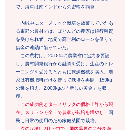
で、海軍は南インドからの密輸を摘発。
・内戦中にターメリック栽培を放棄していたあ
る東部の農村では、ほとんどの農家は銀行融資
を受けられず、地元で高金利のローンを借りて
借金の連鎖に陥っていた。
この農村は、2018年に農業省に協力を要請
し、農村開発銀行から融資を受け、生産のトレ
ーニングを受けるとともに乾燥機械を購入。農
家は有機肥料だけを使って栽培を再開。150kg
の種を植え、2,000kgの「新しい黄金」を収
穫。
・
この成功例とターメリックの価格上昇から現
在、スリランカ全土で農家が栽培を増やし、
国
民も日常の使用のため家庭菜園で栽培。
次の収穫は2月下旬で、国内需要の半分を満