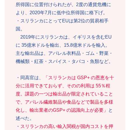
所得国に位置付けられたが、2度の通貨危機に
より、2020年7月に低中位所得国に格下げ。
・スリランカにとってEUは第2位の貿易相手
国。
2019年にスリランカは、イギリスを含むEU
に 35億米ドルを輸出、15.8億米ドルを輸入。
主な輸出品は、アパレル衣料品・ゴム・野菜・
機械類・紅茶・スパイス・タバコ・魚類など。
・同高官は、
「スリランカは GSP+ の恩恵を十
分に活用できておらず、そのの利用は 55％程
度。課題の一つは輸出品が限定されていること
で、アパレル繊維製品や食品などで製品を多様
化し、輸出業者のGSP+ の認識向上が必要」
と
述べた。
・
スリランカの高い輸入関税が国内コストを押