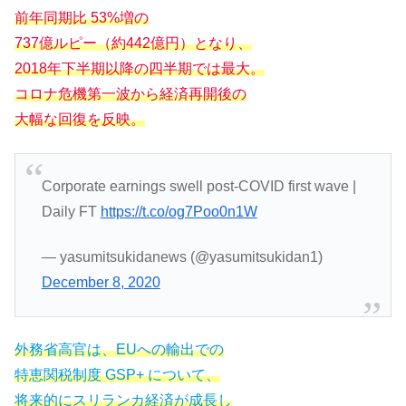
前年同期比 53%増の
737億ルピー（約442億円）となり、
2018年下半期以降の四半期では最大。
コロナ危機第一波から経済再開後の
大幅な回復を反映。
Corporate earnings swell post-COVID first wave |
Daily FT
https://t.co/og7Poo0n1W
— yasumitsukidanews (@yasumitsukidan1)
December 8, 2020
外務省高官は、EUへの輸出での
特恵関税制度 GSP+ について、
将来的にスリランカ経済が成長し