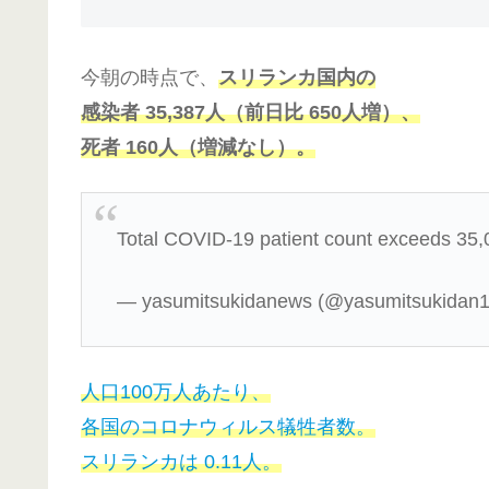
今朝の時点で、
スリランカ国内の
感染者
3
5
,
3
87
人（前日比 650人増）、
死者 160人（増減なし）。
Total COVID-19 patient count exceeds 35,
— yasumitsukidanews (@yasumitsukidan
人口100万人あたり、
各国のコロナウィルス犠牲者数。
スリランカは 0.11人。