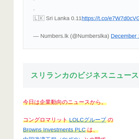
.
🇱🇰 Sri Lanka 0.11
https://t.co/e7W7d0c
— Numbers.lk (@Numberslka)
December 
スリランカのビジネスニュース
今日は企業動向のニュースから。
コングロマリット
LOLCグループ
の
Browns Investments PLC
は、