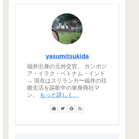
yasumitsukida
福井出身の元外交官。 カンボジ
ア・イラク・ベトナム・インド
→ 現在はスリランカ〜福井の往
復生活を謳歌中の単身商社マ
ン。
もっと詳しく。