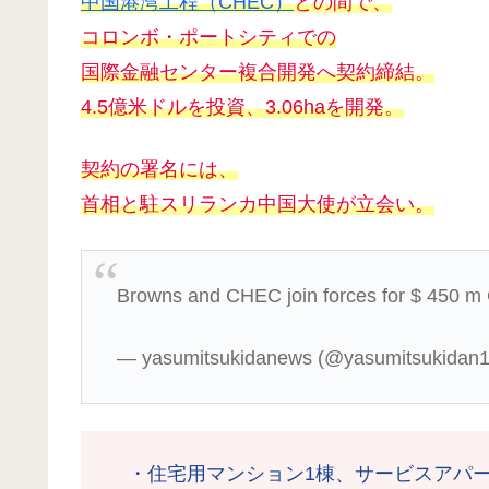
中国港湾工程（CHEC）
との間で、
コロンボ・ポートシティでの
国際金融センター複合開発
へ
契約締結。
4.5億米ドルを投資、3.06haを開発。
契約の署名には、
首相と駐スリランカ中国大使が立会い。
Browns and CHEC join forces for $ 450 m 
— yasumitsukidanews (@yasumitsukidan
・住宅用マンション1棟、サービスアパー