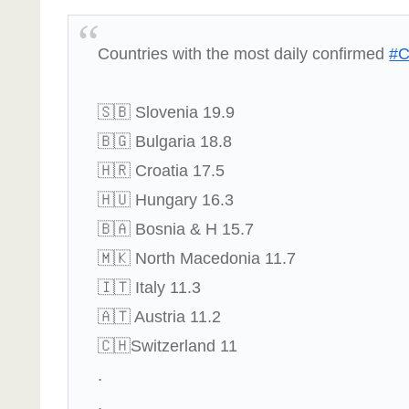
Countries with the most daily confirmed
#
🇸🇧 Slovenia 19.9
🇧🇬 Bulgaria 18.8
🇭🇷 Croatia 17.5
🇭🇺 Hungary 16.3
🇧🇦 Bosnia & H 15.7
🇲🇰 North Macedonia 11.7
🇮🇹 Italy 11.3
🇦🇹 Austria 11.2
🇨🇭Switzerland 11
.
.