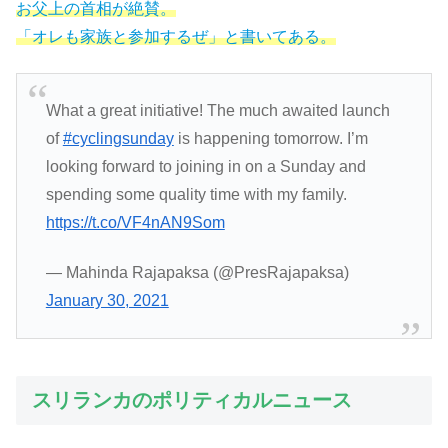
お父上の首相が絶賛。
「オレも家族と参加するぜ」と書いてある。
What a great initiative! The much awaited launch
of
#cyclingsunday
is happening tomorrow. I’m
looking forward to joining in on a Sunday and
spending some quality time with my family.
https://t.co/VF4nAN9Som
— Mahinda Rajapaksa (@PresRajapaksa)
January 30, 2021
スリランカのポリティカルニュース