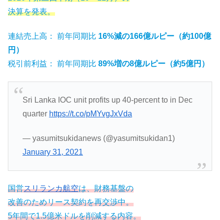
決算を発表。
連結売上高： 前年同期比
16%減の166億ルピー（約100億
円）
税引前利益： 前年同期比
89%増の8億ルピー（約5億円）
Sri Lanka IOC unit profits up 40-percent to in Dec
quarter
https://t.co/pMYvgJxVda
— yasumitsukidanews (@yasumitsukidan1)
January 31, 2021
国営
スリランカ航空
は、財務基盤の
改善のためリース契約を再交渉中。
5年間で1.5億米ドルを削減する内容。