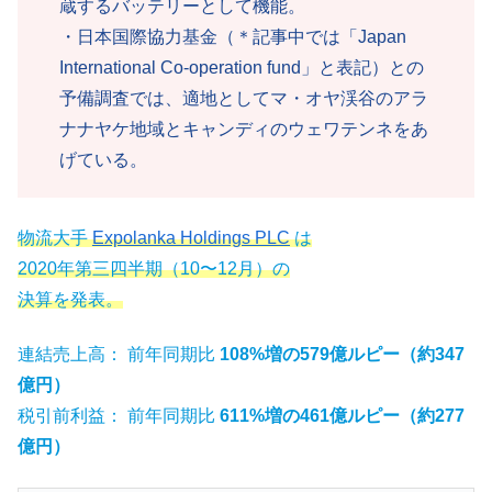
蔵するバッテリーとして機能。
・日本国際協力基金（＊記事中では「Japan
International Co-operation fund」と表記）との
予備調査では、適地としてマ・オヤ渓谷のアラ
ナナヤケ地域とキャンディのウェワテンネをあ
げている。
物流大手
Expolanka Holdings PLC
は
2020年第三四半期（10〜12月）の
決算を発表。
連結売上高： 前年同期比
108%増の579億ルピー（約347
億円）
税引前利益： 前年同期比
611%増の461億ルピー（約277
億円）