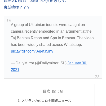
観光客の狼藉、SNSで絶賛拡散ちぅ。
痴話喧嘩？？？
A group of Ukrainian tourists were caught on
camera recently embroiled in an argument at the
Taj Bentota Resort and Spa in Bentota. The video
has been widely shared across Whatsapp.
pic.twitter.com/lAg4tJ5lny
— DailyMirror (@Dailymirror_SL)
January 30,
2021
目次
スリランカのコロナ関連ニュース