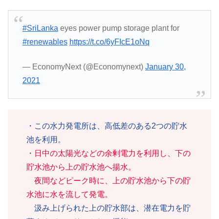
#SriLanka
eyes power pump storage plant for
#renewables
https://t.co/6yFIcE1oNq
— EconomyNext (@Economynext)
January 30,
2021
・この水力発電所は、高低差のある2つの貯水
池を利用。
・
日中の太陽光などの余剰電力を利用し、下の
貯水池から上の貯水池へ揚水。
夜間などピーク時に、上の貯水池から下の貯
水池に水を流して発電。
汲み上げられた上の貯水部は、潜在電力を貯