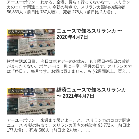
アーユーボワン！ わかる。空港、長らく行ってないなー。 スリラン
カのコロナ関連ニュース 今朝の時点で、スリランカ国内の感染者
56,863人（前日比 787人増）、死者 278人（前日比 2人増）。 ...
ニュースで知るスリランカ 〜
スリランカニュース
2020年4月7日
軟禁生活18日目。 今日はポヤデーのお休み。もう曜日や祭日の感覚
がまったくない。ポヤデーは、月に一度、満月の日で、スリランカで
は「祭日」。毎月です。お酒は買えません。もう2週間以上、買えて
ませんケド。。。「満月だから祭日って、、、ク...
経済ニュースで知るスリランカ
スリランカニュース
〜 2021年4月7日
アーユーボワン！ 来週まで暑いよー、と。 スリランカのコロナ関連
ニュース 今朝の時点で、スリランカ国内の感染者 93,772人（前日比
177人増）、死者 588人（前日比 2人増）。 ...