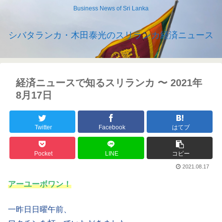
Business News of Sri Lanka
シバタランカ・木田泰光のスリランカ経済ニュース
経済ニュースで知るスリランカ 〜 2021年
8月17日
Twitter
Facebook
はてブ
Pocket
LINE
コピー
2021.08.17
アーユーボワン！
一昨日日曜午前、