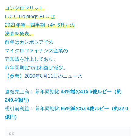
コングロマリット
LOLC Holdings PLC
は
2021年第一四半期（4〜6月）の
決算を発表。
前年はカンボジアでの
マイクロファイナンス企業の
売却益を計上しており、
昨年同期比では利益は減少。
【参考】
2020年8月11日のニュース
連結売上高： 前年同期比
43%増の415.6億ルピー（約
249.4億円）
税引前利益： 前年
同期
比
86%減の53.4億ルピー（約32.0
億円）