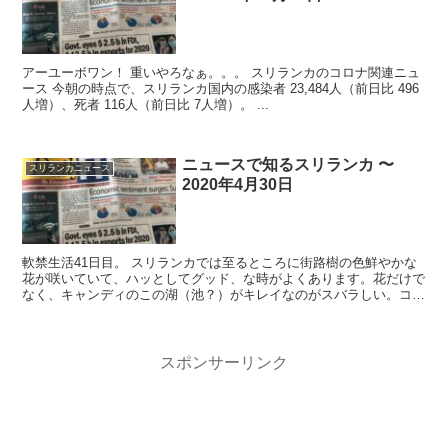
アーユーボワン！ 重いやろなぁ。。。 スリランカのコロナ関連ニュ
ース 今朝の時点で、スリランカ国内の感染者 23,484人（前日比 496
人増）、死者 116人（前日比 7人増）。 ...
ニュースで知るスリランカ 〜
スリランカニュース
2020年4月30日
軟禁生活41日目。 スリランカでは至るところに街路樹の色鮮やかな
花が咲いていて、ハッとしてグッド、な時がよくあります。花だけで
なく、キャンディのこの湖（池？）がキレイなのがスバラしい。コロ
ンボのベイラ湖は、近くで見ると、、、以下自粛...
スポンサーリンク