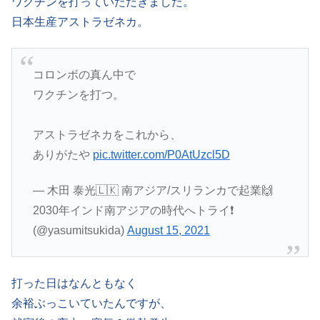
ワクチンを打っていただきました。
日本生産アストラゼネカ。
コロンボの真ん中で
ワクチンを打つ。
アストラゼネカをこれから、
ありがたや
pic.twitter.com/P0AtUzcl5D
— 木田 泰光🇱🇰 南アジア/スリランカで起業🙌
2030年インド南アジアの時代へトライ❗️
(@yasumitsukida)
August 15, 2021
打った日はなんともなく
余裕ぶっこいていたんですが、