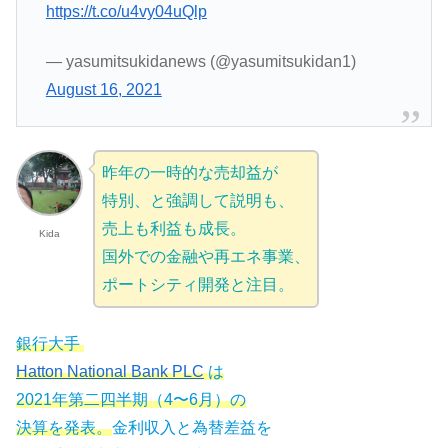
https://t.co/u4vy04uQlp
— yasumitsukidanews (@yasumitsukidan1)
August 16, 2021
昨年の一時的な売却益が
特別、と強調して説明も、
売上も利益も成長。
Kida
国外での金融や再エネ事業、
ポートシティ開発と注目。
銀行大手
Hatton National Bank PLC
は
2021年第二四半期（4〜6月）の
決算を発表。
金利収入と為替差益を