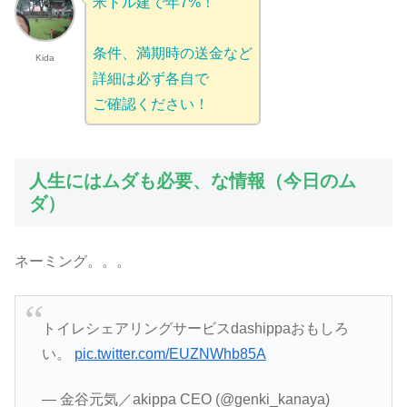
米ドル建で年7%！
条件、満期時の送金など
Kida
詳細は必ず各自で
ご確認ください！
人生にはムダも必要、な情報（今日のム
ダ）
ネーミング。。。
トイレシェアリングサービスdashippaおもしろ
い。
pic.twitter.com/EUZNWhb85A
— 金谷元気／akippa CEO (@genki_kanaya)