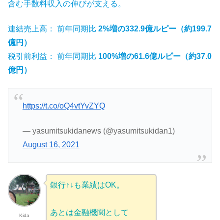
含む手数料収入の伸びが支える。
連結売上高： 前年同期比
2%増の332.9億ルピー（約199.7
億円）
税引前利益： 前年同期比
100%増の61.6億ルピー（約37.0
億円）
https://t.co/oQ4vtYvZYQ
— yasumitsukidanews (@yasumitsukidan1)
August 16, 2021
銀行↑↓も業績はOK。
あとは金融機関として
Kida