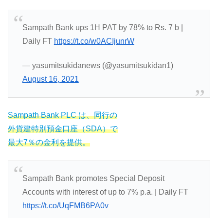
Sampath Bank ups 1H PAT by 78% to Rs. 7 b |
Daily FT
https://t.co/w0ACIjunrW
— yasumitsukidanews (@yasumitsukidan1)
August 16, 2021
Samp
a
th Bank PLC は、同行の
外貨建特別預金口座（SDA）で
最大7％の金利を提供。
Sampath Bank promotes Special Deposit
Accounts with interest of up to 7% p.a. | Daily FT
https://t.co/UqFMB6PA0v