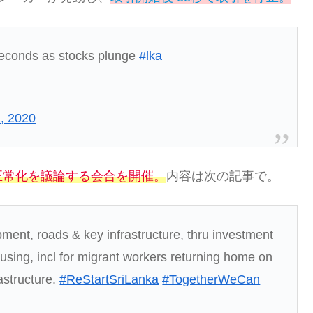
seconds as stocks plunge
#lka
, 2020
正常化を議論する会合を開催。
内容は次の記事で。
pment, roads & key infrastructure, thru investment
using, incl for migrant workers returning home on
rastructure.
#ReStartSriLanka
#TogetherWeCan