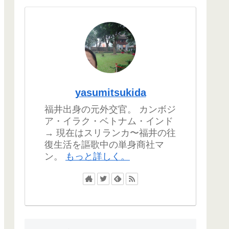
yasumitsukida
福井出身の元外交官。 カンボジ
ア・イラク・ベトナム・インド
→ 現在はスリランカ〜福井の往
復生活を謳歌中の単身商社マ
ン。
もっと詳しく。