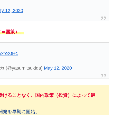
y 12, 2020
（＝国策）
。
gvxroXtHc
(@yasumitsukida)
May 12, 2020
受けることなく、国内政策（投資）によって継
開発を早期に開始。