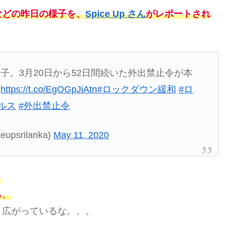
などの昨日の様子を、
Spice Up さん
がレポートされ
子。3月20日から52日間続いた外出禁止令が本
。
https://t.co/EgOGpJiAtn
#ロックダウン緩和
#ロ
ルス
#外出禁止令
psrilanka)
May 11, 2020
。
る。
り広がっているな。。。