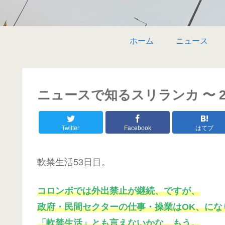
ホーム
ニュース
ニュースで知るスリランカ 〜 20
Twitter
Facebook
はてブ
軟禁生活53日目。
コロンボでは外出禁止が継続、ですが、
政府・民間セクターの仕事・操業はOK、にな
「軟禁生活」とも言えないかな、もう。