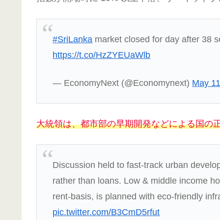
#SriLanka
market closed for day after 38 
https://t.co/HzZYEUaWlb
— EconomyNext (@Economynext)
May 11
大統領は、都市部の早期開発などによる国の
Discussion held to fast-track urban develo
rather than loans. Low & middle income ho
rent-basis, is planned with eco-friendly inf
pic.twitter.com/B3CmD5rfut