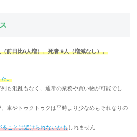
ス
人（前日比6人増）、死者 9人（
増減なし
）。
した。
行列も混乱もなく、通常の業務や買い物が可能でし
が、車やトゥクトゥクは平時より少なめもそれなりの
。
がることは避けられないかも
しれません。