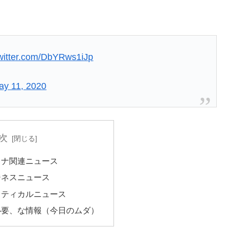
twitter.com/DbYRws1iJp
ay 11, 2020
次
ロナ関連ニュース
ジネスニュース
リティカルニュース
必要、な情報（今日のムダ）