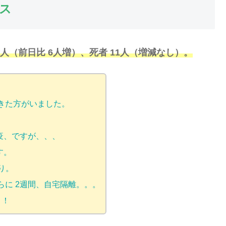
ス
9人（前日比 6人増）、死者 11人（増減なし）。
、
きた方がいました。
疫、ですが、、、
す。
り。
に 2週間、自宅隔離。。。
う！