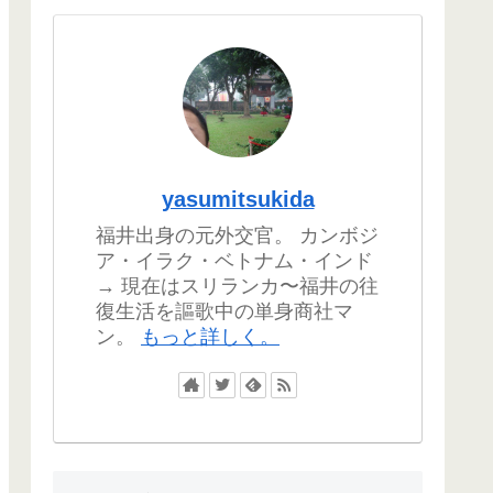
yasumitsukida
福井出身の元外交官。 カンボジ
ア・イラク・ベトナム・インド
→ 現在はスリランカ〜福井の往
復生活を謳歌中の単身商社マ
ン。
もっと詳しく。