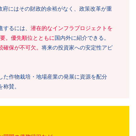
、政府にはその財政的余裕がなく、政策改革が重
進するには、
潜在的なインフラプロジェクトを
重要。優先順位とともに
国内外に紹介できる。
続確保が不可欠。
将来の投資家への安定性アピ
した作物栽培・地場産業の発展に資源を配分
を称賛。