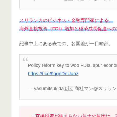
スリランカのビジネス・金融専門家による、
海外直接投資（FDI）増加と経済成長促進への
記事中上にある表での、各国差が一目瞭然。
Policy reform key to woo FDIs, spur econ
https://t.co/9qqnDnUaoz
— yasumitsukida🇱🇰 商社マン@スリランカ 
・
直接投資が集まらない最大の原因は、