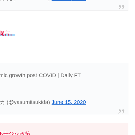
提言。
omic growth post-COVID | Daily FT
(@yasumitsukida)
June 15, 2020
不十分な政策。