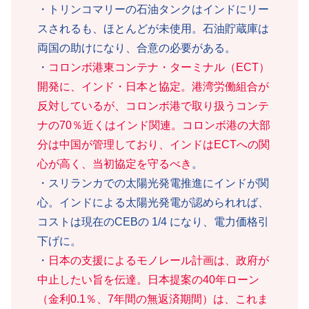
・トリンコマリーの石油タンクはインドにリー
スされるも、ほとんどが未使用。石油貯蔵庫は
両国の助けになり、合意の必要がある。
・
コロンボ港東コンテナ・ターミナル（ECT）
開発に、インド・日本と協定。港湾労働組合が
反対しているが、コロンボ港で取り扱うコンテ
ナの70％近くはインド関連。コロンボ港の大部
分は中国が管理しており、インドはECTへの関
心が高く、当初協定を守るべき
。
・スリランカでの太陽光発電推進にインドが関
心。インドによる太陽光発電が認められれば、
コストは現在のCEBの 1/4 になり、電力価格引
下げに。
・
日本の支援によるモノレール計画は、政府が
中止したい旨を伝達。日本提案の40年ローン
（金利0.1％、7年間の無返済期間）は、これま