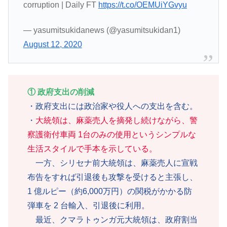
corruption | Daily FT
https://t.co/OEMUiYGvyu
— yasumitsukidanews (@yasumitsukidan1)
August 12, 2020
① 政府支出の削減
・政府支出には政治家や役人への支出を含む。
・
大統領は、麻薬売人を摘発し続けながら、警
察護衛付車両 1台のみの使用というシンプルな
生活スタイルで手本を示している。
一方、シリセナ前大統領は、麻薬売人に宣戦
布告をすれば引退後も攻撃を受けると主張し、
1 億ルピー（約6,000万円）の関税がかかる防
弾車を 2 台輸入、引退後に利用。
最近、クマラトゥンガ元大統領は、政府割当