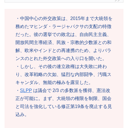
・中国中心の外交政策は、2015年まで大統領を
務めたマヒンダ・ラージャパクサの支配の特徴
だった。彼の選挙での敗北は、自由民主主義、
開放民間主導経済、民族・宗教的少数派との和
解、欧米やインドとの再連携のため、よりバラ
ンスのとれた外交政策への入り口を開いた。
・しかし、その後の連立政権は大失敗に終わ
り、改革戦略の欠如、猛烈な内部闘争、汚職ス
キャンダル、無能の極みを露呈した。
・
SLPP
は議会で 2/3 の多数派を獲得、憲法改
正が可能に。まず、大統領の権限を制限、国会
と司法を強化している修正第19条を廃止する見
込み。