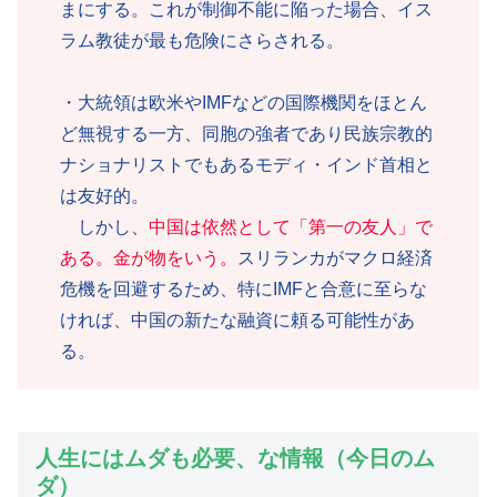
まにする。これが制御不能に陥った場合、イス
ラム教徒が最も危険にさらされる。
・大統領は欧米やIMFなどの国際機関をほとん
ど無視する一方、同胞の強者であり民族宗教的
ナショナリストでもあるモディ・インド首相と
は友好的。
しかし、
中国は依然として「第一の友人」で
ある。金が物を
い
う。
スリランカがマクロ経済
危機を回避するため、特にIMFと合意に至らな
ければ、中国の新たな融資に頼る可能性があ
る。
人生にはムダも必要、な情報（今日のム
ダ）