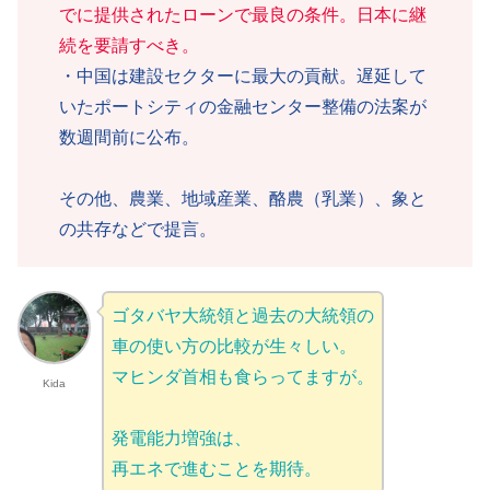
でに提供されたローンで最良の条件。日本に継
続を要請すべき。
・中国は建設セクターに最大の貢献。遅延して
いたポートシティの金融センター整備の法案が
数週間前に公布。
その他、農業、地域産業、酪農（乳業）、象と
の共存などで提言。
ゴタバヤ大統領と過去の大統領の
車の使い方の比較が生々しい。
マヒンダ首相も食らってますが。
Kida
発電能力増強は、
再エネで進むことを期待。