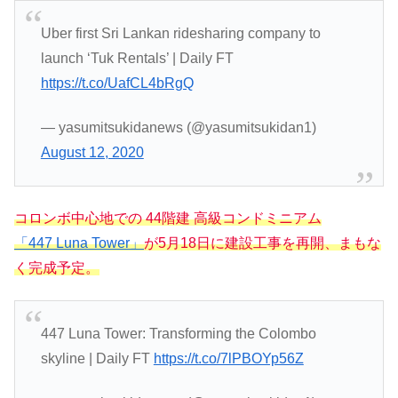
Uber first Sri Lankan ridesharing company to
launch ‘Tuk Rentals’ | Daily FT
https://t.co/UafCL4bRgQ
— yasumitsukidanews (@yasumitsukidan1)
August 12, 2020
コロンボ中心地での 44階建 高級コンドミニアム
「447 Luna Tower」
が5月18日に建設工事を再開、まもな
く完成予定。
447 Luna Tower: Transforming the Colombo
skyline | Daily FT
https://t.co/7lPBOYp56Z