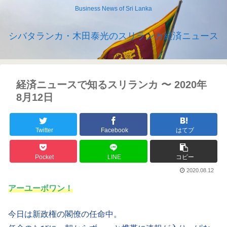
Business News of Sri Lanka
シバタランカ・木田泰光のスリランカ経済ニュース
経済ニュースで知るスリランカ 〜 2020年
8月12日
Twitter
Facebook
はてブ
Pocket
LINE
コピー
2020.08.12
アーユーボワン！
今日は新政権の閣僚の任命中。