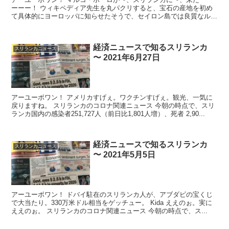
ーーー！ ウィキペディア先生を丸パクリすると、宝石の産地を初め
て具体的にヨーロッパに知らせたそうで、セイロン島では良質なルビ
ーやサファイアが採れると記したとか。 ...
経済ニュースで知るスリランカ
スリランカニュース
〜 2021年6月27日
アーユーボワン！ アメリカすげぇ。ワクチンすげぇ。観光、一気に
戻りますね。 スリランカのコロナ関連ニュース 今朝の時点で、スリ
ランカ国内の感染者251,727人（前日比1,801人増）、死者 2,90...
経済ニュースで知るスリランカ
スリランカニュース
〜 2021年5月5日
アーユーボワン！ ドバイ駐在のスリランカ人が、アブダビの宝くじ
で大当たり。330万米ドル相当をゲッチュー。 Kida ええのぉ。実に
ええのぉ。 スリランカのコロナ関連ニュース 今朝の時点で、ス...