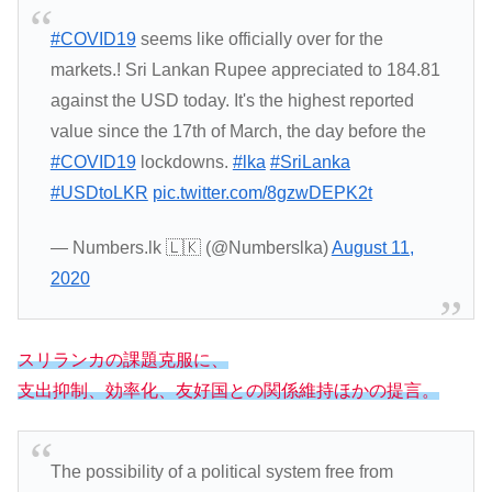
#COVID19
seems like officially over for the
markets.! Sri Lankan Rupee appreciated to 184.81
against the USD today. It's the highest reported
value since the 17th of March, the day before the
#COVID19
lockdowns.
#lka
#SriLanka
#USDtoLKR
pic.twitter.com/8gzwDEPK2t
— Numbers.lk 🇱🇰 (@Numberslka)
August 11,
2020
スリランカの課題克服に、
支出抑制、効率化、友好国との関係維持ほかの提言。
The possibility of a political system free from