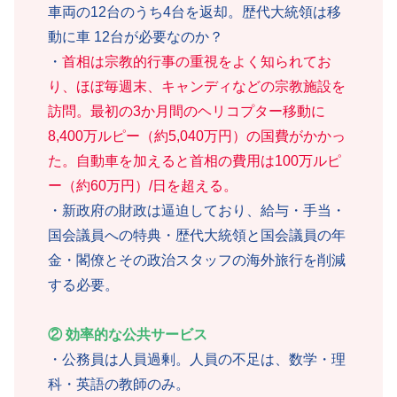
車両の12台のうち4台を返却。歴代大統領は移
動に車 12台が必要なのか？
・
首相は宗教的行事の重視をよく知られてお
り、ほぼ毎週末、キャンディなどの宗教施設を
訪問。最初の3か月間のヘリコプター移動に
8,400万ルピー（約5,040万円）の国費がかかっ
た。自動車を加えると首相の費用は100万ルピ
ー（約60万円）/日を超える。
・新政府の財政は逼迫しており、給与・手当・
国会議員への特典・歴代大統領と国会議員の年
金・閣僚とその政治スタッフの海外旅行を削減
する必要。
② 効率的な公共サービス
・公務員は人員過剰。人員の不足は、数学・理
科・英語の教師のみ。