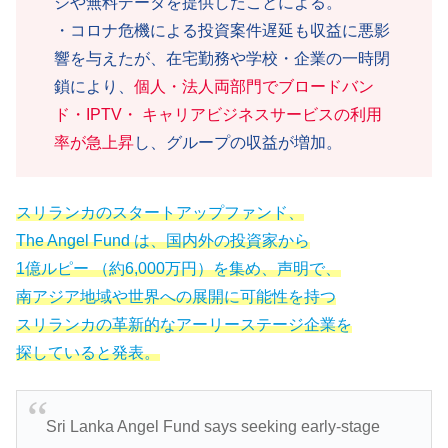
ジや無料データを提供したことによる。
・コロナ危機による投資案件遅延も収益に悪影
響を与えたが、在宅勤務や学校・企業の一時閉
鎖により、
個人・法人両部門でブロードバン
ド・IPTV・ キャリアビジネスサービスの利用
率が急上昇
し、グループの収益が増加。
スリランカのスタートアップファンド、
The Angel Fund は、国内外の投資家から
1億ルピー （約6,000万円）を集め、声明で、
南アジア地域や世界への展開に可能性を持つ
スリランカの革新的なアーリーステージ企業を
探していると発表。
Sri Lanka Angel Fund says seeking early-stage