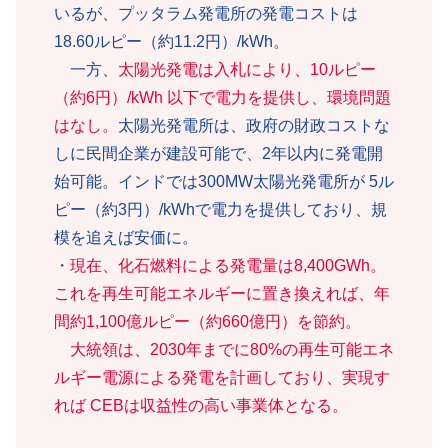
いるが、プッタラム発電所の発電コストは
18.60ルピー（約11.2円）/kWh。
一方、
太陽光発電は入札により、10ルピー
（約6円）/kWh 以下で電力を提供し、環境問題
はなし。
太陽光発電所は、政府の財政コストな
しに民間企業が建設可能で、2年以内に発電開
始可能。インドでは300MW太陽光発電所が 5ル
ピー（約3円）/kWhで電力を提供しており、規
模を追えば安価に。
・
現在、化石燃料による発電量は8,400GWh。
これを再生可能エネルギーに置き換えれば、年
間約1,100億ルピー（約660億円）を節約。
大統領は、2030年までに80%の再生可能エネ
ルギー電源による発電を計画しており、実現す
れば CEBは収益性の高い事業体となる。