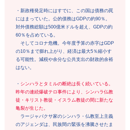
・新政権発足時にはすでに、この国は債務の罠
にはまっていた。公的債務はGDPの約90％。
対外債務総額は500億米ドルを超え、GDPの約
60％を占めている。
そしてコロナ危機。今年度予算の赤字はGDP
の10％まで膨れ上がり、経済は最大5％縮小す
る可能性。減税や余分な公共支出の財政的余裕
はない。
・
シンハラとタミルの断絶は長く続いている。
昨年の連続爆破テロ事件により、シンハラ仏教
徒・キリスト教徒・イスラム教徒の間に新たな
亀裂が生じた。
ラージャパクサ家のシンハラ・仏教至上主義
のアジェンダは、民族間の緊張を沸騰させたま