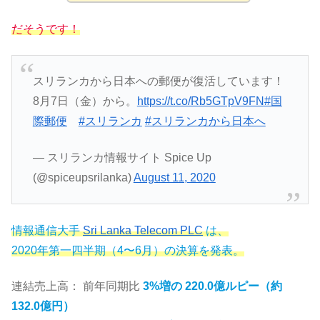
だそうです！
スリランカから日本への郵便が復活しています！
8月7日（金）から。
https://t.co/Rb5GTpV9FN
#国
際郵便
#スリランカ
#スリランカから日本へ
— スリランカ情報サイト Spice Up
(@spiceupsrilanka)
August 11, 2020
情報通信大手
Sri Lanka Telecom PLC
は、
2020年第一四半期（4〜6月）の決算を発表。
連結売上高： 前年同期比
3%増の 220.0億ルピー（約
132.0億円）