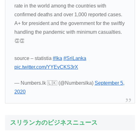
rate in the world among the countries with
confirmed deaths and over 1,000 reported cases.
A+ for president and the government for the swiftly
handling the pandemic with minimum casualties.
👏👏
source – statistia
#lka
#SriLanka
pic.twitter.com/YYEvCKS3rX
— Numbers.lk 🇱🇰 (@Numberslka)
September 5,
2020
スリランカのビジネスニュース