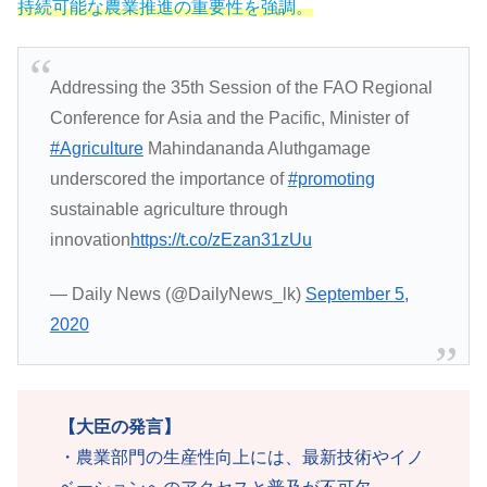
持続可能な農業推進の重要性を強調。
Addressing the 35th Session of the FAO Regional
Conference for Asia and the Pacific, Minister of
#Agriculture
Mahindananda Aluthgamage
underscored the importance of
#promoting
sustainable agriculture through
innovation
https://t.co/zEzan31zUu
— Daily News (@DailyNews_lk)
September 5,
2020
【大臣の発言】
・農業部門の生産性向上には、最新技術やイノ