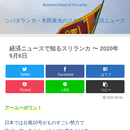
Business News of Sri Lanka
シバタランカ・木田泰光のスリランカ経済ニュース
経済ニュースで知るスリランカ 〜 2020年
9月6日
Twitter
Facebook
はてブ
Pocket
LINE
コピー
2020.09.06
アーユーボワン！
日本では台風10号がものすごい勢力で