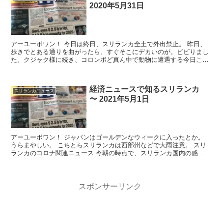
2020年5月31日
アーユーボワン！ 今日は終日、スリランカ全土で外出禁止。 昨日、
歩きでとある通りを曲がったら、すぐそこにデカいのが。ビビりまし
た。クジャク様に続き、コロンボど真ん中で動物に遭遇する今日この
頃。 スリランカ...
経済ニュースで知るスリランカ
スリランカニュース
〜 2021年5月1日
アーユーボワン！ ジャパンはゴールデンなウィークに入ったとか。
うらまやしい。 こちとらスリランカは西部州などで大雨注意。 スリ
ランカのコロナ関連ニュース 今朝の時点で、スリランカ国内の感染
者10...
スポンサーリンク