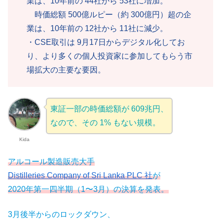
業は、10年前の 44社から 53社に増加。
時価総額 500億ルピー（約 300億円）超の企
業は、10年前の 12社から 11社に減少。
・CSE取引は 9月17日からデジタル化してお
り、より多くの個人投資家に参加してもらう市
場拡大の主要な要因。
東証一部の時価総額が 609兆円、
なので、その 1% もない規模。
Kida
アルコール製造販売大手
Distilleries Company of Sri Lanka PLC 社
が
2020年第一四半期（1〜3月）の決算を発表。
3月後半からのロックダウン、