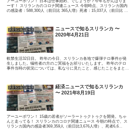
アーユーボワン！ 日本は仕事始め、でしょうか？今年もがんばりま
ーす！ スリランカのコロナ関連ニュース 今朝時点、スリランカ国内
の感染者：588,300人（前日比 365人増）死者：15,037人（前日比 18
人増...
ニュースで知るスリランカ 〜
スリランカニュース
2020年4月21日
軟禁生活32日目。 昨年の今日、スリランカ各地で爆弾テロ事件が発
生しました。犠牲者の方のご冥福をお祈りいたします。 昨年のテロ
事件当時の状況については、私なりに見たこと、感じたことをまとめ
て後日お伝えしたいと思いますが、スリラ...
経済ニュースで知るスリランカ
スリランカニュース
〜 2021年8月19日
アーユーボワン！ 15歳の若者がソーラートゥクトゥクを開発。ちゃ
んと走ってる！ スリランカのコロナ関連ニュース 今朝の時点で、ス
リランカ国内の感染者369,359人（前日比3,676人増）、死者6,6...