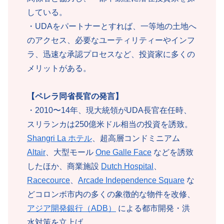
している。
・UDAをパートナーとすれば、一等地の土地へ
のアクセス、必要なユーティリティーやインフ
ラ、迅速な承認プロセスなど、投資家に多くの
メリットがある。
【ペレラ同省長官の発言】
・2010〜14年、現大統領がUDA長官在任時、
スリランカは250億米ドル相当の投資を誘致。
Shangri La ホテル
、超高層コンドミニアム
Altair
、大型モール
One Galle Face
などを誘致
したほか、商業施設
Dutch Hospital
、
Racecource
、
Arcade Independence Square
な
どコロンボ市内の多くの象徴的な物件を改修、
アジア開発銀行（ADB）
による都市開発・洪
水対策を立上げ。