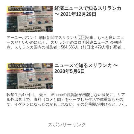
経済ニュースで知るスリランカ
スリランカニュース
〜 2021年12月29日
アーユーボワン！ 朝日新聞でスリランカ🇱🇰記事。もっと良いニュ
ースだといいのにねぇ。 スリランカのコロナ関連ニュース 今朝時
点、スリランカ国内の感染者：584,586人（前日比 479人増）死者：
14...
ニュースで知るスリランカ 〜
スリランカニュース
2020年5月6日
軟禁生活47日目。 先日、iPhoneの顔認証が機能しない状況に。リア
ル外出禁止で、食料（コメと肉）をセーブした生活で体重落ちたの
で、イケメンになったのかもしれない。その分毛髪が伸びると、ハゲ
薄毛は目立つは、ヒゲボーボーで仙人状態...
スポンサーリンク