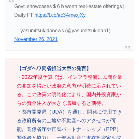
Govt. showcases $ 6 b worth real-estate offerings |
Daily FT
https://t.co/ac3AmexjXy
— yasumitsukidanews (@yasumitsukidan1)
November 26, 2021
【ゴダヘワ同省担当大臣の発言】
・
2022年度予算では、インフラ整備に民間企業
の参加を得たい政府の意向が明確に示されてい
る。この政策の明確化により、国内外投資家か
らの資金注入が大きく増加すると期待。
・都市開発局（UDA）を通じ、開発に使用でき
る政府所有の土地や不動産へのアクセスが可
能。関係省庁や官民パートナーシップ（PPP）
関係者と協力し、一部不動産に潜在投資家を探