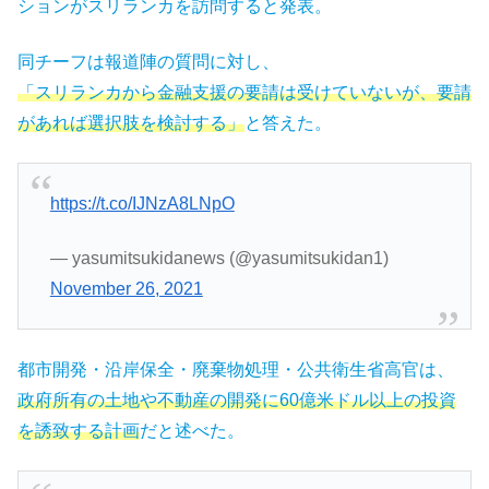
ションがスリランカを訪問すると発表。
同チーフは報道陣の質問に対し、
「スリランカから金融支援の要請は受けていないが、要請
があれば選択肢を検討する」
と答えた。
https://t.co/IJNzA8LNpO
— yasumitsukidanews (@yasumitsukidan1)
November 26, 2021
都市開発・沿岸保全・廃棄物処理・公共衛生省高官は、
政府所有の土地や不動産の開発に60億米ドル以上の投資
を誘致する計画
だと述べた。