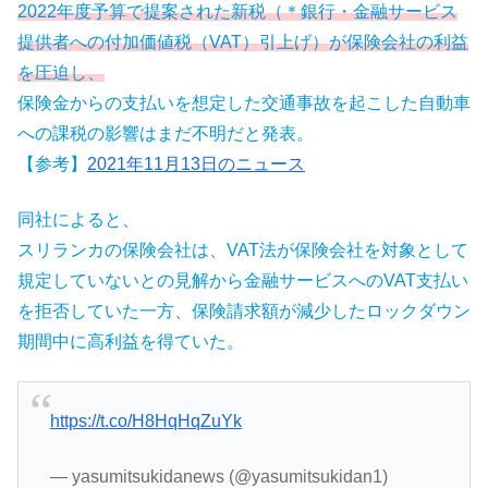
2022年度予算で提案された新税（＊銀行・金融サービス
提供者への付加価値税（VAT）引上げ）が保険会社の利益
を圧迫し、
保険金からの支払いを想定した交通事故を起こした自動車
への課税の影響はまだ不明だと発表。
【参考】
2021年11月13日のニュース
同社によると、
スリランカの保険会社は、VAT法が保険会社を対象として
規定していないとの見解から金融サービスへのVAT支払い
を拒否していた一方、保険請求額が減少したロックダウン
期間中に高利益を得ていた。
https://t.co/H8HqHqZuYk
— yasumitsukidanews (@yasumitsukidan1)