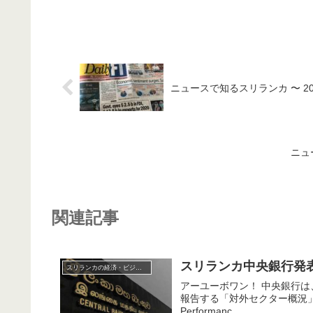
ニュースで知るスリランカ 〜 20
ニュ
関連記事
スリランカ中央銀行発表 
スリランカの経済・ビジネス・投資
アーユーボワン！ 中央銀行は、2021年11月の輸出入、外貨獲得状況、為替レート変動の概要を
報告する「対外セクター概況」を発表。 中央銀行プレスリリース。【参考】Ex
Performanc...