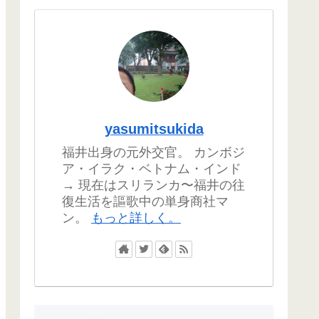
yasumitsukida
福井出身の元外交官。 カンボジ
ア・イラク・ベトナム・インド
→ 現在はスリランカ〜福井の往
復生活を謳歌中の単身商社マ
ン。
もっと詳しく。