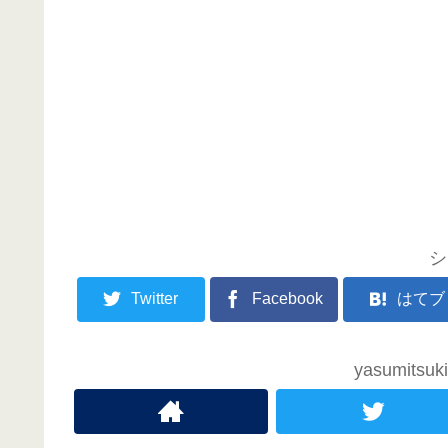
シ
Twitter
Facebook
はてブ
yasumit