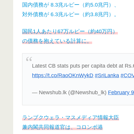
国内債務が 8.3兆ルピー（約5.0兆円）、
対外債務が 6.3兆ルピー（約3.8兆円）。
国民1人あたり67万ルピー（約40万円）
の債務を抱えている計算に。
Latest CB stats puts per capita debt at Rs
https://t.co/RaoOKnWykD
#SriLanka
#COV
— Newshub.lk (@Newshub_lk)
February 9
ランブクウェラ・マスメディア情報大臣
兼内閣共同報道官は、コロンボ港