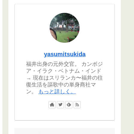
yasumitsukida
福井出身の元外交官。 カンボジ
ア・イラク・ベトナム・インド
→ 現在はスリランカ〜福井の往
復生活を謳歌中の単身商社マ
ン。
もっと詳しく。