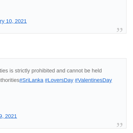
ry 10, 2021
es is strictly prohibited and cannot be held
thorities
#SriLanka
#LoversDay
#ValentinesDay
9, 2021