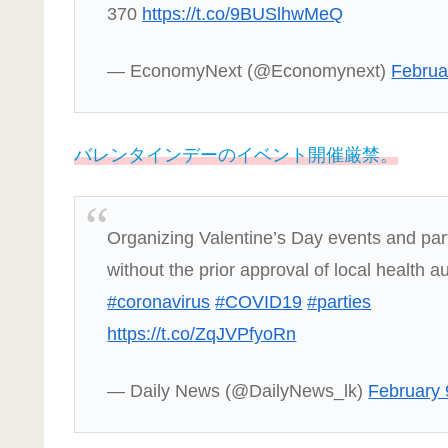
370
https://t.co/9BUSlhwMeQ
— EconomyNext (@Economynext)
Februa
バレンタインデーのイベント開催厳禁。
Organizing Valentine’s Day events and parti
without the prior approval of local health au
#coronavirus
#COVID19
#parties
https://t.co/ZqJVPfyoRn
— Daily News (@DailyNews_lk)
February 