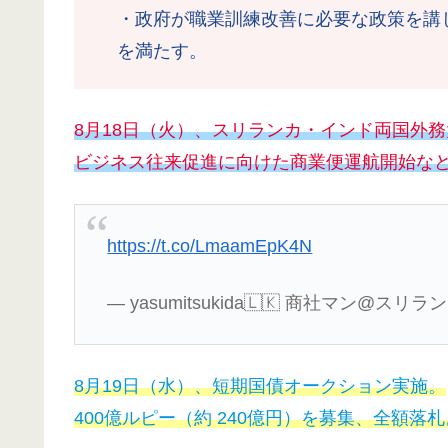
・政府が職業訓練改善に必要な政策を講
を満たす。
8月18日（火）、スリランカ・インド両国外
ビジネス往来促進に向けた商業便運航開始な
https://t.co/LmaamEpK4N
— yasumitsukida🇱🇰 商社マン@スリランカ 
8月19日（水）、短期国債オークション実施。
400億ルピー（約 240億円）を募集、全額落札