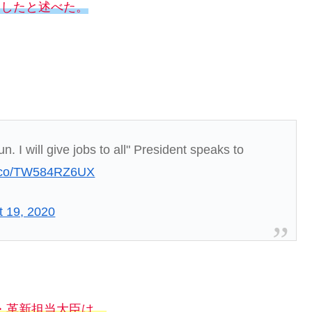
定したと述べた。
 I will give jobs to all" President speaks to
/t.co/TW584RZ6UX
t 19, 2020
・革新担当大臣は、