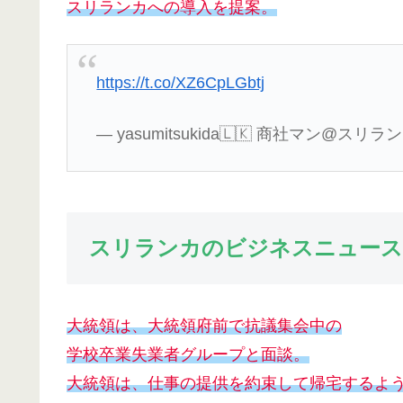
スリランカへの導入を提案。
https://t.co/XZ6CpLGbtj
— yasumitsukida🇱🇰 商社マン@スリランカ 
スリランカのビジネスニュース
大統領は、大統領府前で抗議集会中の
学校卒業失業者グループと面談。
大統領は、仕事の提供を約束して帰宅するよ