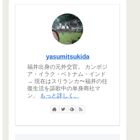
yasumitsukida
福井出身の元外交官。 カンボジ
ア・イラク・ベトナム・インド
→ 現在はスリランカ〜福井の往
復生活を謳歌中の単身商社マ
ン。
もっと詳しく。