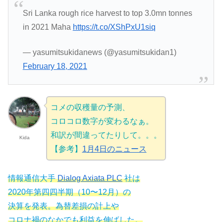
Sri Lanka rough rice harvest to top 3.0mn tonnes
in 2021 Maha
https://t.co/XShPxU1siq
— yasumitsukidanews (@yasumitsukidan1)
February 18, 2021
コメの収穫量の予測、
コロコロ数字が変わるなぁ。
和訳が間違ってたりして。。。
Kida
【参考】
1月4日のニュース
情報通信大手
Dialog Axiata PLC
社は
2020年第四四半期（10〜12月）の
決算を発表。為替差損の計上や
コロナ禍のなかでも利益を伸ばした。