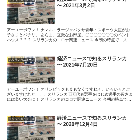
スリランカニュース
〜 2021年3月2日
アーユーボワン！ ナマル・ラージャパクサ青年・スポーツ大臣がお
子さまとパチリ。 あらま、立派なお部屋。〇〇〇〇〇〇〇のペント
ハウス？？？ スリランカのコロナ関連ニュース 今朝の時点で、スリ
ランカ...
経済ニュースで知るスリランカ
スリランカニュース
〜 2021年7月20日
アーユーボワン！ オリンピックもまもなくですねぇ。いろいろとご
ざいますけれど、、、スリランカ🇱🇰代表選手をはじめ選手の皆さま
には良い大会に！ スリランカのコロナ関連ニュース 今朝の時点で、
スリランカ国...
経済ニュースで知るスリランカ
スリランカニュース
〜 2020年12月4日