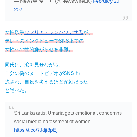
— NewsWire 🇱🇰 (@NewsWireLK)
February 20,
2021
女性歌手
ウマリア・シンハワンサ氏
が、
テレビのインタビューでSNS上での
女性への性的嫌がらせを非難。
同氏は、涙を見せながら、
自分の偽のヌードビデオがSNS上に
流され、自殺を考えるほど深刻だった
と述べた。
Sri Lanka artist Umaria gets emotional, condemns
social media harassment of women
https://t.co/7Jdji8pEji