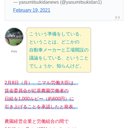
— yasumitsukidanews (@yasumitsukidan1)
February 19, 2021
こういう準備をしている、
ということは、どこかの
自動車メーカーと工場開設の
Kida
議論をしている、ということ
でしょうか。知らんけど。
2月8日（月）、ニマル労働大臣は、
賃金委員会が紅茶農園労働者の
日給を1,000ルピー（約600円）に
引き上げることを承認したと発表。
農園経営企業と労働組合の間で