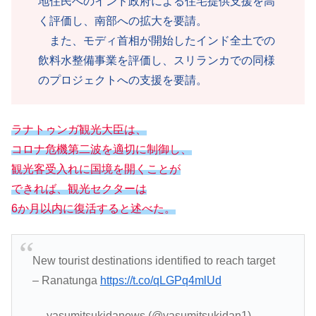
地住民へのインド政府による住宅提供支援を高
く評価し、南部への拡大を要請。
また、モディ首相が開始したインド全土での
飲料水整備事業を評価し、スリランカでの同様
のプロジェクトへの支援を要請。
ラナトゥンガ観光大臣は、
コロナ危機第二波を適切に制御し、
観光客受入れに国境を開くことが
できれば、観光セクターは
6か月以内に
復活すると述べた。
New tourist destinations identified to reach target
– Ranatunga
https://t.co/qLGPq4mlUd
— yasumitsukidanews (@yasumitsukidan1)