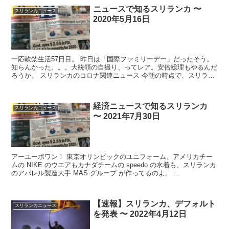
ニュースで知るスリランカ 〜
スリランカニュース
2020年5月16日
一応軟禁生活57日目。 昨日は「国際ファミリーデー」だったそう。
知らんかった。。。大統領の自撮り、ってレア。安倍総理もやるんだ
ろうか。 スリランカのコロナ関連ニュース 今朝の時点で、スリラン
カ国内の感...
経済ニュースで知るスリランカ
スリランカニュース
〜 2021年7月30日
アーユーボワン！ 東京オリンピックのユニフォーム、アメリカチー
ムの NIKE のウエアもカナダチームの speedo の水着も、スリランカ
のアパレル製造大手 MAS グループ が作ってるのよ。 ...
【速報】スリランカ、デフォルト
スリランカニュース
を発表 〜 2022年4月12日