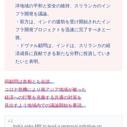
洋地域の平和と安全の維持、スリランカのイン
フラ開発を議論。
・双方は、インドの援助を受け開始されたイン
フラ開発プロジェクトを迅速に完了すべきと一
致。
・ドヴァル顧問は、インドは、スリランカの経
済成長に貢献できる新たな分野に投資していき
たいと表明。
同顧問は首相とも会談。
コロナ危機により南アジア地域が被った
経済への打撃を克服する共通の対策を
見出すよう地域内で
の
議論開始を要請。
India asks MR to lead a regional initiative on