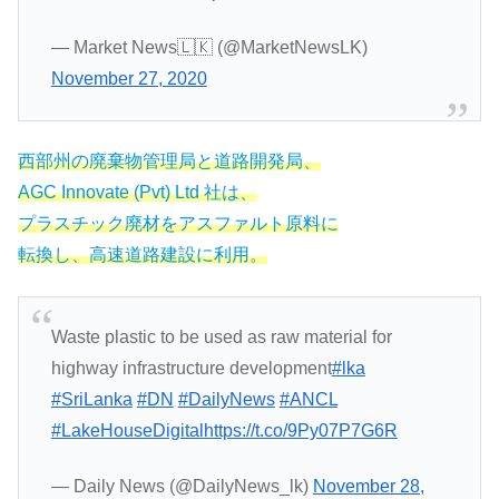
— Market News🇱🇰 (@MarketNewsLK)
November 27, 2020
西部州の廃棄物管理局と道路開発局、
AGC Innovate (Pvt) Ltd 社は、
プラスチック廃材をアスファルト原料に
転換し、高速道路建設に利用。
Waste plastic to be used as raw material for
highway infrastructure development
#lka
#SriLanka
#DN
#DailyNews
#ANCL
#LakeHouseDigital
https://t.co/9Py07P7G6R
— Daily News (@DailyNews_lk)
November 28,