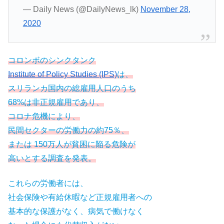
— Daily News (@DailyNews_lk)
November 28,
2020
コロンボのシンクタンク
Institute of Policy Studies (IPS)
は、
スリランカ国内の総雇用人口のうち
68%は非正規雇用であり、
コロナ危機により、
民間セクターの労働力の約75％、
または 150万人が貧困に陥る危険が
高いとする調査を発表。
これらの労働者には、
社会保険や有給休暇など正規雇用者への
基本的な保護がなく、病気で働けなく