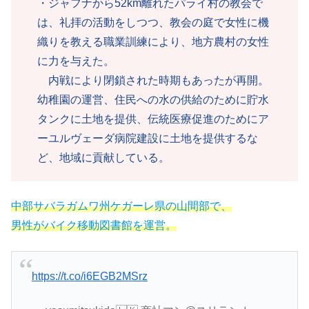
・ジャフナから52km離れたパライ村の教会で
は、礼拝の活動をしつつ、教会の庭で女性に機
織りを教える職業訓練により、地方農村の女性
に力を与えた。
内戦により閉鎖された時期もあったが再開。
幼稚園の運営、住民への水の供給のために貯水
タンクに土地を提供、伝統医療促進のためにア
ーユルヴェーダ病院建設に土地を提供するな
ど、地域に貢献している。
中部サバラガムワ州ケガーレ県の山間部で、
男性がバイク移動図書館を運営。
https://t.co/i6EGB2MSrz