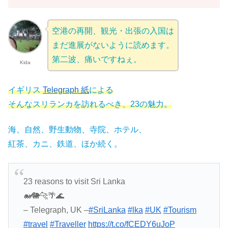
空港の再開、観光・出張の入国は
まだ進展がないように読めます。
第二波、痛いですねぇ。
Kida
イギリス
Telegraph 紙
による
そんなスリランカを訪れるべき、23の魅力。
海、自然、野生動物、寺院、ホテル、
紅茶、カニ、鉄道、ほか続く。
23 reasons to visit Sri Lanka
🐋🐘🐆🌴🌊
– Telegraph, UK –
#SriLanka
#lka
#UK
#Tourism
#travel
#Traveller
https://t.co/fCEDY6uJoP