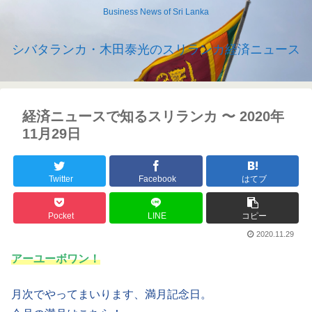
Business News of Sri Lanka
シバタランカ・木田泰光のスリランカ経済ニュース
経済ニュースで知るスリランカ 〜 2020年
11月29日
Twitter
Facebook
はてブ
Pocket
LINE
コピー
2020.11.29
アーユーボワン！
月次でやってまいります、満月記念日。