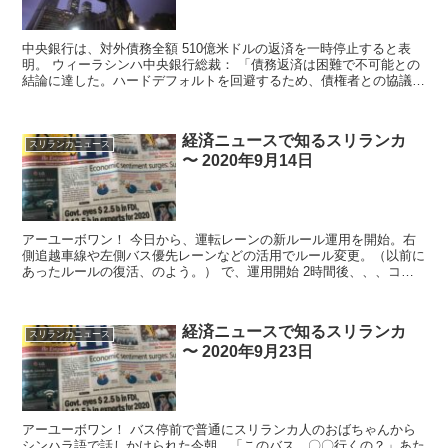
中央銀行は、対外債務全額 510億米ドルの返済を一時停止すると表
明。 ウィーラシンハ中央銀行総裁： 「債務返済は困難で不可能との
結論に達した。ハードデフォルトを回避するため、債権者との協議を
目指す。返済停止は、債権者と合意に至...
経済ニュースで知るスリランカ
スリランカニュース
〜 2020年9月14日
アーユーボワン！ 今日から、運転レーンの新ルール運用を開始。右
側追越車線や左側バス優先レーンなどの活用でルール変更。（以前に
あったルールの復活、のよう。） で、運用開始 2時間後、、、コロ
ンボ市内主要道路で...
経済ニュースで知るスリランカ
スリランカニュース
〜 2020年9月23日
アーユーボワン！ バス停前で普通にスリランカ人のおばちゃんから
シンハラ語で話しかけられた今朝。「このバス、〇〇行くの？」あた