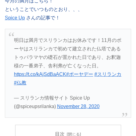
今月の満月はこちら！
ということでいつものとおり、、、
Spice Up
さんの記事で！
明日は満月でスリランカはお休みです！11月のポ
ーヤはスリランカで初めて建立された仏塔である
トゥパラマヤの礎石が置かれた日であり、お釈迦
様の一番弟子、舎利弗が亡くなった日。
https://t.co/kAjSdBaACK
#ポーヤデー
#スリランカ
#仏教
— スリランカ情報サイト Spice Up
(@spiceupsrilanka)
November 28, 2020
目次