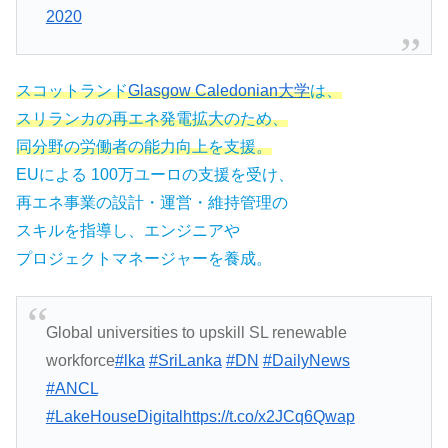
2020
スコットランド
Glasgow Caledonian大学
は、
スリランカの再エネ発電拡大のため、
同分野の労働者の能力向上を支援。
EUによる 100万ユーロの支援を受け、
再エネ事業の設計・運営・維持管理の
スキルを指導し、エンジニアや
プロジェクトマネージャーを養成。
Global universities to upskill SL renewable
workforce
#lka
#SriLanka
#DN
#DailyNews
#ANCL
#LakeHouseDigital
https://t.co/x2JCq6Qwap